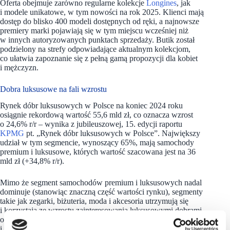
Oferta obejmuje zarówno regularne kolekcje
Longines
, jak
i modele unikatowe, w tym nowości na rok 2025. Klienci mają
dostęp do blisko 400 modeli dostępnych od ręki, a najnowsze
premiery marki pojawiają się w tym miejscu wcześniej niż
w innych autoryzowanych punktach sprzedaży. Butik został
podzielony na strefy odpowiadające aktualnym kolekcjom,
co ułatwia zapoznanie się z pełną gamą propozycji dla kobiet
i mężczyzn.
Dobra luksusowe na fali wzrostu
Rynek dóbr luksusowych w Polsce na koniec 2024 roku
osiągnie rekordową wartość 55,6 mld zł, co oznacza wzrost
o 24,6% r/r – wynika z jubileuszowej, 15. edycji raportu
KPMG
pt. „Rynek dóbr luksusowych w Polsce”. Największy
udział w tym segmencie, wynoszący 65%, mają samochody
premium i luksusowe, których wartość szacowana jest na 36
mld zł (+34,8% r/r).
Mimo że segment samochodów premium i luksusowych nadal
dominuje (stanowiąc znaczną część wartości rynku), segmenty
takie jak zegarki, biżuteria, moda i akcesoria utrzymują się
i korzystają ze wzrostu zainteresowania luksusowymi dobrami
osobistymi. W 2024 roku łączna wartość segmentu biżuterii
i zegarków w Polsce oszacowano na około 686 mln zł.