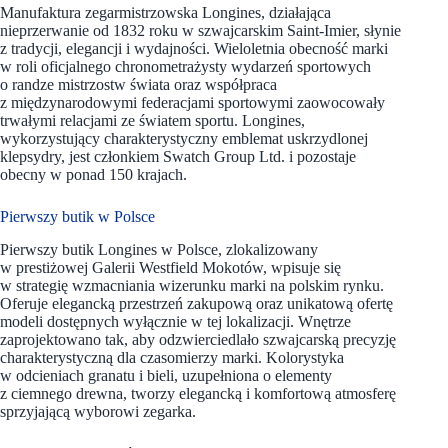
Manufaktura zegarmistrzowska Longines, działająca
nieprzerwanie od 1832 roku w szwajcarskim Saint-Imier, słynie
z tradycji, elegancji i wydajności. Wieloletnia obecność marki
w roli oficjalnego chronometrażysty wydarzeń sportowych
o randze mistrzostw świata oraz współpraca
z międzynarodowymi federacjami sportowymi zaowocowały
trwałymi relacjami ze światem sportu. Longines,
wykorzystujący charakterystyczny emblemat uskrzydlonej
klepsydry, jest członkiem Swatch Group Ltd. i pozostaje
obecny w ponad 150 krajach.
Pierwszy butik w Polsce
Pierwszy butik Longines w Polsce, zlokalizowany
w prestiżowej Galerii Westfield Mokotów, wpisuje się
w strategię wzmacniania wizerunku marki na polskim rynku.
Oferuje elegancką przestrzeń zakupową oraz unikatową ofertę
modeli dostępnych wyłącznie w tej lokalizacji. Wnętrze
zaprojektowano tak, aby odzwierciedlało szwajcarską precyzję
charakterystyczną dla czasomierzy marki. Kolorystyka
w odcieniach granatu i bieli, uzupełniona o elementy
z ciemnego drewna, tworzy elegancką i komfortową atmosferę
sprzyjającą wyborowi zegarka.