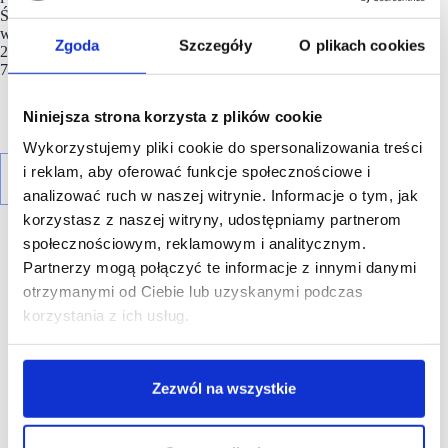
Średnioroczny wzrost wartości sprzedaży biżuterii i zegarków
w ostatnich latach wyniósł około 4,6%, a prognozy na lata
Zgoda
Szczegóły
O plikach cookies
2024–2029 przewidują przyspieszenie tego wzrostu do ok.
7,5% rocznie.
Niniejsza strona korzysta z plików cookie
Wykorzystujemy pliki cookie do spersonalizowania treści
i reklam, aby oferować funkcje społecznościowe i
analizować ruch w naszej witrynie. Informacje o tym, jak
korzystasz z naszej witryny, udostępniamy partnerom
społecznościowym, reklamowym i analitycznym.
Partnerzy mogą połączyć te informacje z innymi danymi
R E K L A M A
otrzymanymi od Ciebie lub uzyskanymi podczas
korzystania z ich usług.
Zezwól na wszystkie