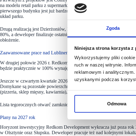
na modelu retail parku z supermarketem jako operatorem głównym, zos
pierwszego budynku jest już bardzo zaawansowana, a kolejne dwa obie
układ parku.
Zgoda
Drugą realizacją jest Dzierżoniów, którego otwarcie zaplanowano na 
80%, a deweloper finalizuje ostatnie umowy. W ciągu najbliższych dw
obłożenie.
Niniejsza strona korzysta z
Zaawansowane prace nad Lublinem, Otwockiem i Białymstokiem
Wykorzystujemy pliki cookie 
W drugiej połowie 2026 r. Redkom Development otworzy park handlow
ruch w naszej witrynie. Inf
będzie praktycznie w 100% wynajęty.
reklamowym i analitycznym. 
uzyskanymi podczas korzysta
Jeszcze w czwartym kwartale 2026 r. do użytku zostanie oddany obie
Domykane są pozostałe powierzchnie najmu. Wolne lokale o powierzc
(pizzeria, sklep mięsny, kawiarnia), a także biżuterię, aptekę i usługi t
Odmowa
Lista tegorocznych otwarć zamknie Białystok, który dołączy do portfol
Plany na 2027 rok
Horyzont inwestycyjny Redkom Development wykracza już poza rok 2
w Olsztynie oraz Słupsku. Deweloper pracuje też nad kolejnymi lokaliz