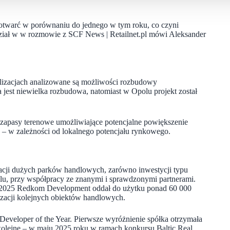
otwarć w porównaniu do jednego w tym roku, co czyni
ział w w rozmowie z SCF News | Retailnet.pl mówi Aleksander
alizacjach analizowane są możliwości rozbudowy
jest niewielka rozbudowa, natomiast w Opolu projekt został
 zapasy terenowe umożliwiające potencjalne powiększenie
– w zależności od lokalnego potencjału rynkowego.
izacji dużych parków handlowych, zarówno inwestycji typu
lu, przy współpracy ze znanymi i sprawdzonymi partnerami.
 – 2025 Redkom Development oddał do użytku ponad 60 000
zacji kolejnych obiektów handlowych.
eveloper of the Year. Pierwsze wyróżnienie spółka otrzymała
 kolejne – w maju 2025 roku w ramach konkursu Baltic Real