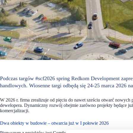
Podczas targów #scf2026 spring Redkom Development zapre
handlowych. Wiosenne targi odbędą się 24-25 marca 2026 na
W 2026 r. firma zrealizuje od pięciu do nawet sześciu otwarć nowyc
dewelopera. Dynamiczny rozwój obejmie zarówno projekty będące już 
komercjalizacji.
Dwa obiekty w budowie – otwarcia już w I połowie 2026
Pierwszym z projektów jest Comfy Park Bydgoszcz, powstający w ramac