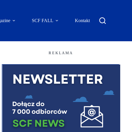
azine
SCF FALL
Kontakt
R E K L A M A