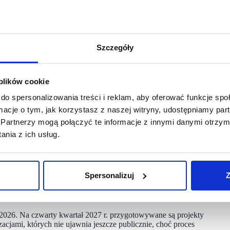
tanie otwarty w pierwszej połowie 2026 r. Komercjalizacja
kty, okalające centralny parking, wkrótce uzupełnią docelowy
Szczegóły
maj 2026 r. Obecnie projekt jest skomercjalizowany w ponad
óch–trzech miesięcy inwestycja powinna osiągnąć pełne
 plików cookie
do spersonalizowania treści i reklam, aby oferować funkcje sp
y w Lublinie, który – po podpisaniu ostatnich kontraktów –
ormacje o tym, jak korzystasz z naszej witryny, udostępniamy p
Partnerzy mogą połączyć te informacje z innymi danymi otrzym
nia z ich usług.
kt w Otwocku, którego komercjalizacja przekroczyła 80%.
hni 50–100 m² zostaną przeznaczone głównie na gastronomię
owarzyszące.
Spersonalizuj
Z
io firmy pod koniec 2026 r.
026. Na czwarty kwartał 2027 r. przygotowywane są projekty
acjami, których nie ujawnia jeszcze publicznie, choć proces