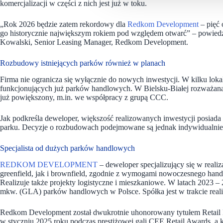
komercjalizacji w części z nich jest już w toku.
„Rok 2026 będzie zatem rekordowy dla
Redkom Development
– pięć 
go historycznie największym rokiem pod względem otwarć” – powied
Kowalski, Senior Leasing Manager, Redkom Development.
Rozbudowy istniejących parków również w planach
Firma nie ogranicza się wyłącznie do nowych inwestycji. W kilku lok
funkcjonujących już parków handlowych. W Bielsku-Białej rozważana 
już powiększony, m.in. we współpracy z grupą CCC.
Jak podkreśla deweloper, większość realizowanych inwestycji posiada
parku. Decyzje o rozbudowach podejmowane są jednak indywidualnie 
Specjalista od dużych parków handlowych
REDKOM DEVELOPMENT
– deweloper specjalizujący się w real
greenfield, jak i brownfield, zgodnie z wymogami nowoczesnego hand
Realizuje także projekty logistyczne i mieszkaniowe. W latach 2023
mkw. (GLA) parków handlowych w Polsce. Spółka jest w trakcie reali
Redkom Development został dwukrotnie uhonorowany tytułem Retail D
w styczniu 2025 roku podczas prestiżowej gali CEE Retail Awards, a