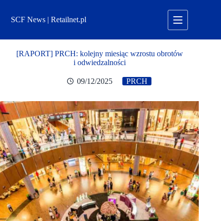
Przejdź
do
SCF News | Retailnet.pl
treści
[RAPORT] PRCH: kolejny miesiąc wzrostu obrotów
i odwiedzalności
09/12/2025
PRCH