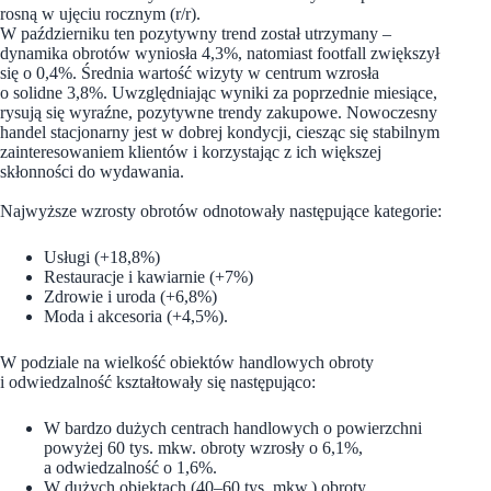
rosną w ujęciu rocznym (r/r).
W październiku ten pozytywny trend został utrzymany –
dynamika obrotów wyniosła 4,3%, natomiast footfall zwiększył
się o 0,4%. Średnia wartość wizyty w centrum wzrosła
o solidne 3,8%. Uwzględniając wyniki za poprzednie miesiące,
rysują się wyraźne, pozytywne trendy zakupowe. Nowoczesny
handel stacjonarny jest w dobrej kondycji, ciesząc się stabilnym
zainteresowaniem klientów i korzystając z ich większej
skłonności do wydawania.
Najwyższe wzrosty obrotów odnotowały następujące kategorie:
Usługi (+18,8%)
Restauracje i kawiarnie (+7%)
Zdrowie i uroda (+6,8%)
Moda i akcesoria (+4,5%).
W podziale na wielkość obiektów handlowych obroty
i odwiedzalność kształtowały się następująco:
W bardzo dużych centrach handlowych o powierzchni
powyżej 60 tys. mkw. obroty wzrosły o 6,1%,
a odwiedzalność o 1,6%.
W dużych obiektach (40–60 tys. mkw.) obroty