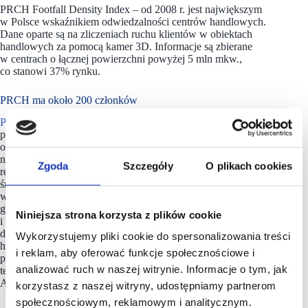
PRCH Footfall Density Index – od 2008 r. jest największym
w Polsce wskaźnikiem odwiedzalności centrów handlowych.
Dane oparte są na zliczeniach ruchu klientów w obiektach
handlowych za pomocą kamer 3D. Informacje są zbierane
w centrach o łącznej powierzchni powyżej 5 mln mkw.,
co stanowi 37% rynku.
PRCH ma około 200 członków
Polska Rada Centrów Handlowych
(PRCH) jest największym
polskim stowarzyszeniem branży centrów handlowych. Działa
od ponad 20 lat, zrzeszając około 200 firm, w tym
największych właścicieli i zarządców. Misją PRCH jest
Zgoda
Szczegóły
O plikach cookies
reprezentowanie interesów swoich członków, integracja
środowiska oraz tworzenie platformy dialogu zarówno
wewnątrz branży, jak i z jej otoczeniem, będąc merytorycznym
głosem sektora w sprawach istotnych dla handlu stacjonarnego
Niniejsza strona korzysta z plików cookie
i nieruchomości handlowych.
PRCH
dostarcza rzetelnych
danych na temat odwiedzalności i obrotów obiektów
Wykorzystujemy pliki cookie do spersonalizowania treści
handlowych, publikuje raporty o stanie rynku, prowadzi
i reklam, aby oferować funkcje społecznościowe i
projekty badawcze, promuje najlepsze praktyki rynkowe. Jest
analizować ruch w naszej witrynie. Informacje o tym, jak
też organizatorem konkursu i corocznej gali PRCH Retail
Awards.
korzystasz z naszej witryny, udostępniamy partnerom
społecznościowym, reklamowym i analitycznym.