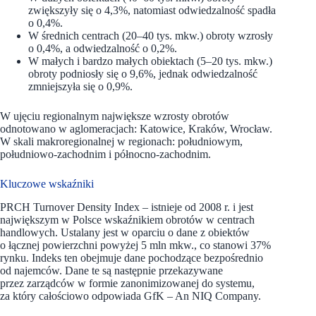
zwiększyły się o 4,3%, natomiast odwiedzalność spadła
o 0,4%.
W średnich centrach (20–40 tys. mkw.) obroty wzrosły
o 0,4%, a odwiedzalność o 0,2%.
W małych i bardzo małych obiektach (5–20 tys. mkw.)
obroty podniosły się o 9,6%, jednak odwiedzalność
zmniejszyła się o 0,9%.
W ujęciu regionalnym największe wzrosty obrotów
odnotowano w aglomeracjach: Katowice, Kraków, Wrocław.
W skali makroregionalnej w regionach: południowym,
południowo-zachodnim i północno-zachodnim.
Kluczowe wskaźniki
PRCH Turnover Density Index – istnieje od 2008 r. i jest
największym w Polsce wskaźnikiem obrotów w centrach
handlowych. Ustalany jest w oparciu o dane z obiektów
o łącznej powierzchni powyżej 5 mln mkw., co stanowi 37%
rynku. Indeks ten obejmuje dane pochodzące bezpośrednio
od najemców. Dane te są następnie przekazywane
przez zarządców w formie zanonimizowanej do systemu,
za który całościowo odpowiada GfK – An NIQ Company.