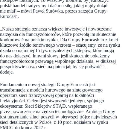
i sklepów lokalnych. To właściwy moment, by jednoczyć
polski handel tradycyjny i dać mu siłę, jakiej nigdy dotąd
nie miał’ – mówi Paweł Surówka, prezes zarządu Grupy
Eurocash.
„Nasza strategia oznacza większe inwestycje i nowoczesne
narzędzia dla franczyzobiorców, które pozwolą im skutecznie
konkurować na polskim rynku. Dla Grupy Eurocash to z kolei
kluczowe źródło rentownego wzrostu – szacujemy, że na rynku
działa co najmniej 15 tys. niezależnych sklepów, które mogą
do nas dołączyć. Innymi słowy, jeśli skutecznie pokażemy
franczyzobiorcom przewagę wspólnego działania, w dłuższej
perspektywie nasza sieć ma potencjał, by się podwoić” –
dodaje.
Fundamentem nowej strategii Grupy Eurocash jest
transformacja z modelu hurtowego na zintegrowanego
operatora sieci franczyzowej opartej na lokalności
i relacyjności. Celem jest stworzenie jednego, spójnego
ekosystemu: Sieci Sklepów STĄD, wspieranego
przez nowoczesne narzędzia technologiczne. Ambicją Grupy
jest utrzymanie silnej pozycji w pierwszej trójce największych
sieci detalicznych w Polsce, z 10 proc. udziałem w rynku
FMCG do końca 2027 r.