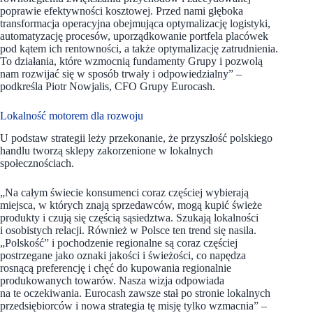
poprawie efektywności kosztowej. Przed nami głęboka
transformacja operacyjna obejmująca optymalizację logistyki,
automatyzację procesów, uporządkowanie portfela placówek
pod kątem ich rentowności, a także optymalizację zatrudnienia.
To działania, które wzmocnią fundamenty Grupy i pozwolą
nam rozwijać się w sposób trwały i odpowiedzialny” –
podkreśla Piotr Nowjalis, CFO Grupy Eurocash.
Lokalność motorem dla rozwoju
U podstaw strategii leży przekonanie, że przyszłość polskiego
handlu tworzą sklepy zakorzenione w lokalnych
społecznościach.
„Na całym świecie konsumenci coraz częściej wybierają
miejsca, w których znają sprzedawców, mogą kupić świeże
produkty i czują się częścią sąsiedztwa. Szukają lokalności
i osobistych relacji. Również w Polsce ten trend się nasila.
„Polskość” i pochodzenie regionalne są coraz częściej
postrzegane jako oznaki jakości i świeżości, co napędza
rosnącą preferencję i chęć do kupowania regionalnie
produkowanych towarów. Nasza wizja odpowiada
na te oczekiwania. Eurocash zawsze stał po stronie lokalnych
przedsiębiorców i nowa strategia tę misję tylko wzmacnia” –