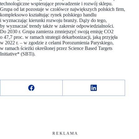
technologiczne wspierające prowadzenie i rozwój sklepu.
Grupa od lat pozostaje w czołówce największych polskich firm,
kompleksowo kształtując rynek polskiego handlu
i wyznaczając kierunki rozwoju branży. Dąży do tego,
by wyznaczać trendy także w zakresie odpowiedzialności.
Do 2030 r. Grupa zamierza zmniejszyć swoją emisję CO2
o 47,7 proc. w ramach strategii dekarbonizacji, jaką przyjęła
w 2022 r. – w zgodzie z celami Porozumienia Paryskiego,
w ramach ścieżki określonej przez Science Based Targets
Initiative* (SBTi).
R E K L A M A