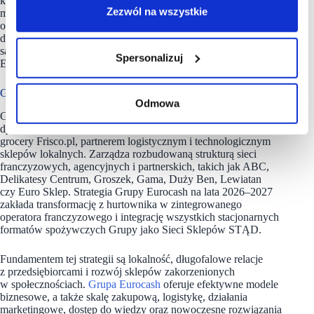
kompleksowy pakiet rozwiązań. Technologia, dane i ich analiza
Zezwól na wszystkie
mają wzmocnić lokalnych przedsiębiorców tak, aby
odpowiadali na potrzeby klientów z niespotykaną wcześniej
dokładnością, zachowując przy tym charakter bliskiego,
sąsiedzkiego handlu” – podkreśla prezes zarządu Grupy
Spersonalizuj
Eurocash.
Grupa Eurocash ma w portfolio 7 sieci
Odmowa
Grupa
Eurocash
jest największym polskim hurtowym
dystrybutorem produktów FMCG, właścicielem lidera rynku e-
grocery Frisco.pl, partnerem logistycznym i technologicznym
sklepów lokalnych. Zarządza rozbudowaną strukturą sieci
franczyzowych, agencyjnych i partnerskich, takich jak ABC,
Delikatesy Centrum, Groszek, Gama, Duży Ben, Lewiatan
czy Euro Sklep. Strategia Grupy Eurocash na lata 2026–2027
zakłada transformację z hurtownika w zintegrowanego
operatora franczyzowego i integrację wszystkich stacjonarnych
formatów spożywczych Grupy jako Sieci Sklepów STĄD.
Fundamentem tej strategii są lokalność, długofalowe relacje
z przedsiębiorcami i rozwój sklepów zakorzenionych
w społecznościach.
Grupa Eurocash
oferuje efektywne modele
biznesowe, a także skalę zakupową, logistykę, działania
marketingowe, dostęp do wiedzy oraz nowoczesne rozwiązania