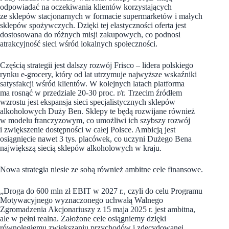
odpowiadać na oczekiwania klientów korzystających
ze sklepów stacjonarnych w formacie supermarketów i małych
sklepów spożywczych. Dzięki tej elastyczności oferta jest
dostosowana do różnych misji zakupowych, co podnosi
atrakcyjność sieci wśród lokalnych społeczności.
Częścią strategii jest dalszy rozwój Frisco – lidera polskiego
rynku e-grocery, który od lat utrzymuje najwyższe wskaźniki
satysfakcji wśród klientów. W kolejnych latach platforma
ma rosnąć w przedziale 20-30 proc. r/r. Trzecim źródłem
wzrostu jest ekspansja sieci specjalistycznych sklepów
alkoholowych Duży Ben. Sklepy te będą rozwijane również
w modelu franczyzowym, co umożliwi ich szybszy rozwój
i zwiększenie dostępności w całej Polsce. Ambicją jest
osiągnięcie nawet 3 tys. placówek, co uczyni Dużego Bena
największą siecią sklepów alkoholowych w kraju.
Nowa strategia niesie ze sobą również ambitne cele finansowe.
„Droga do 600 mln zł EBIT w 2027 r., czyli do celu Programu
Motywacyjnego wyznaczonego uchwałą Walnego
Zgromadzenia Akcjonariuszy z 15 maja 2025 r. jest ambitna,
ale w pełni realna. Założone cele osiągniemy dzięki
równoległemu zwiększaniu przychodów i zdecydowanej