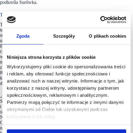
podkreśla Surówka.
Technologia w centrum transformacji
Transformacja nie byłaby możliwa bez zaplecza
technologicznego rozwijanego w ostatnich latach. Grupa
stworzyła największy w Polsce cyfrowy ekosystem
Zgoda
Szczegóły
O plikach cookies
usprawniający codzienną pracę detalistów, jak np. system POS
EuroPlatform łączący kilkanaście tysięcy sklepów
czy platformę eurocash360. Ważną rolę w rozwoju odegra
wspólna aplikacja lojalnościowa, z której do 2027 roku
Niniejsza strona korzysta z plików cookie
ma korzystać co najmniej 80% sieci, tworząc jedną
Wykorzystujemy pliki cookie do spersonalizowania treści
z największych platform lojalnościowych w polskim FMCG.
Równolegle Grupa rozwija infrastrukturę retail media,
i reklam, aby oferować funkcje społecznościowe i
która zwiększy efektywność działań marketingowych i zapewni
analizować ruch w naszej witrynie. Informacje o tym, jak
dodatkowe źródła przychodu.
korzystasz z naszej witryny, udostępniamy partnerom
społecznościowym, reklamowym i analitycznym.
„Cała nasza strategia jest wyrażona w tych trzech słowach: Sieć
Sklepów STĄD. „Sklepy STĄD” podkreślają lokalność
Partnerzy mogą połączyć te informacje z innymi danymi
i unikatowość każdego ze sklepów na tle konkurencji, a „Sieć”
otrzymanymi od Ciebie lub uzyskanymi podczas
siłę współpracy i skali, której nie da się osiągnąć w pojedynkę.
korzystania z ich usług.
Narzędzie digitalowe odgrywają w strategii kluczową rolę.
Chcemy rozwijać partnerstwo nowej generacji, oferując
nie tylko sprawdzony model franczyzowy, lecz także