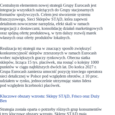
Centralnym elementem nowej strategii Grupy Eurocash jest
integracja wszystkich należących do Grupy stacjonarnych
formatów spożywczych. Celem jest stworzenie systemu
franczyzowego, Sieci Sklepów STĄD, która zapewni
detalistom nowoczesne narzędzia, efekt skali w ramach
negocjacji z dostawcami, konsolidację działań marketingowych
oraz spójną ofertę produktową, w tym dalszy rozwój marek
własnych oraz oferty produktów lokalnych.
Realizacja tej strategii ma w znaczący sposób zwiększyć
konkurencyjność sklepów zrzeszonych w ramach Eurocash
wobec największych graczy rynkowych. Obecna siatka
sklepów, licząca 15 tys. placówek, ma rosnąć o kolejny 1000
punktów w ciągu najbliższych dwóch lat. Do końca 2027 r.
Grupa Eurocash zamierza umocnić pozycję trzeciego operatora
sieci detalicznej w Polsce pod względem obrotów, z 10 proc.
udziałem w rynku, jednocześnie utrzymując status lidera
pod względem liczebności placówek.
Kluczowe obszary wzrostu: Sklepy STĄD, Frisco oraz Duży
Ben
Strategia została oparta o potrzeby różnych grup konsumentów
i trzy kluczowe obszary wzrostu. Sklepy STĄD mają