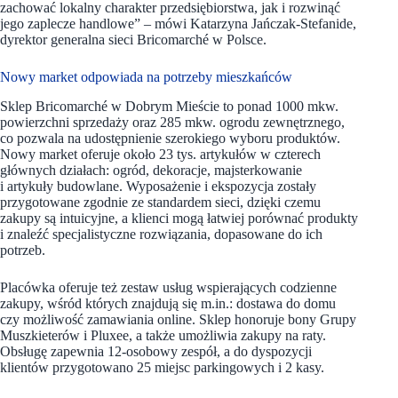
zachować lokalny charakter przedsiębiorstwa, jak i rozwinąć
jego zaplecze handlowe” – mówi Katarzyna Jańczak-Stefanide,
dyrektor generalna sieci Bricomarché w Polsce.
Nowy market odpowiada na potrzeby mieszkańców
Sklep Bricomarché w Dobrym Mieście to ponad 1000 mkw.
powierzchni sprzedaży oraz 285 mkw. ogrodu zewnętrznego,
co pozwala na udostępnienie szerokiego wyboru produktów.
Nowy market oferuje około 23 tys. artykułów w czterech
głównych działach: ogród, dekoracje, majsterkowanie
i artykuły budowlane. Wyposażenie i ekspozycja zostały
przygotowane zgodnie ze standardem sieci, dzięki czemu
zakupy są intuicyjne, a klienci mogą łatwiej porównać produkty
i znaleźć specjalistyczne rozwiązania, dopasowane do ich
potrzeb.
Placówka oferuje też zestaw usług wspierających codzienne
zakupy, wśród których znajdują się m.in.: dostawa do domu
czy możliwość zamawiania online. Sklep honoruje bony Grupy
Muszkieterów i Pluxee, a także umożliwia zakupy na raty.
Obsługę zapewnia 12-osobowy zespół, a do dyspozycji
klientów przygotowano 25 miejsc parkingowych i 2 kasy.