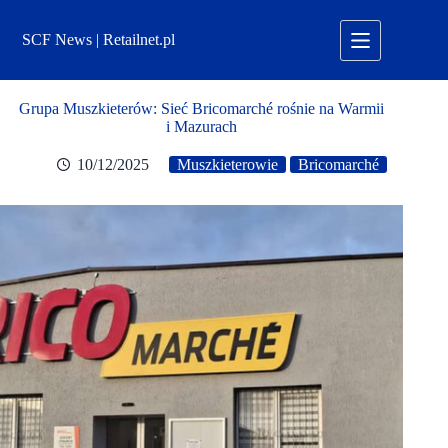
Przejdź
do
SCF News | Retailnet.pl
treści
Grupa Muszkieterów: Sieć Bricomarché rośnie na Warmii
i Mazurach
10/12/2025
Muszkieterowie
Bricomarché