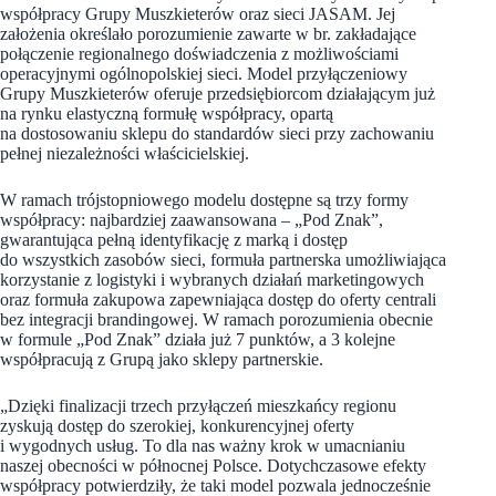
współpracy Grupy Muszkieterów oraz sieci JASAM. Jej
założenia określało porozumienie zawarte w br. zakładające
połączenie regionalnego doświadczenia z możliwościami
operacyjnymi ogólnopolskiej sieci. Model przyłączeniowy
Grupy Muszkieterów oferuje przedsiębiorcom działającym już
na rynku elastyczną formułę współpracy, opartą
na dostosowaniu sklepu do standardów sieci przy zachowaniu
pełnej niezależności właścicielskiej.
W ramach trójstopniowego modelu dostępne są trzy formy
współpracy: najbardziej zaawansowana – „Pod Znak”,
gwarantująca pełną identyfikację z marką i dostęp
do wszystkich zasobów sieci, formuła partnerska umożliwiająca
korzystanie z logistyki i wybranych działań marketingowych
oraz formuła zakupowa zapewniająca dostęp do oferty centrali
bez integracji brandingowej. W ramach porozumienia obecnie
w formule „Pod Znak” działa już 7 punktów, a 3 kolejne
współpracują z Grupą jako sklepy partnerskie.
„Dzięki finalizacji trzech przyłączeń mieszkańcy regionu
zyskują dostęp do szerokiej, konkurencyjnej oferty
i wygodnych usług. To dla nas ważny krok w umacnianiu
naszej obecności w północnej Polsce. Dotychczasowe efekty
współpracy potwierdziły, że taki model pozwala jednocześnie