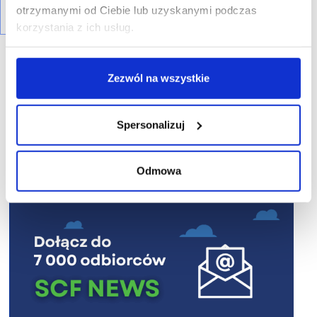
otrzymanymi od Ciebie lub uzyskanymi podczas
korzystania z ich usług.
Zezwól na wszystkie
R E K L A M A
Spersonalizuj
Odmowa