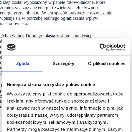
Sklep został wyposażony w panele fotowoltaiczne, które
zmniejszają zużycie energii i zwiększają efektywność
energetyczną obiektu. W ten sposób praktyczne rozwiązanie
wpisuje się w potrzebę realnego ograniczania wpływ
na środowisko.
„Mieszkańcy Dobrego miasta zasługują na dostęp
do produktów i usług na poziomie najlepiej zaopatrzonych
marketów. Przejście pod szyld
Bricomarché
pozwala nam
połączyć nasze lokalne doświadczenie z możliwościami
ogólnopolskiej sieci. Cieszymy się, że możemy się dalej
rozwijać, pozostając jednocześnie blisko ludzi, którzy od lat
Zgoda
Szczegóły
O plikach cookies
nam ufają” – dodaje
K
rzysztof Nowak, wiceprezes zarządu
JASAM i właściciel sklepu
Bricomarché
w Dobrym Mieście.
Niniejsza strona korzysta z plików cookie
Transformacja placówki JASAM w Dobrym Mieście
potwierdza, że współpraca lokalnych przedsiębiorców
Wykorzystujemy pliki cookie do spersonalizowania treści
z ogólnopolską organizacją może przynosić realne korzyści dla
i reklam, aby oferować funkcje społecznościowe i
klientów, regionu i biznesu. To finał procesu, który otwiera
nowy rozdział zarówno dla marki, jak i lokalnej społeczności.
analizować ruch w naszej witrynie. Informacje o tym, jak
korzystasz z naszej witryny, udostępniamy partnerom
społecznościowym, reklamowym i analitycznym.
Partnerzy mogą połączyć te informacje z innymi danymi