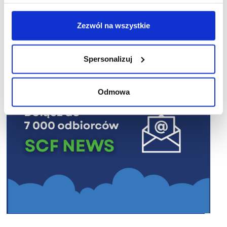
R E K L A M A
Zezwól na wszystkie
Spersonalizuj
Odmowa