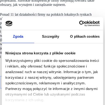
projektami. Szerokie kompetencje firmy obejmują również takie
obszary, jak wynajem i zarządzanie najmem.
Ponad 11 lat działalności firmy na polskich lokalnych rynkach
obejmującej zarządzanie parkami handlowymi, a także procesy
przebudowy centralnie zlokalizowanych nieruchomości
komercyjnych, pozwoliło firmie zgromadzić unikalną wiedzę
i doświadczenie, które umożliwia jej dostarczanie znaczących
wartości dodanych dla wszystkich grup docelowych
Zgoda
Szczegóły
O plikach cookies
(inwestorów, najemców i lokalnych społeczności). Obecnie
w posiadaniu
firmy
znajduje się 39 parków, z czego kupno 4
jest już zabezpieczone na kolejny rok. W przeciągu
najbliższych lat inwestor planuje podwojenie portfolio
Niniejsza strona korzysta z plików cookie
i zwiększenie wartości portfela.
Wykorzystujemy pliki cookie do spersonalizowania treści
i reklam, aby oferować funkcje społecznościowe i
analizować ruch w naszej witrynie. Informacje o tym, jak
korzystasz z naszej witryny, udostępniamy partnerom
społecznościowym, reklamowym i analitycznym.
Partnerzy mogą połączyć te informacje z innymi danymi
otrzymanymi od Ciebie lub uzyskanymi podczas
korzystania z ich usług.