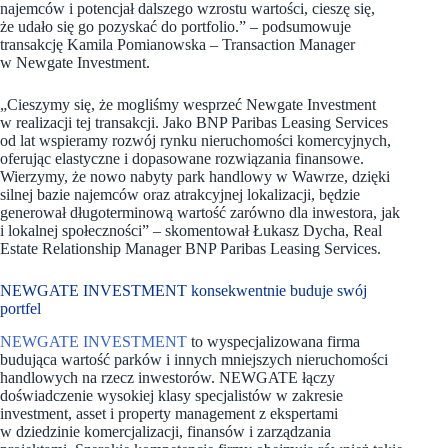
najemców i potencjał dalszego wzrostu wartości, cieszę się,
że udało się go pozyskać do portfolio.” – podsumowuje
transakcję Kamila Pomianowska – Transaction Manager
w Newgate Investment.
„Cieszymy się, że mogliśmy wesprzeć Newgate Investment
w realizacji tej transakcji. Jako BNP Paribas Leasing Services
od lat wspieramy rozwój rynku nieruchomości komercyjnych,
oferując elastyczne i dopasowane rozwiązania finansowe.
Wierzymy, że nowo nabyty park handlowy w Wawrze, dzięki
silnej bazie najemców oraz atrakcyjnej lokalizacji, będzie
generował długoterminową wartość zarówno dla inwestora, jak
i lokalnej społeczności” – skomentował Łukasz Dycha, Real
Estate Relationship Manager BNP Paribas Leasing Services.
NEWGATE INVESTMENT konsekwentnie buduje swój
portfel
NEWGATE INVESTMENT
to wyspecjalizowana firma
budująca wartość parków i innych mniejszych nieruchomości
handlowych na rzecz inwestorów. NEWGATE łączy
doświadczenie wysokiej klasy specjalistów w zakresie
investment, asset i property management z ekspertami
w dziedzinie komercjalizacji, finansów i zarządzania