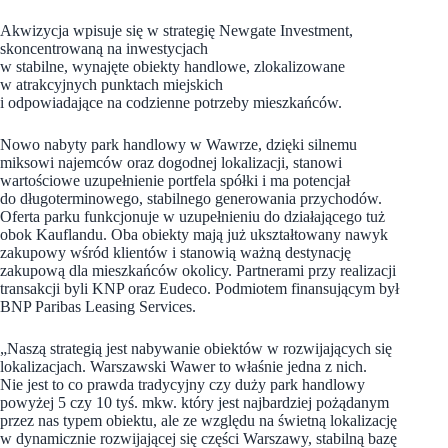
Akwizycja wpisuje się w strategię Newgate Investment,
skoncentrowaną na inwestycjach
w stabilne, wynajęte obiekty handlowe, zlokalizowane
w atrakcyjnych punktach miejskich
i odpowiadające na codzienne potrzeby mieszkańców.
Nowo nabyty park handlowy w Wawrze, dzięki silnemu
miksowi najemców oraz dogodnej lokalizacji, stanowi
wartościowe uzupełnienie portfela spółki i ma potencjał
do długoterminowego, stabilnego generowania przychodów.
Oferta parku funkcjonuje w uzupełnieniu do działającego tuż
obok Kauflandu. Oba obiekty mają już ukształtowany nawyk
zakupowy wśród klientów i stanowią ważną destynację
zakupową dla mieszkańców okolicy. Partnerami przy realizacji
transakcji byli KNP oraz Eudeco. Podmiotem finansującym był
BNP Paribas Leasing Services.
„Naszą strategią jest nabywanie obiektów w rozwijających się
lokalizacjach. Warszawski Wawer to właśnie jedna z nich.
Nie jest to co prawda tradycyjny czy duży park handlowy
powyżej 5 czy 10 tyś. mkw. który jest najbardziej pożądanym
przez nas typem obiektu, ale ze względu na świetną lokalizację
w dynamicznie rozwijającej się części Warszawy, stabilną bazę