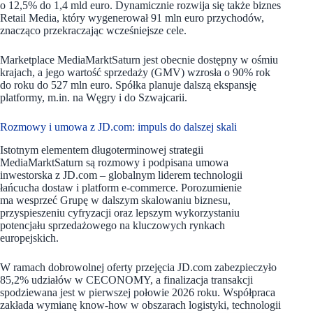
o 12,5% do 1,4 mld euro. Dynamicznie rozwija się także biznes
Retail Media, który wygenerował 91 mln euro przychodów,
znacząco przekraczając wcześniejsze cele.
Marketplace MediaMarktSaturn jest obecnie dostępny w ośmiu
krajach, a jego wartość sprzedaży (GMV) wzrosła o 90% rok
do roku do 527 mln euro. Spółka planuje dalszą ekspansję
platformy, m.in. na Węgry i do Szwajcarii.
Rozmowy i umowa z JD.com: impuls do dalszej skali
Istotnym elementem długoterminowej strategii
MediaMarktSaturn są rozmowy i podpisana umowa
inwestorska z JD.com – globalnym liderem technologii
łańcucha dostaw i platform e-commerce. Porozumienie
ma wesprzeć Grupę w dalszym skalowaniu biznesu,
przyspieszeniu cyfryzacji oraz lepszym wykorzystaniu
potencjału sprzedażowego na kluczowych rynkach
europejskich.
W ramach dobrowolnej oferty przejęcia JD.com zabezpieczyło
85,2% udziałów w CECONOMY, a finalizacja transakcji
spodziewana jest w pierwszej połowie 2026 roku. Współpraca
zakłada wymianę know-how w obszarach logistyki, technologii