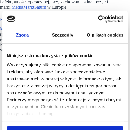
i efektywności operacyjnej, przy zachowaniu silnej pozycji
marki
MediaMarktSaturn
w Europie.
Perspektywy na 2025/26
MediaMarktSaturn
zakłada dalszy, umiarkowany wzrost
sprzedaży w roku finansowym 2025/26 oraz poprawę
Zgoda
Szczegóły
O plikach cookies
rentowności. Celem Grupy jest osiągnięcie skorygowanego
EBIT na poziomie około 500 mln euro, przy wsparciu
segmentów DACH oraz Europy Zachodniej i Południowej.
Niniejsza strona korzysta z plików cookie
Wykorzystujemy pliki cookie do spersonalizowania treści
i reklam, aby oferować funkcje społecznościowe i
analizować ruch w naszej witrynie. Informacje o tym, jak
korzystasz z naszej witryny, udostępniamy partnerom
społecznościowym, reklamowym i analitycznym.
Partnerzy mogą połączyć te informacje z innymi danymi
otrzymanymi od Ciebie lub uzyskanymi podczas
korzystania z ich usług.
R E K L A M A