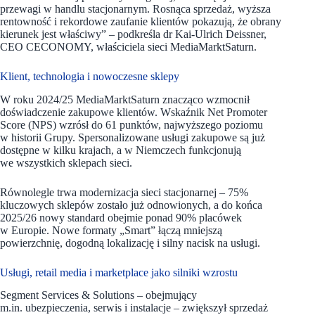
przewagi w handlu stacjonarnym. Rosnąca sprzedaż, wyższa
rentowność i rekordowe zaufanie klientów pokazują, że obrany
kierunek jest właściwy” – podkreśla dr Kai-Ulrich Deissner,
CEO CECONOMY, właściciela sieci MediaMarktSaturn.
Klient, technologia i nowoczesne sklepy
W roku 2024/25 MediaMarktSaturn znacząco wzmocnił
doświadczenie zakupowe klientów. Wskaźnik Net Promoter
Score (NPS) wzrósł do 61 punktów, najwyższego poziomu
w historii Grupy. Spersonalizowane usługi zakupowe są już
dostępne w kilku krajach, a w Niemczech funkcjonują
we wszystkich sklepach sieci.
Równolegle trwa modernizacja sieci stacjonarnej – 75%
kluczowych sklepów zostało już odnowionych, a do końca
2025/26 nowy standard obejmie ponad 90% placówek
w Europie. Nowe formaty „Smart” łączą mniejszą
powierzchnię, dogodną lokalizację i silny nacisk na usługi.
Usługi, retail media i marketplace jako silniki wzrostu
Segment Services & Solutions – obejmujący
m.in. ubezpieczenia, serwis i instalacje – zwiększył sprzedaż