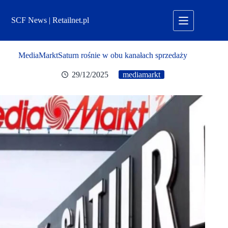
Przejdź
do
SCF News | Retailnet.pl
treści
MediaMarktSaturn rośnie w obu kanałach sprzedaży
29/12/2025
mediamarkt