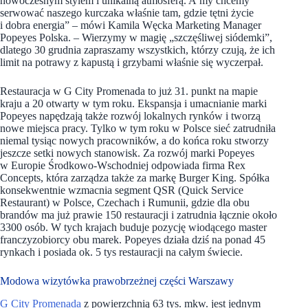
nowoczesnym stylem i unikalną atmosferą. A my chcemy
serwować naszego kurczaka właśnie tam, gdzie tętni życie
i dobra energia” – mówi Kamila Węcka Marketing Manager
Popeyes Polska. – Wierzymy w magię „szczęśliwej siódemki”,
dlatego 30 grudnia zapraszamy wszystkich, którzy czują, że ich
limit na potrawy z kapustą i grzybami właśnie się wyczerpał.
Restauracja w G City Promenada to już 31. punkt na mapie
kraju a 20 otwarty w tym roku. Ekspansja i umacnianie marki
Popeyes napędzają także rozwój lokalnych rynków i tworzą
nowe miejsca pracy. Tylko w tym roku w Polsce sieć zatrudniła
niemal tysiąc nowych pracowników, a do końca roku stworzy
jeszcze setki nowych stanowisk. Za rozwój marki Popeyes
w Europie Środkowo-Wschodniej odpowiada firma Rex
Concepts, która zarządza także za markę Burger King. Spółka
konsekwentnie wzmacnia segment QSR (Quick Service
Restaurant) w Polsce, Czechach i Rumunii, gdzie dla obu
brandów ma już prawie 150 restauracji i zatrudnia łącznie około
3300 osób. W tych krajach buduje pozycję wiodącego master
franczyzobiorcy obu marek. Popeyes działa dziś na ponad 45
rynkach i posiada ok. 5 tys restauracji na całym świecie.
Modowa wizytówka prawobrzeżnej części Warszawy
G City Promenada
z powierzchnią 63 tys. mkw. jest jednym