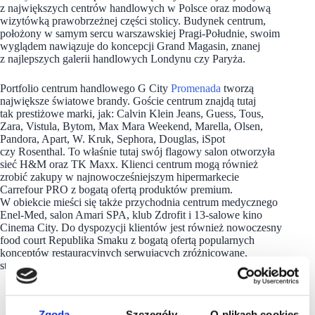
z największych centrów handlowych w Polsce oraz modową
wizytówką prawobrzeżnej części stolicy. Budynek centrum,
położony w samym sercu warszawskiej Pragi-Południe, swoim
wyglądem nawiązuje do koncepcji Grand Magasin, znanej
z najlepszych galerii handlowych Londynu czy Paryża.
Portfolio centrum handlowego G City
Promenada
tworzą
największe światowe brandy. Goście centrum znajdą tutaj
tak prestiżowe marki, jak: Calvin Klein Jeans, Guess, Tous,
Zara, Vistula, Bytom, Max Mara Weekend, Marella, Olsen,
Pandora, Apart, W. Kruk, Sephora, Douglas, iSpot
czy Rosenthal. To właśnie tutaj swój flagowy salon otworzyła
sieć H&M oraz TK Maxx. Klienci centrum mogą również
zrobić zakupy w najnowocześniejszym hipermarkecie
Carrefour PRO z bogatą ofertą produktów premium.
W obiekcie mieści się także przychodnia centrum medycznego
Enel-Med, salon Amari SPA, klub Zdrofit i 13-salowe kino
Cinema City. Do dyspozycji klientów jest również nowoczesny
food court Republika Smaku z bogatą ofertą popularnych
konceptów restauracyjnych serwujących zróżnicowane,
starannie dobrane menu z różnych stron świata.
Zgoda
Szczegóły
O plikach cookies