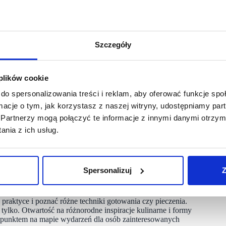
ując w nowoczesne salony, które łączą inspirującą
ątkowy koncept kreowania przestrzeni, który ma być
iadczenie zakupowe. Intensywny plan ekspansji zakłada
zej połowie roku, co stanowi istotny etap dalszego rozwoju
Szczegóły
 Polsce.
a miejsc, które łączą skandynawską estetykę z praktycznym
 plików cookie
zyć produkty, ale także poczuć atmosferę, która od lat
woju i fundament naszej dalszej ekspansji. To początek
do spersonalizowania treści i reklam, aby oferować funkcje sp
strzenie w wielu lokalizacjach w całej Polsce, konsekwentnie
dą ze sobą w parze. Wierzymy, że takie podejście pozwoli nam
ormacje o tym, jak korzystasz z naszej witryny, udostępniamy p
da Invest.
Partnerzy mogą połączyć te informacje z innymi danymi otrzym
nia z ich usług.
mu, w którym sprzedaż stanowi naturalne dopełnienie
 spotkania z klientami oraz wydarzenia związane z kulinariami.
Spersonalizuj
Z
miane inspiracji i poznawanie produktów w praktycznym
raktyce i poznać różne techniki gotowania czy pieczenia.
lko. Otwartość na różnorodne inspiracje kulinarne i formy
ym punktem na mapie wydarzeń dla osób zainteresowanych