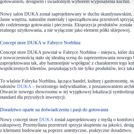
gotowaniem, designem i świadomym wyborem wyposażenia kuchni.
Nowy salon DUKA został zaprojektowany w duchu skandynawskim, z na
Jasne wnętrza, naturalne materiały i uporządkowana przestrzeń sprzyja
do codziennego gotowania i pieczenia. Ekspozycja produktów została 
realnego użytkowania, a nie wyłącznie jako element półki sklepowej.
Concept store DUKA w Fabryce Norblina
Concept store DUKA powstał w Fabryce Norblina – miejscu, które dzięk
z nowoczesnością stało się idealną sceną do zaprezentowania nowego k
zaprojektowana tak, aby harmonijnie współgrać z charakterem tego k
współczesnych klientów, poszukujących nie tylko produktów, lecz takż
To właśnie Fabryka Norblina, łącząca handel, kulturę i gastronomię,
salonów
DUKA
– tworzonego indywidualnie, z poszanowaniem archite
Otwarcie nowego showroomu w tej wyjątkowej lokalizacji symbolizuje 
standard dla przyszłych inwestycji.
Doradztwo oparte na doświadczeniu i pasji do gotowania
Nowy concept store
DUKA
został zaprojektowany z myślą o komforci
zakupowej. Przemyślana przestrzeń sprzyja skupieniu na jakości, desig
z klientami budowane są poprzez autentyczne, praktyczne doradztwo.