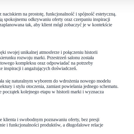
ciskiem na prostotę, funkcjonalność i spójność estetyczną.
ją spokojnemu odkrywaniu oferty oraz czerpaniu inspiracji
zaplanowana tak, aby klient mógł zobaczyć je w kontekście
i swojej unikalnej atmosferze i połączeniu historii
ierunku rozwoju marki. Przestrzeń salonu została
ultowego kompleksu oraz odpowiadać na potrzeby
e inspiracji i angażujących doświadczeń.
 stała się naturalnym wyborem do wdrożenia nowego modelu
ktury i stylu otoczenia, zamiast powielania jednego schematu.
początek kolejnego etapu w historii marki i wyznacza
e klienta i swobodnym poznawaniu oferty, bez presji
nie i funkcjonalności produktów, a długofalowe relacje