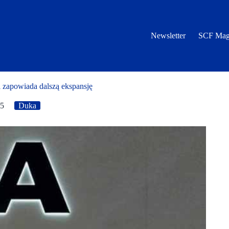
Newsletter
SCF Mag
 zapowiada dalszą ekspansję
25
Duka