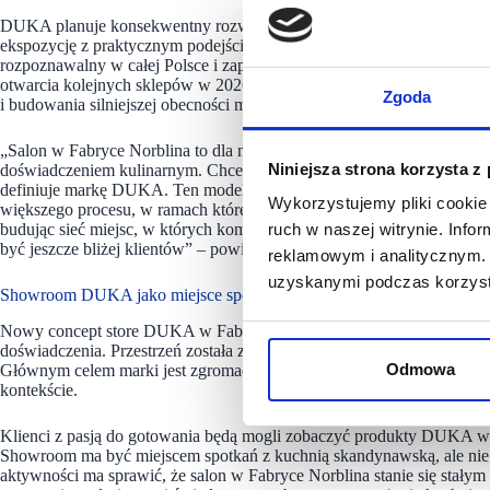
DUKA planuje konsekwentny rozwój swojej obecności na rynku, inwest
ekspozycję z praktycznym podejściem do kuchni. Marka stawia na wyj
rozpoznawalny w całej Polsce i zapewniać klientom komfortowe dośw
otwarcia kolejnych sklepów w 2026 roku, w tym czterech już w pierws
Zgoda
i budowania silniejszej obecności marki w kluczowych lokalizacjach w
„Salon w Fabryce Norblina to dla nas ważny krok w kierunku tworzeni
Niniejsza strona korzysta z
doświadczeniem kulinarnym. Chcemy, aby klienci mogli nie tylko zobac
definiuje markę DUKA. Ten model sklepu traktujemy jako kierunek roz
Wykorzystujemy pliki cookie 
większego procesu, w ramach którego planujemy tworzyć podobne prze
budując sieć miejsc, w których komfort, inspiracja i funkcjonalność i
ruch w naszej witrynie. Inf
być jeszcze bliżej klientów” – powiedział Maciej Biesiada, CEO Biesia
reklamowym i analitycznym. 
uzyskanymi podczas korzysta
Showroom DUKA jako miejsce spotkań i kulinarnych doświadczeń
Nowy concept store DUKA w Fabryce Norblina pełni funkcję showroo
doświadczenia. Przestrzeń została zaplanowana jako miejsce otwarte na
Odmowa
Głównym celem marki jest zgromadzenie społeczności otwartej na wy
kontekście.
Klienci z pasją do gotowania będą mogli zobaczyć produkty DUKA w p
Showroom ma być miejscem spotkań z kuchnią skandynawską, ale nie ty
aktywności ma sprawić, że salon w Fabryce Norblina stanie się stał