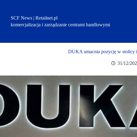
Przejdź
do
treści
SCF News | Retailnet.pl
komercjalizacja i zarządzanie centrami handlowymi
DUKA umacnia pozycję w stolicy i
31/12/20