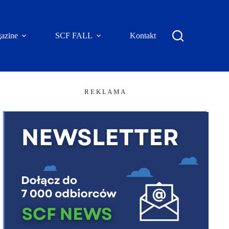
azine
SCF FALL
Kontakt
R E K L A M A