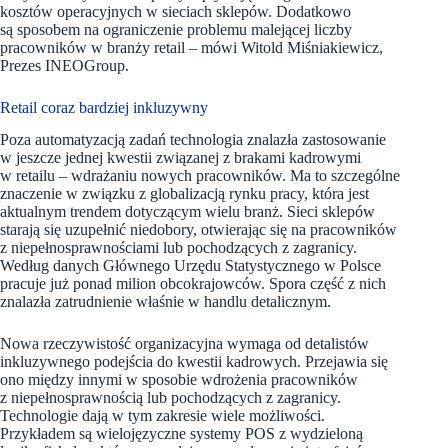
kosztów operacyjnych w sieciach sklepów. Dodatkowo
są sposobem na ograniczenie problemu malejącej liczby
pracowników w branży retail – mówi Witold Miśniakiewicz,
Prezes INEOGroup.
Retail coraz bardziej inkluzywny
Poza automatyzacją zadań technologia znalazła zastosowanie
w jeszcze jednej kwestii związanej z brakami kadrowymi
w retailu – wdrażaniu nowych pracowników. Ma to szczególne
znaczenie w związku z globalizacją rynku pracy, która jest
aktualnym trendem dotyczącym wielu branż. Sieci sklepów
starają się uzupełnić niedobory, otwierając się na pracowników
z niepełnosprawnościami lub pochodzących z zagranicy.
Według danych Głównego Urzędu Statystycznego w Polsce
pracuje już ponad milion obcokrajowców. Spora część z nich
znalazła zatrudnienie właśnie w handlu detalicznym.
Nowa rzeczywistość organizacyjna wymaga od detalistów
inkluzywnego podejścia do kwestii kadrowych. Przejawia się
ono między innymi w sposobie wdrożenia pracowników
z niepełnosprawnością lub pochodzących z zagranicy.
Technologie dają w tym zakresie wiele możliwości.
Przykładem są wielojęzyczne systemy POS z wydzieloną