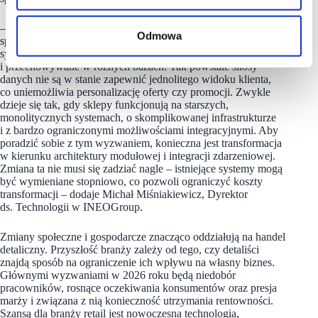
– W zależności od potrzeb korzystamy z różnych kanałów
Odmowa
sprzedażowych. Jeśli każdy z nich funkcjonuje na innym
systemie, informacje o naszej historii zakupowej są gromadzone
i przechowywane w różnych bazach. Tak powstałe silosy
danych nie są w stanie zapewnić jednolitego widoku klienta,
co uniemożliwia personalizację oferty czy promocji. Zwykle
dzieje się tak, gdy sklepy funkcjonują na starszych,
monolitycznych systemach, o skomplikowanej infrastrukturze
i z bardzo ograniczonymi możliwościami integracyjnymi. Aby
poradzić sobie z tym wyzwaniem, konieczna jest transformacja
w kierunku architektury modułowej i integracji zdarzeniowej.
Zmiana ta nie musi się zadziać nagle – istniejące systemy mogą
być wymieniane stopniowo, co pozwoli ograniczyć koszty
transformacji – dodaje Michał Miśniakiewicz, Dyrektor
ds. Technologii w INEOGroup.
Zmiany społeczne i gospodarcze znacząco oddziałują na handel
detaliczny. Przyszłość branży zależy od tego, czy detaliści
znajdą sposób na ograniczenie ich wpływu na własny biznes.
Głównymi wyzwaniami w 2026 roku będą niedobór
pracowników, rosnące oczekiwania konsumentów oraz presja
marży i związana z nią konieczność utrzymania rentowności.
Szansą dla branży retail jest nowoczesna technologia,