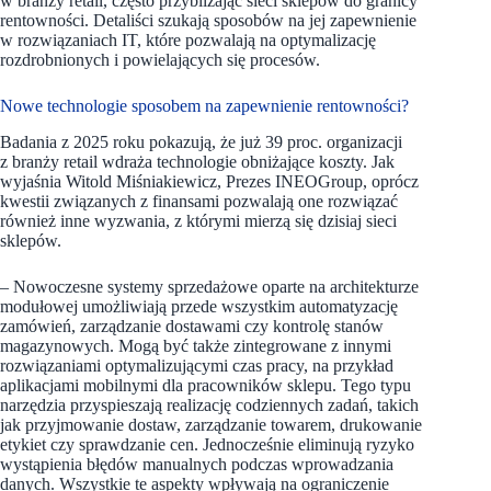
w branży retail, często przybliżając sieci sklepów do granicy
rentowności. Detaliści szukają sposobów na jej zapewnienie
w rozwiązaniach IT, które pozwalają na optymalizację
rozdrobnionych i powielających się procesów.
Nowe technologie sposobem na zapewnienie rentowności?
Badania z 2025 roku pokazują, że już 39 proc. organizacji
z branży retail wdraża technologie obniżające koszty. Jak
wyjaśnia Witold Miśniakiewicz, Prezes INEOGroup, oprócz
kwestii związanych z finansami pozwalają one rozwiązać
również inne wyzwania, z którymi mierzą się dzisiaj sieci
sklepów.
– Nowoczesne systemy sprzedażowe oparte na architekturze
modułowej umożliwiają przede wszystkim automatyzację
zamówień, zarządzanie dostawami czy kontrolę stanów
magazynowych. Mogą być także zintegrowane z innymi
rozwiązaniami optymalizującymi czas pracy, na przykład
aplikacjami mobilnymi dla pracowników sklepu. Tego typu
narzędzia przyspieszają realizację codziennych zadań, takich
jak przyjmowanie dostaw, zarządzanie towarem, drukowanie
etykiet czy sprawdzanie cen. Jednocześnie eliminują ryzyko
wystąpienia błędów manualnych podczas wprowadzania
danych. Wszystkie te aspekty wpływają na ograniczenie