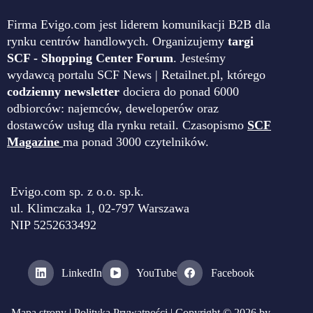
Firma Evigo.com jest liderem komunikacji B2B dla
rynku centrów handlowych. Organizujemy
targi
SCF - Shopping Center Forum
. Jesteśmy
wydawcą portalu SCF News | Retailnet.pl, którego
codzienny newsletter
dociera do ponad 6000
odbiorców: najemców, deweloperów oraz
dostawców usług dla rynku retail. Czasopismo
SCF
Magazine
ma ponad 3000 czytelników.
Evigo.com sp. z o.o. sp.k.
ul. Klimczaka 1, 02-797 Warszawa
NIP 5252633492
LinkedIn
YouTube
Facebook
Mapa strony
|
Polityka Prywatności
| Copyright © 2026 by