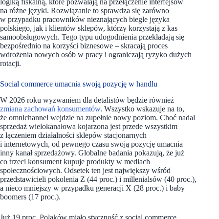
logiką fiskalną, które pozwalają na przełączenie interfejsów
na różne języki. Rozwiązanie to sprawdza się zarówno
w przypadku pracowników nieznających biegle języka
polskiego, jak i klientów sklepów, którzy korzystają z kas
samoobsługowych. Tego typu udogodnienia przekładają się
bezpośrednio na korzyści biznesowe – skracają proces
wdrożenia nowych osób w pracy i ograniczają ryzyko dużych
rotacji.
Social commerce umacnia swoją pozycję w handlu
W 2026 roku wyzwaniem dla detalistów będzie również
zmiana zachowań konsumentów
. Wszystko wskazuje na to,
że omnichannel wejdzie na zupełnie nowy poziom. Choć nadal
sprzedaż wielokanałowa kojarzona jest przede wszystkim
z łączeniem działalności sklepów stacjonarnych
i internetowych, od pewnego czasu swoją pozycję umacnia
inny kanał sprzedażowy. Globalne badania pokazują, że już
co trzeci konsument kupuje produkty w mediach
społecznościowych. Odsetek ten jest największy wśród
przedstawicieli pokolenia Z (44 proc.) i millenialsów (40 proc.),
a nieco mniejszy w przypadku generacji X (28 proc.) i baby
boomers (17 proc.).
Już 19 proc. Polaków miało styczność z social commerce,