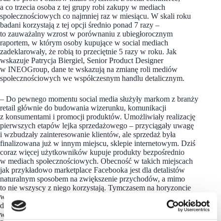
a co trzecia osoba z tej grupy robi zakupy w mediach
społecznościowych co najmniej raz w miesiącu. W skali roku
badani korzystają z tej opcji średnio ponad 7 razy –
to zauważalny wzrost w porównaniu z ubiegłorocznym
raportem, w którym osoby kupujące w social mediach
zadeklarowały, że robią to przeciętnie 5 razy w roku. Jak
wskazuje Patrycja Biergiel, Senior Product Designer
w INEOGroup, dane te wskazują na zmianę roli mediów
społecznościowych we współczesnym handlu detalicznym.
– Do pewnego momentu social media służyły markom z branży
retail głównie do budowania wizerunku, komunikacji
z konsumentami i promocji produktów. Umożliwiały realizację
pierwszych etapów lejka sprzedażowego – przyciągały uwagę
i wzbudzały zainteresowanie klientów, ale sprzedaż była
finalizowana już w innym miejscu, sklepie internetowym. Dziś
coraz więcej użytkowników kupuje produkty bezpośrednio
w mediach społecznościowych. Obecność w takich miejscach
jak przykładowo marketplace Facebooka jest dla detalistów
naturalnym sposobem na zwiększenie przychodów, a mimo
to nie wszyscy z niego korzystają. Tymczasem na horyzoncie
widać już nowe opcje – według przewidywań specjalistów jest
duża szansa na to, że TikTok Shop wejdzie na polski rynek
w 2026 roku. Funkcja ta wygenerowała w trzecim kwartale