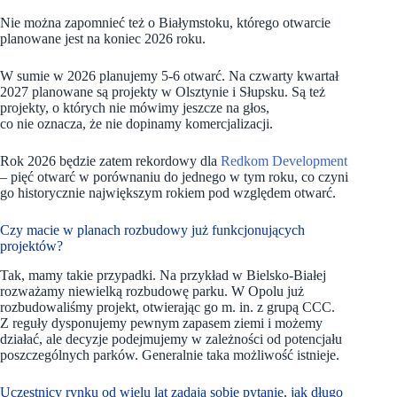
Nie można zapomnieć też o Białymstoku, którego otwarcie
planowane jest na koniec 2026 roku.
W sumie w 2026 planujemy 5-6 otwarć. Na czwarty kwartał
2027 planowane są projekty w Olsztynie i Słupsku. Są też
projekty, o których nie mówimy jeszcze na głos,
co nie oznacza, że nie dopinamy komercjalizacji.
Rok 2026 będzie zatem rekordowy dla
Redkom Development
– pięć otwarć w porównaniu do jednego w tym roku, co czyni
go historycznie największym rokiem pod względem otwarć.
Czy macie w planach rozbudowy już funkcjonujących
projektów?
Tak, mamy takie przypadki. Na przykład w Bielsko-Białej
rozważamy niewielką rozbudowę parku. W Opolu już
rozbudowaliśmy projekt, otwierając go m. in. z grupą CCC.
Z reguły dysponujemy pewnym zapasem ziemi i możemy
działać, ale decyzje podejmujemy w zależności od potencjału
poszczególnych parków. Generalnie taka możliwość istnieje.
Uczestnicy rynku od wielu lat zadają sobie pytanie, jak długo