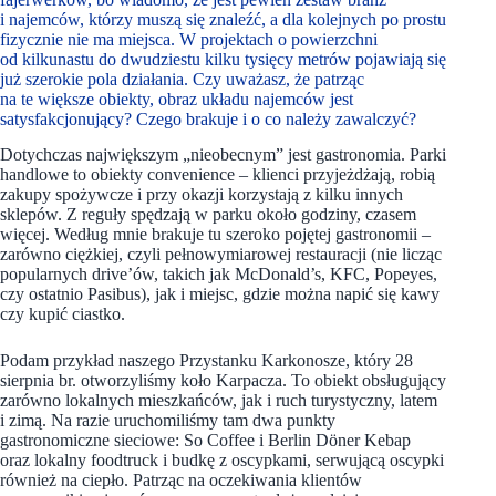
i najemców, którzy muszą się znaleźć, a dla kolejnych po prostu
fizycznie nie ma miejsca. W projektach o powierzchni
od kilkunastu do dwudziestu kilku tysięcy metrów pojawiają się
już szerokie pola działania. Czy uważasz, że patrząc
na te większe obiekty, obraz układu najemców jest
satysfakcjonujący? Czego brakuje i o co należy zawalczyć?
Dotychczas największym „nieobecnym” jest gastronomia. Parki
handlowe to obiekty convenience – klienci przyjeżdżają, robią
zakupy spożywcze i przy okazji korzystają z kilku innych
sklepów. Z reguły spędzają w parku około godziny, czasem
więcej. Według mnie brakuje tu szeroko pojętej gastronomii –
zarówno ciężkiej, czyli pełnowymiarowej restauracji (nie licząc
popularnych drive’ów, takich jak McDonald’s, KFC, Popeyes,
czy ostatnio Pasibus), jak i miejsc, gdzie można napić się kawy
czy kupić ciastko.
Podam przykład naszego Przystanku Karkonosze, który 28
sierpnia br. otworzyliśmy koło Karpacza. To obiekt obsługujący
zarówno lokalnych mieszkańców, jak i ruch turystyczny, latem
i zimą. Na razie uruchomiliśmy tam dwa punkty
gastronomiczne sieciowe: So Coffee i Berlin Döner Kebap
oraz lokalny foodtruck i budkę z oscypkami, serwującą oscypki
również na ciepło. Patrząc na oczekiwania klientów