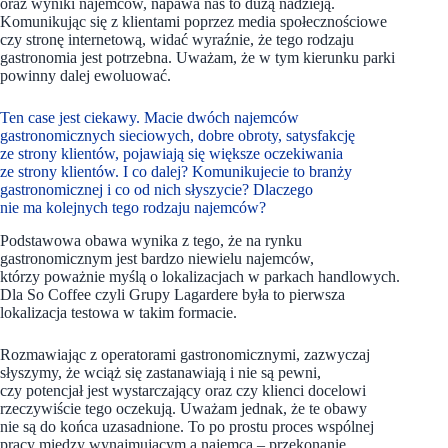
oraz wyniki najemców, napawa nas to dużą nadzieją.
Komunikując się z klientami poprzez media społecznościowe
czy stronę internetową, widać wyraźnie, że tego rodzaju
gastronomia jest potrzebna. Uważam, że w tym kierunku parki
powinny dalej ewoluować.
Ten case jest ciekawy. Macie dwóch najemców
gastronomicznych sieciowych, dobre obroty, satysfakcję
ze strony klientów, pojawiają się większe oczekiwania
ze strony klientów. I co dalej? Komunikujecie to branży
gastronomicznej i co od nich słyszycie? Dlaczego
nie ma kolejnych tego rodzaju najemców?
Podstawowa obawa wynika z tego, że na rynku
gastronomicznym jest bardzo niewielu najemców,
którzy poważnie myślą o lokalizacjach w parkach handlowych.
Dla So Coffee czyli Grupy Lagardere była to pierwsza
lokalizacja testowa w takim formacie.
Rozmawiając z operatorami gastronomicznymi, zazwyczaj
słyszymy, że wciąż się zastanawiają i nie są pewni,
czy potencjał jest wystarczający oraz czy klienci docelowi
rzeczywiście tego oczekują. Uważam jednak, że te obawy
nie są do końca uzasadnione. To po prostu proces wspólnej
pracy między wynajmującym a najemcą – przekonanie,