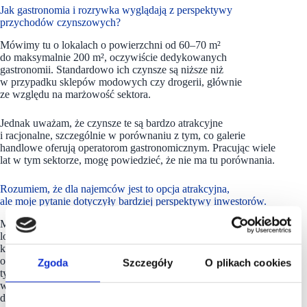
Jak gastronomia i rozrywka wyglądają z perspektywy
przychodów czynszowych?
Mówimy tu o lokalach o powierzchni od 60–70 m²
do maksymalnie 200 m², oczywiście dedykowanych
gastronomii. Standardowo ich czynsze są niższe niż
w przypadku sklepów modowych czy drogerii, głównie
ze względu na marżowość sektora.
Jednak uważam, że czynsze te są bardzo atrakcyjne
i racjonalne, szczególnie w porównaniu z tym, co galerie
handlowe oferują operatorom gastronomicznym. Pracując wiele
lat w tym sektorze, mogę powiedzieć, że nie ma tu porównania.
Rozumiem, że dla najemców jest to opcja atrakcyjna,
ale moje pytanie dotyczyły bardziej perspektywy inwestorów.
Moim zdaniem nie jest to problemem. To są stosunkowo małe
lokale, więc nawet jeśli mamy kilka tysięcy metrów
kwadratowych powierzchni całkowitej i umieścimy kilku
operatorów gastronomicznych, to w sumie zajmują oni
Zgoda
Szczegóły
O plikach cookies
tylko kilkaset metrów kwadratowych. Nie obciążają
więc znacząco parku, a jednocześnie wnoszą dużą wartość
dodaną.