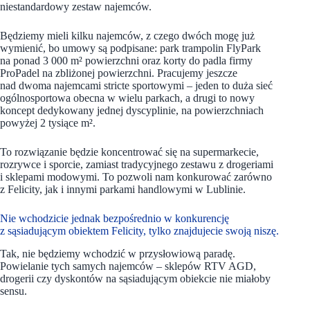
niestandardowy zestaw najemców.
Będziemy mieli kilku najemców, z czego dwóch mogę już
wymienić, bo umowy są podpisane: park trampolin FlyPark
na ponad 3 000 m² powierzchni oraz korty do padla firmy
ProPadel na zbliżonej powierzchni. Pracujemy jeszcze
nad dwoma najemcami stricte sportowymi – jeden to duża sieć
ogólnosportowa obecna w wielu parkach, a drugi to nowy
koncept dedykowany jednej dyscyplinie, na powierzchniach
powyżej 2 tysiące m².
To rozwiązanie będzie koncentrować się na supermarkecie,
rozrywce i sporcie, zamiast tradycyjnego zestawu z drogeriami
i sklepami modowymi. To pozwoli nam konkurować zarówno
z Felicity, jak i innymi parkami handlowymi w Lublinie.
Nie wchodzicie jednak bezpośrednio w konkurencję
z sąsiadującym obiektem Felicity, tylko znajdujecie swoją niszę.
Tak, nie będziemy wchodzić w przysłowiową paradę.
Powielanie tych samych najemców – sklepów RTV AGD,
drogerii czy dyskontów na sąsiadującym obiekcie nie miałoby
sensu.