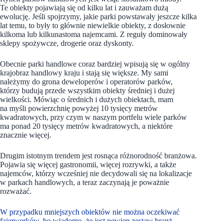
Te obiekty pojawiają się od kilku lat i zauważam dużą
ewolucję. Jeśli spojrzymy, jakie parki powstawały jeszcze kilka
lat temu, to były to głównie niewielkie obiekty, z dosłownie
kilkoma lub kilkunastoma najemcami. Z reguły dominowały
sklepy spożywcze, drogerie oraz dyskonty.
Obecnie parki handlowe coraz bardziej wpisują się w ogólny
krajobraz handlowy kraju i stają się większe. My sami
należymy do grona deweloperów i operatorów parków,
którzy budują przede wszystkim obiekty średniej i dużej
wielkości. Mówiąc o średnich i dużych obiektach, mam
na myśli powierzchnię powyżej 10 tysięcy metrów
kwadratowych, przy czym w naszym portfelu wiele parków
ma ponad 20 tysięcy metrów kwadratowych, a niektóre
znacznie więcej.
Drugim istotnym trendem jest rosnąca różnorodność branżowa.
Pojawia się więcej gastronomii, więcej rozrywki, a także
najemców, którzy wcześniej nie decydowali się na lokalizacje
w parkach handlowych, a teraz zaczynają je poważnie
rozważać.
W przypadku mniejszych obiektów nie można oczekiwać
fajerwerków, bo wiadomo, że jest pewien zestaw branż