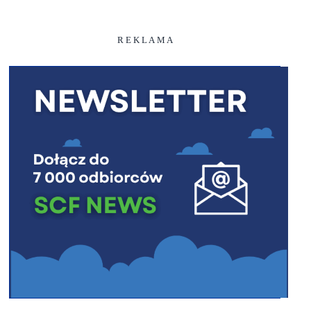
R E K L A M A