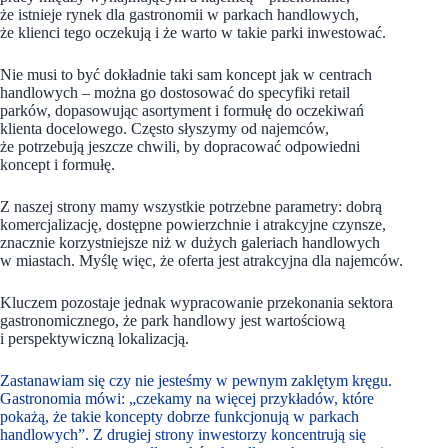
że istnieje rynek dla gastronomii w parkach handlowych,
że klienci tego oczekują i że warto w takie parki inwestować.
Nie musi to być dokładnie taki sam koncept jak w centrach
handlowych – można go dostosować do specyfiki retail
parków, dopasowując asortyment i formułę do oczekiwań
klienta docelowego. Często słyszymy od najemców,
że potrzebują jeszcze chwili, by dopracować odpowiedni
koncept i formułę.
Z naszej strony mamy wszystkie potrzebne parametry: dobrą
komercjalizację, dostępne powierzchnie i atrakcyjne czynsze,
znacznie korzystniejsze niż w dużych galeriach handlowych
w miastach. Myślę więc, że oferta jest atrakcyjna dla najemców.
Kluczem pozostaje jednak wypracowanie przekonania sektora
gastronomicznego, że park handlowy jest wartościową
i perspektywiczną lokalizacją.
Zastanawiam się czy nie jesteśmy w pewnym zaklętym kręgu.
Gastronomia mówi: „czekamy na więcej przykładów, które
pokażą, że takie koncepty dobrze funkcjonują w parkach
handlowych”. Z drugiej strony inwestorzy koncentrują się