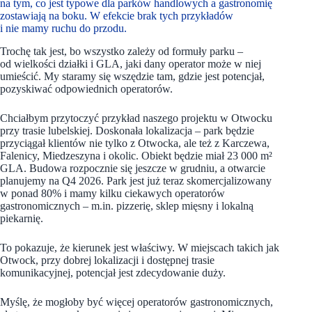
na tym, co jest typowe dla parków handlowych a gastronomię
zostawiają na boku. W efekcie brak tych przykładów
i nie mamy ruchu do przodu.
Trochę tak jest, bo wszystko zależy od formuły parku –
od wielkości działki i GLA, jaki dany operator może w niej
umieścić. My staramy się wszędzie tam, gdzie jest potencjał,
pozyskiwać odpowiednich operatorów.
Chciałbym przytoczyć przykład naszego projektu w Otwocku
przy trasie lubelskiej. Doskonała lokalizacja – park będzie
przyciągał klientów nie tylko z Otwocka, ale też z Karczewa,
Falenicy, Miedzeszyna i okolic. Obiekt będzie miał 23 000 m²
GLA. Budowa rozpocznie się jeszcze w grudniu, a otwarcie
planujemy na Q4 2026. Park jest już teraz skomercjalizowany
w ponad 80% i mamy kilku ciekawych operatorów
gastronomicznych – m.in. pizzerię, sklep mięsny i lokalną
piekarnię.
To pokazuje, że kierunek jest właściwy. W miejscach takich jak
Otwock, przy dobrej lokalizacji i dostępnej trasie
komunikacyjnej, potencjał jest zdecydowanie duży.
Myślę, że mogłoby być więcej operatorów gastronomicznych,