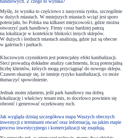
handlowych. Z czego to wynika?
Myślę, że wynika to częściowo z nasycenia rynku, szczególnie
w dużych miastach. W mniejszych miastach wciąż jest sporo
potencjału, bo Polska ma kilkaset miejscowości, gdzie można
otworzyć park handlowy. Firmy coraz bardziej patrzą
na lokalizacje w kontekście bliskości innych sklepów.
W dużych i średnich miastach analizują, gdzie już są obecne
w galeriach i parkach.
Kluczowym czynnikiem jest potencjalny efekt kanibalizacji.
Sieci prowadzą dokładne analizy catchmentu, liczą potencjalną
liczbę klientów, których mogą przyciągnąć do nowego sklepu.
Czasem okazuje się, że istnieje ryzyko kanibalizacji, co może
tłumaczyć spowolnienie.
Jednak moim zdaniem, jeśli park handlowy ma dobrą
lokalizację i właściwy tenant mix, to docelowo powinien się
obronić i generować oczekiwany ruch.
Jak wygląda dzisiaj szczegółowa mapa Waszych obecnych
inwestycji z terminami otwarć oraz informacją, na jakim etapie
procesu inwestycyjnego i komercjalizacji się znajdują.
Na przyszły rok, w pierwszej połowie, mamy dwa obiekty