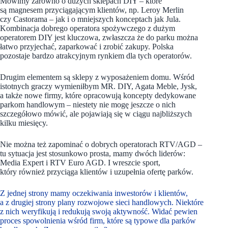
Mówimy zarówno o dużych sklepach DIY – które
są magnesem przyciągającym klientów, np. Leroy Merlin
czy Castorama – jak i o mniejszych konceptach jak Jula.
Kombinacja dobrego operatora spożywczego z dużym
operatorem DIY jest kluczowa, zwłaszcza że do parku można
łatwo przyjechać, zaparkować i zrobić zakupy. Polska
pozostaje bardzo atrakcyjnym rynkiem dla tych operatorów.
Drugim elementem są sklepy z wyposażeniem domu. Wśród
istotnych graczy wymieniłbym MR. DIY, Agata Meble, Jysk,
a także nowe firmy, które opracowują koncepty dedykowane
parkom handlowym – niestety nie mogę jeszcze o nich
szczegółowo mówić, ale pojawiają się w ciągu najbliższych
kilku miesięcy.
Nie można też zapominać o dobrych operatorach RTV/AGD –
tu sytuacja jest stosunkowo prosta, mamy dwóch liderów:
Media Expert i RTV Euro AGD. I wreszcie sport,
który również przyciąga klientów i uzupełnia ofertę parków.
Z jednej strony mamy oczekiwania inwestorów i klientów,
a z drugiej strony plany rozwojowe sieci handlowych. Niektóre
z nich weryfikują i redukują swoją aktywność. Widać pewien
proces spowolnienia wśród firm, które są typowe dla parków