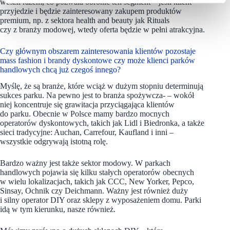
weszli razem, co pozwala obronić ten segment – jeśli klient
przyjedzie i będzie zainteresowany zakupem produktów
premium, np. z sektora health and beauty jak Rituals
czy z branży modowej, wtedy oferta będzie w pełni atrakcyjna.
Czy głównym obszarem zainteresowania klientów pozostaje
mass fashion i brandy dyskontowe czy może klienci parków
handlowych chcą już czegoś innego?
Myślę, że są branże, które wciąż w dużym stopniu determinują
sukces parku. Na pewno jest to branża spożywcza- – wokół
niej koncentruje się grawitacja przyciągająca klientów
do parku. Obecnie w Polsce mamy bardzo mocnych
operatorów dyskontowych, takich jak Lidl i Biedronka, a także
sieci tradycyjne: Auchan, Carrefour, Kaufland i inni –
wszystkie odgrywają istotną rolę.
Bardzo ważny jest także sektor modowy. W parkach
handlowych pojawia się kilku stałych operatorów obecnych
w wielu lokalizacjach, takich jak CCC, New Yorker, Pepco,
Sinsay, Ochnik czy Deichmann. Ważny jest również duży
i silny operator DIY oraz sklepy z wyposażeniem domu. Parki
idą w tym kierunku, nasze również.