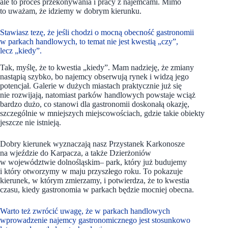
ale to proces przekonywania i pracy z najemcami. Mimo
to uważam, że idziemy w dobrym kierunku.
Stawiasz tezę, że jeśli chodzi o mocną obecność gastronomii
w parkach handlowych, to temat nie jest kwestią „czy”,
lecz „kiedy”.
Tak, myślę, że to kwestia „kiedy”. Mam nadzieję, że zmiany
nastąpią szybko, bo najemcy obserwują rynek i widzą jego
potencjał. Galerie w dużych miastach praktycznie już się
nie rozwijają, natomiast parków handlowych powstaje wciąż
bardzo dużo, co stanowi dla gastronomii doskonałą okazję,
szczególnie w mniejszych miejscowościach, gdzie takie obiekty
jeszcze nie istnieją.
Dobry kierunek wyznaczają nasz Przystanek Karkonosze
na wjeździe do Karpacza, a także Dzierżoniów
w województwie dolnośląskim– park, który już budujemy
i który otworzymy w maju przyszłego roku. To pokazuje
kierunek, w którym zmierzamy, i potwierdza, że to kwestia
czasu, kiedy gastronomia w parkach będzie mocniej obecna.
Warto też zwrócić uwagę, że w parkach handlowych
wprowadzenie najemcy gastronomicznego jest stosunkowo