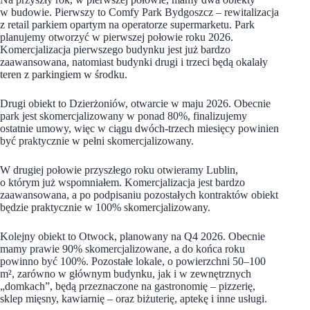
w budowie. Pierwszy to Comfy Park Bydgoszcz – rewitalizacja
z retail parkiem opartym na operatorze supermarketu. Park
planujemy otworzyć w pierwszej połowie roku 2026.
Komercjalizacja pierwszego budynku jest już bardzo
zaawansowana, natomiast budynki drugi i trzeci będą okalały
teren z parkingiem w środku.
Drugi obiekt to Dzierżoniów, otwarcie w maju 2026. Obecnie
park jest skomercjalizowany w ponad 80%, finalizujemy
ostatnie umowy, więc w ciągu dwóch-trzech miesięcy powinien
być praktycznie w pełni skomercjalizowany.
W drugiej połowie przyszłego roku otwieramy Lublin,
o którym już wspomniałem. Komercjalizacja jest bardzo
zaawansowana, a po podpisaniu pozostałych kontraktów obiekt
będzie praktycznie w 100% skomercjalizowany.
Kolejny obiekt to Otwock, planowany na Q4 2026. Obecnie
mamy prawie 90% skomercjalizowane, a do końca roku
powinno być 100%. Pozostałe lokale, o powierzchni 50–100
m², zarówno w głównym budynku, jak i w zewnętrznych
„domkach”, będą przeznaczone na gastronomię – pizzerię,
sklep mięsny, kawiarnię – oraz biżuterię, aptekę i inne usługi.