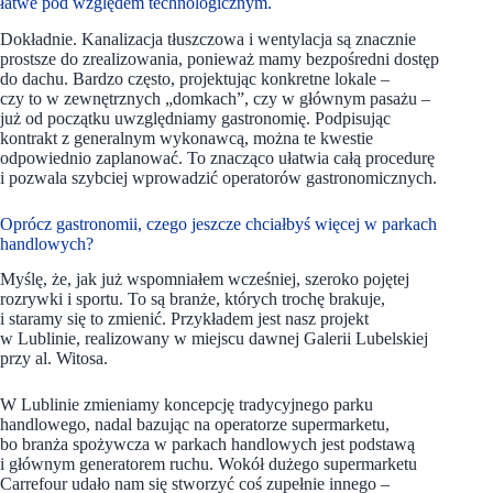
łatwe pod względem technologicznym.
Dokładnie. Kanalizacja tłuszczowa i wentylacja są znacznie
prostsze do zrealizowania, ponieważ mamy bezpośredni dostęp
do dachu. Bardzo często, projektując konkretne lokale –
czy to w zewnętrznych „domkach”, czy w głównym pasażu –
już od początku uwzględniamy gastronomię. Podpisując
kontrakt z generalnym wykonawcą, można te kwestie
odpowiednio zaplanować. To znacząco ułatwia całą procedurę
i pozwala szybciej wprowadzić operatorów gastronomicznych.
Oprócz gastronomii, czego jeszcze chciałbyś więcej w parkach
handlowych?
Myślę, że, jak już wspomniałem wcześniej, szeroko pojętej
rozrywki i sportu. To są branże, których trochę brakuje,
i staramy się to zmienić. Przykładem jest nasz projekt
w Lublinie, realizowany w miejscu dawnej Galerii Lubelskiej
przy al. Witosa.
W Lublinie zmieniamy koncepcję tradycyjnego parku
handlowego, nadal bazując na operatorze supermarketu,
bo branża spożywcza w parkach handlowych jest podstawą
i głównym generatorem ruchu. Wokół dużego supermarketu
Carrefour udało nam się stworzyć coś zupełnie innego –