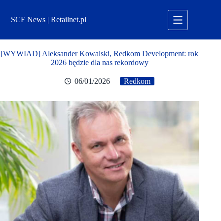
Przejdź
do
SCF News | Retailnet.pl
treści
[WYWIAD] Aleksander Kowalski, Redkom Development: rok
2026 będzie dla nas rekordowy
06/01/2026
Redkom