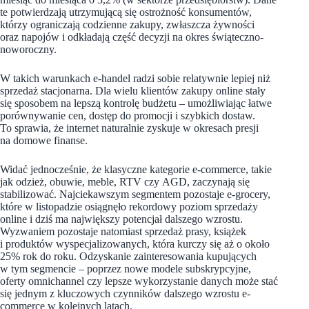
te potwierdzają utrzymującą się ostrożność konsumentów,
którzy ograniczają codzienne zakupy, zwłaszcza żywności
oraz napojów i odkładają część decyzji na okres świąteczno-
noworoczny.
W takich warunkach e-handel radzi sobie relatywnie lepiej niż
sprzedaż stacjonarna. Dla wielu klientów zakupy online stały
się sposobem na lepszą kontrolę budżetu – umożliwiając łatwe
porównywanie cen, dostęp do promocji i szybkich dostaw.
To sprawia, że internet naturalnie zyskuje w okresach presji
na domowe finanse.
Widać jednocześnie, że klasyczne kategorie e-commerce, takie
jak odzież, obuwie, meble, RTV czy AGD, zaczynają się
stabilizować. Najciekawszym segmentem pozostaje e-grocery,
które w listopadzie osiągnęło rekordowy poziom sprzedaży
online i dziś ma największy potencjał dalszego wzrostu.
Wyzwaniem pozostaje natomiast sprzedaż prasy, książek
i produktów wyspecjalizowanych, która kurczy się aż o około
25% rok do roku. Odzyskanie zainteresowania kupujących
w tym segmencie – poprzez nowe modele subskrypcyjne,
oferty omnichannel czy lepsze wykorzystanie danych może stać
się jednym z kluczowych czynników dalszego wzrostu e-
commerce w kolejnych latach.