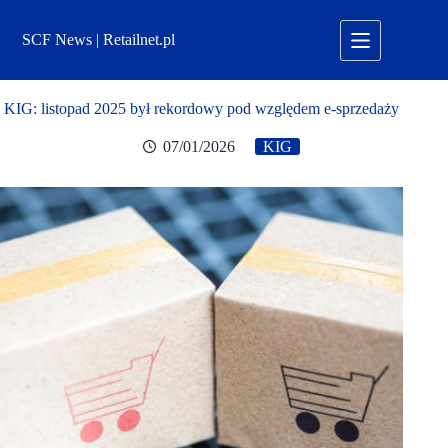
Przejdź
do
SCF News | Retailnet.pl
treści
KIG: listopad 2025 był rekordowy pod względem e-sprzedaży
07/01/2026
KIG