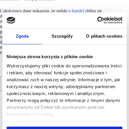
Całościowo dane pokazują, że polski
e-handel
zbliża się
do etapu dojrzałości. Dalsze wzrosty będą w coraz większym
stopniu zależeć od innowacji: rozwoju e-grocery na wzór
najlepszych praktyk w krajach Europy Zachodniej, lepszej
personalizacji oferty, wykorzystania rewolucji AI, wzmocnienia
Zgoda
Szczegóły
O plikach cookies
omnichannel oraz budowania zaufania konsumentów
do zakupów cyfrowych. To te obszary mogą przesądzić
o kolejnej fazie rozwoju e-commerce w Polsce” – szacuje
ekspertka Cross-border.pl, Małgorzaty Dadun.
Niniejsza strona korzysta z plików cookie
Wykorzystujemy pliki cookie do spersonalizowania treści
i reklam, aby oferować funkcje społecznościowe i
analizować ruch w naszej witrynie. Informacje o tym, jak
korzystasz z naszej witryny, udostępniamy partnerom
społecznościowym, reklamowym i analitycznym.
Partnerzy mogą połączyć te informacje z innymi danymi
otrzymanymi od Ciebie lub uzyskanymi podczas
korzystania z ich usług.
R E K L A M A