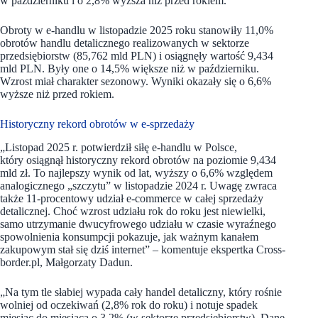
w październiku i o 2,8% wyższa niż przed rokiem.
Obroty w e-handlu w listopadzie 2025 roku stanowiły 11,0%
obrotów handlu detalicznego realizowanych w sektorze
przedsiębiorstw (85,762 mld PLN) i osiągnęły wartość 9,434
mld PLN. Były one o 14,5% większe niż w październiku.
Wzrost miał charakter sezonowy. Wyniki okazały się o 6,6%
wyższe niż przed rokiem.
Historyczny rekord obrotów w e-sprzedaży
„Listopad 2025 r. potwierdził siłę e-handlu w Polsce,
który osiągnął historyczny rekord obrotów na poziomie 9,434
mld zł. To najlepszy wynik od lat, wyższy o 6,6% względem
analogicznego „szczytu” w listopadzie 2024 r. Uwagę zwraca
także 11-procentowy udział e-commerce w całej sprzedaży
detalicznej. Choć wzrost udziału rok do roku jest niewielki,
samo utrzymanie dwucyfrowego udziału w czasie wyraźnego
spowolnienia konsumpcji pokazuje, jak ważnym kanałem
zakupowym stał się dziś internet” – komentuje ekspertka Cross-
border.pl, Małgorzaty Dadun.
„Na tym tle słabiej wypada cały handel detaliczny, który rośnie
wolniej od oczekiwań (2,8% rok do roku) i notuje spadek
miesiąc do miesiąca o 3,2% (w sektorze przedsiębiorstw). Dane