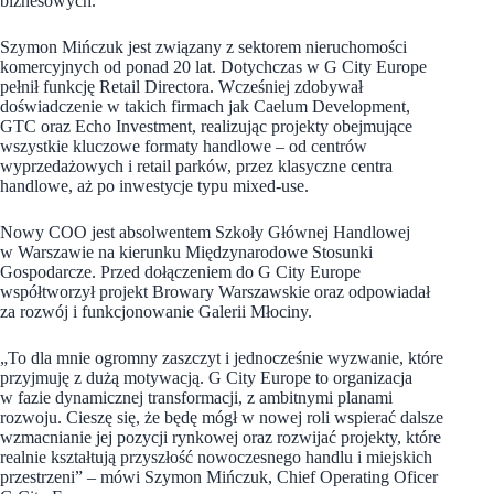
biznesowych.
Szymon Mińczuk jest związany z sektorem nieruchomości
komercyjnych od ponad 20 lat. Dotychczas w G City Europe
pełnił funkcję Retail Directora. Wcześniej zdobywał
doświadczenie w takich firmach jak Caelum Development,
GTC oraz Echo Investment, realizując projekty obejmujące
wszystkie kluczowe formaty handlowe – od centrów
wyprzedażowych i retail parków, przez klasyczne centra
handlowe, aż po inwestycje typu mixed-use.
Nowy COO jest absolwentem Szkoły Głównej Handlowej
w Warszawie na kierunku Międzynarodowe Stosunki
Gospodarcze. Przed dołączeniem do G City Europe
współtworzył projekt Browary Warszawskie oraz odpowiadał
za rozwój i funkcjonowanie Galerii Młociny.
„To dla mnie ogromny zaszczyt i jednocześnie wyzwanie, które
przyjmuję z dużą motywacją. G City Europe to organizacja
w fazie dynamicznej transformacji, z ambitnymi planami
rozwoju. Cieszę się, że będę mógł w nowej roli wspierać dalsze
wzmacnianie jej pozycji rynkowej oraz rozwijać projekty, które
realnie kształtują przyszłość nowoczesnego handlu i miejskich
przestrzeni” – mówi Szymon Mińczuk, Chief Operating Oficer