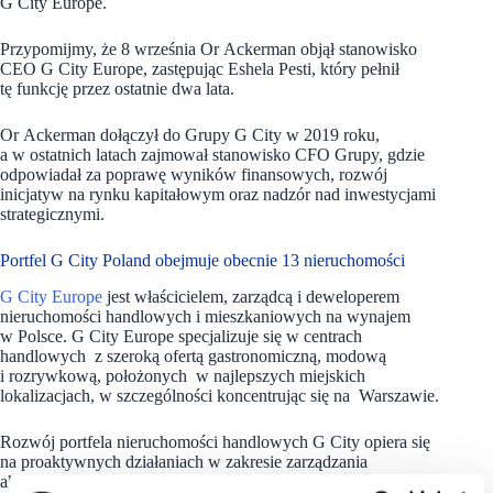
G City Europe.
Przypomijmy, że 8 września Or Ackerman objął stanowisko
CEO G City Europe, zastępując Eshela Pesti, który pełnił
tę funkcję przez ostatnie dwa lata.
Or Ackerman dołączył do Grupy G City w 2019 roku,
a w ostatnich latach zajmował stanowisko CFO Grupy, gdzie
odpowiadał za poprawę wyników finansowych, rozwój
inicjatyw na rynku kapitałowym oraz nadzór nad inwestycjami
strategicznymi.
Portfel G City Poland obejmuje obecnie 13 nieruchomości
G City Europe
jest właścicielem, zarządcą i deweloperem
nieruchomości handlowych i mieszkaniowych na wynajem
w Polsce. G City Europe specjalizuje się w centrach
handlowych z szeroką ofertą gastronomiczną, modową
i rozrywkową, położonych w najlepszych miejskich
lokalizacjach, w szczególności koncentrując się na Warszawie.
Rozwój portfela nieruchomości handlowych G City opiera się
na proaktywnych działaniach w zakresie zarządzania
aktywami. Portfel
G City Poland
obejmuje obecnie 13