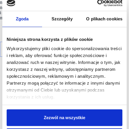
nieruchomości, w tym trzy nieruchomości mieszkaniowe
na wynajem, o łącznej wartości rynkowej około 1,9 mld euro
i całkowitej powierzchni najmu brutto (GLA) około 360 000
mkw.
Zgoda
Szczegóły
O plikach cookies
Niniejsza strona korzysta z plików cookie
Wykorzystujemy pliki cookie do spersonalizowania treści
i reklam, aby oferować funkcje społecznościowe i
analizować ruch w naszej witrynie. Informacje o tym, jak
korzystasz z naszej witryny, udostępniamy partnerom
społecznościowym, reklamowym i analitycznym.
Partnerzy mogą połączyć te informacje z innymi danymi
otrzymanymi od Ciebie lub uzyskanymi podczas
R E K L A M A
korzystania z ich usług.
Zezwól na wszystkie