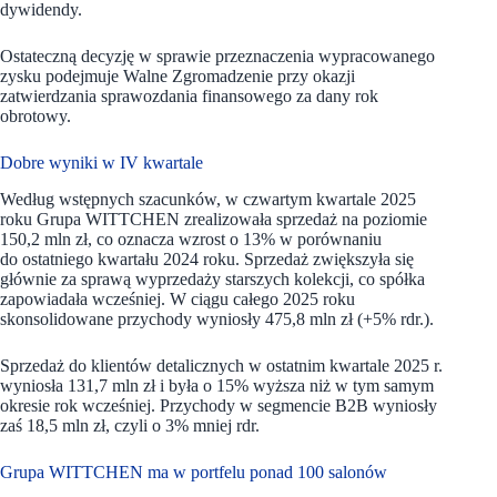
dywidendy.
Ostateczną decyzję w sprawie przeznaczenia wypracowanego
zysku podejmuje Walne Zgromadzenie przy okazji
zatwierdzania sprawozdania finansowego za dany rok
obrotowy.
Dobre wyniki w IV kwartale
Według wstępnych szacunków, w czwartym kwartale 2025
roku Grupa WITTCHEN zrealizowała sprzedaż na poziomie
150,2 mln zł, co oznacza wzrost o 13% w porównaniu
do ostatniego kwartału 2024 roku. Sprzedaż zwiększyła się
głównie za sprawą wyprzedaży starszych kolekcji, co spółka
zapowiadała wcześniej. W ciągu całego 2025 roku
skonsolidowane przychody wyniosły 475,8 mln zł (+5% rdr.).
Sprzedaż do klientów detalicznych w ostatnim kwartale 2025 r.
wyniosła 131,7 mln zł i była o 15% wyższa niż w tym samym
okresie rok wcześniej. Przychody w segmencie B2B wyniosły
zaś 18,5 mln zł, czyli o 3% mniej rdr.
Grupa WITTCHEN ma w portfelu ponad 100 salonów