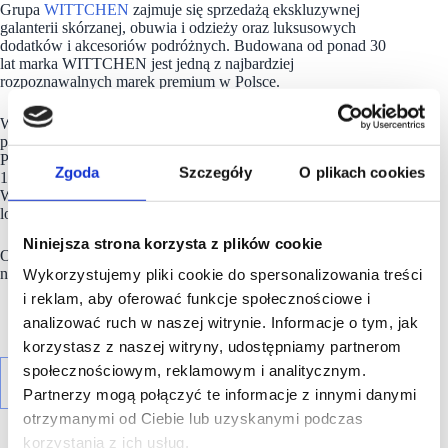
Grupa
WITTCHEN
zajmuje się sprzedażą ekskluzywnej
galanterii skórzanej, obuwia i odzieży oraz luksusowych
dodatków i akcesoriów podróżnych. Budowana od ponad 30
lat marka WITTCHEN jest jedną z najbardziej
rozpoznawalnych marek premium w Polsce.
Wg stanu na koniec 2025 roku, Grupa WITTCHEN
prowadziła sprzedaż poprzez 8 własnych e-sklepów (wliczając
Polskę), 43 platform marketplace w 23 krajach oraz sieć ponad
Zgoda
Szczegóły
O plikach cookies
100 salonów stacjonarnych funkcjonujących pod markami
WITTCHEN i WITTCHEN Travel. Posiada własne centrum
logistyczne w podwarszawskich Palmirach.
Niniejsza strona korzysta z plików cookie
Od 2015 roku spółka
WITTCHEN S.A.
jest notowana
na Giełdzie Papierów Wartościowych w Warszawie.
Wykorzystujemy pliki cookie do spersonalizowania treści
i reklam, aby oferować funkcje społecznościowe i
analizować ruch w naszej witrynie. Informacje o tym, jak
korzystasz z naszej witryny, udostępniamy partnerom
społecznościowym, reklamowym i analitycznym.
Partnerzy mogą połączyć te informacje z innymi danymi
otrzymanymi od Ciebie lub uzyskanymi podczas
korzystania z ich usług.