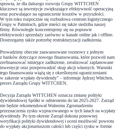
sprawia, że dla dalszego rozwoju Grupy WITTCHEN
kluczowe są inwestycje zwiększające efektywność operacyjną
oraz pozwalające na ograniczenie kosztów w przyszłości.
W tym roku rozpocznie się rozbudowa centrum logistycznego
Grupy w Palmirach, gdzie mieści się także siedziba naszej
firmy. Równolegle koncentrujemy się na poprawie
efektywności sprzedaży zarówno w kanale online jak i offline.
Dostrzegamy także potrzebę restrukturyzacji zadłużenia.
Prowadzimy obecnie zaawansowane rozmowy z jednym
z banków dotyczące nowego finansowania, które pozwoli nam
zrefinansować istniejące zadłużenie, zrealizować zaplanowane
inwestycje oraz przeprowadzić skup akcji własnych. Warunki
tego finansowania wiążą się z określonymi ograniczeniami
w zakresie wypłaty dywidendy” – informuje Jędrzej Wittchen,
prezes Zarządu Grupy WITTCHEN.
Decyzja Zarządu WITTCHEN oznacza zmianę polityki
dywidendowej Spółki w odniesieniu do lat 2025-2027. Zarząd
nie będzie rekomendował Walnemu Zgromadzeniu
przeznaczenia zysku wypracowanego w tych latach na wypłaty
dywidendy. Po tym okresie Zarząd dokona ponownej
weryfikacji polityki dywidendowej i oceni możliwość powrotu
do wypłaty akcjonariuszom całości lub części zysku w formie