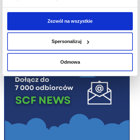
Zezwól na wszystkie
R E K L A M A
Spersonalizuj
Odmowa