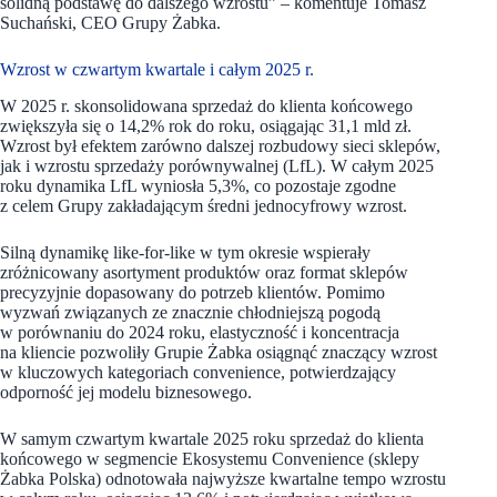
solidną podstawę do dalszego wzrostu” – komentuje Tomasz
Suchański, CEO Grupy Żabka.
Wzrost w czwartym kwartale i całym 2025 r.
W 2025 r. skonsolidowana sprzedaż do klienta końcowego
zwiększyła się o 14,2% rok do roku, osiągając 31,1 mld zł.
Wzrost był efektem zarówno dalszej rozbudowy sieci sklepów,
jak i wzrostu sprzedaży porównywalnej (LfL). W całym 2025
roku dynamika LfL wyniosła 5,3%, co pozostaje zgodne
z celem Grupy zakładającym średni jednocyfrowy wzrost.
Silną dynamikę like-for-like w tym okresie wspierały
zróżnicowany asortyment produktów oraz format sklepów
precyzyjnie dopasowany do potrzeb klientów. Pomimo
wyzwań związanych ze znacznie chłodniejszą pogodą
w porównaniu do 2024 roku, elastyczność i koncentracja
na kliencie pozwoliły Grupie Żabka osiągnąć znaczący wzrost
w kluczowych kategoriach convenience, potwierdzający
odporność jej modelu biznesowego.
W samym czwartym kwartale 2025 roku sprzedaż do klienta
końcowego w segmencie Ekosystemu Convenience (sklepy
Żabka Polska) odnotowała najwyższe kwartalne tempo wzrostu