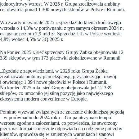
jednocyfrowy wzrost. W 2025 r. Grupa zrealizowała ambitny
cel otwarcia ponad 1 300 nowych sklepów w Polsce i Rumunii.
W czwartym kwartale 2025 r. sprzedaż do klienta końcowego
wzrosła o 14,3% w porównaniu z tym samym okresem 2024 r.,
osiągając poziom 7,9 mld zł. Sprzedaż LfL w Polsce wyniosła
4,8% wobec 4,5% w 3Q 2025 r.
Na koniec 2025 r. sieć sprzedaży Grupy Żabka obejmowała 12
339 sklepów, w tym 173 placówki zlokalizowane w Rumunii.
„Zgodnie z zapowiedziami, w 2025 roku Grupa Żabka
zrealizowała ambitny plan ekspansji, przyspieszając rozwój
i otwierając 1 394 nowe placówki w Polsce i Rumunii.
Na koniec 2025 roku sieć Grupy obejmowała już 12 339
sklepów, co umocniło jej silną pozycję jako największego
ekosystemu modern convenience w Europie.
Pomimo wyzwań związanych ze znacznie chłodniejszą pogodą
– w porównaniu do 2024 roku – Grupa utrzymała tempo
wzrostu zgodne z założeniami, co potwierdza, że stworzony
przez nas format skutecznie odpowiada na codzienne potrzeby
klientów, sprawdza się w zmiennych warunkach i stanowi