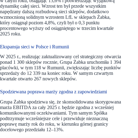
w całym roku, osiągając 13,6% i potwierdzając wyjątkową
dynamikę całej sieci. Wzrost ten był przede wszystkim
napędzany dalszą rozbudową sieci sklepów, dodatkowo
wzmocnioną solidnym wzrostem LfL w sklepach Żabka,
który osiągnął poziom 4,8%, czyli był o 0,3 punktu
procentowego wyższy od osiągniętego w trzecim kwartale
2025 roku.
Ekspansja sieci w Polsce i Rumunii
W 2025 r., realizując zaktualizowany cel strategiczny otwarcia
ponad 1 300 sklepów rocznie, Grupa Żabka uruchomiła 1 394
placówki, w tym 118 w Rumunii, zwiększając liczbę punktów
sprzedaży do 12 339 na koniec roku. W samym czwartym
kwartale otwarto 267 nowych sklepów.
Spodziewana poprawa marży zgodna z zapowiedziami
Grupa Żabka spodziewa się, że skonsolidowana skorygowana
marża EBITDA za cały 2025 r. będzie zgodna z wcześniej
komunikowanymi oczekiwaniami. Tym samym Spółka
podtrzymuje wcześniejsze cele i przewiduje nieznaczną
poprawę marży rok do roku, w kierunku górnej granicy
docelowego przedziału 12–13%.