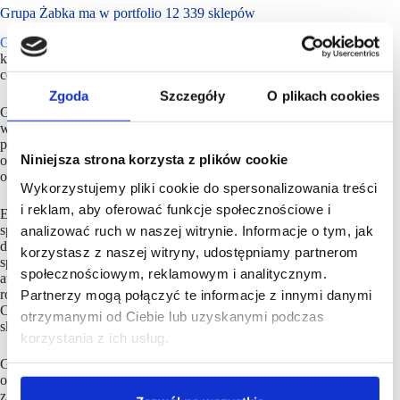
Grupa Żabka ma w portfolio 12 339 sklepów
Grupa Żabka
to kompleksowy ekosystem convenience,
którego misją jest tworzenie wartości poprzez upraszczanie
codziennego życia klientów.
Zgoda
Szczegóły
O plikach cookies
Grupa obsługuje rosnącą liczbę konsumentów szukających
wygodnych rozwiązań, promując przy tym odpowiedzialne
podejście wobec klientów, franczyzobiorców, dostawców
Niniejsza strona korzysta z plików cookie
oraz szeroko pojętego środowiska, w tym dbałość
o zrównoważone korzystanie z produktów i opakowań.
Wykorzystujemy pliki cookie do spersonalizowania treści
i reklam, aby oferować funkcje społecznościowe i
Ekosystem
Grupy Żabka
obejmuje wiodącą w Polsce sieć
sprzedaży detalicznej w formacie modern convenience
analizować ruch w naszej witrynie. Informacje o tym, jak
działającą pod marką Żabka oraz działającą w Rumunii sieć
korzystasz z naszej witryny, udostępniamy partnerom
spod marką Froo. Uzupełnia je sieć bezobsługowych sklepów
społecznościowym, reklamowym i analitycznym.
autonomicznych pod szyldem Żabka Nano, umożliwiających
robienie zakupów przez całą dobę w dowolny dzień tygodnia.
Partnerzy mogą połączyć te informacje z innymi danymi
Cała sieć na koniec grudnia 2025 r. obejmowała 12 339
otrzymanymi od Ciebie lub uzyskanymi podczas
sklepów.
korzystania z ich usług.
Grupa dysponuje również zaawansowaną, stale rozwijaną
ofertą cyfrową. Należąca do niej marka Maczfit, powstała
z myślą o osobach szukających zdrowej i jednocześnie