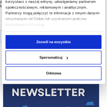
korzystasz z naszej witryny, udostępniamy partnerom
przychodów spółka chce przełożyć również na wzrost zysku,
którym
społecznościowym, reklamowym i analitycznym.
Partnerzy mogą połączyć te informacje z innymi danymi
otrzymanymi od Ciebie lub uzyskanymi podczas
korzystania z ich usług.
Zezwól na wszystkie
Spersonalizuj
R E K L A M A
Odmowa