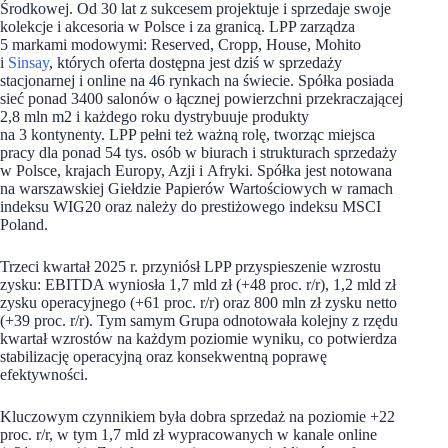
Środkowej. Od 30 lat z sukcesem projektuje i sprzedaje swoje
kolekcje i akcesoria w Polsce i za granicą. LPP zarządza
5 markami modowymi: Reserved, Cropp, House, Mohito
i
Sinsay
, których oferta dostępna jest dziś w sprzedaży
stacjonarnej i online na 46 rynkach na świecie. Spółka posiada
sieć ponad 3400 salonów o łącznej powierzchni przekraczającej
2,8 mln m2 i każdego roku dystrybuuje produkty
na 3 kontynenty. LPP pełni też ważną rolę, tworząc miejsca
pracy dla ponad 54 tys. osób w biurach i strukturach sprzedaży
w Polsce, krajach Europy, Azji i Afryki. Spółka jest notowana
na warszawskiej Giełdzie Papierów Wartościowych w ramach
indeksu WIG20 oraz należy do prestiżowego indeksu MSCI
Poland.
Trzeci kwartał 2025 r. przyniósł LPP przyspieszenie wzrostu
zysku: EBITDA wyniosła 1,7 mld zł (+48 proc. r/r), 1,2 mld zł
zysku operacyjnego (+61 proc. r/r) oraz 800 mln zł zysku netto
(+39 proc. r/r). Tym samym Grupa odnotowała kolejny z rzędu
kwartał wzrostów na każdym poziomie wyniku, co potwierdza
stabilizację operacyjną oraz konsekwentną poprawę
efektywności.
Kluczowym czynnikiem była dobra sprzedaż na poziomie +22
proc. r/r, w tym 1,7 mld zł wypracowanych w kanale online