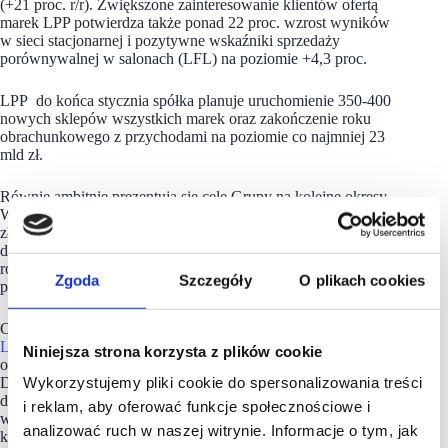
(+21 proc. r/r). Zwiększone zainteresowanie klientów ofertą
marek LPP potwierdza także ponad 22 proc. wzrost wyników
w sieci stacjonarnej i pozytywne wskaźniki sprzedaży
porównywalnej w salonach (LFL) na poziomie +4,3 proc.
LPP do końca stycznia spółka planuje uruchomienie 350-400
nowych sklepów wszystkich marek oraz zakończenie roku
obrachunkowego z przychodami na poziomie co najmniej 23
mld zł.
Równie ambitnie prezentują się cele Grupy na kolejne okresy.
W 2026 r. LPP zakłada przychody na poziomie ok. 28-29 mld
zł oraz 2,6 mld zł nakładów inwestycyjnych, przy utrzymaniu
dotychczasowych poziomów rentowności. Założenia obejmują
również stabilizację marży brutto oraz kosztów w kierunku
Zgoda
Szczegóły
O plikach cookies
poziomów wskazanych na 2025 r.
Cele te wpisują się w długofalowy plan rozwoju Grupy
LPP
, ukierunkowany na wzmacnianie skali działalności
Niniejsza strona korzysta z plików cookie
oraz stabilności finansowej w perspektywie kolejnych lat.
Wykorzystujemy pliki cookie do spersonalizowania treści
Do końca 2027 r. spółka zamierza zwiększyć przychody
do poziomu ok. 33-34 mld zł, przy utrzymaniu marży brutto
i reklam, aby oferować funkcje społecznościowe i
w przedziale 53,5-54% oraz zachowaniu dalszej dyscypliny
analizować ruch w naszej witrynie. Informacje o tym, jak
kosztowej. Plany te oznaczają, że ok. 20 proc. roczny wzrost