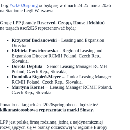
Targi
#scf2026spring
odbędą się w dniach 24-25 marca 2026
na Stadionie Legii Warszawa.
Grupę LPP (brandy
Reserved, Cropp, House i Mohito
)
na targach #scf2026 reprezentować będą:
Krzysztof Bocianowski
– Leasing and Expansion
Director
Elżbieta Powichrowska
– Regional Leasing and
Expansion Director RCMH Poland, Czech Rep.,
Slovakia,
Dorota Deptuła
– Senior Leasing Manager RCMH
Poland, Czech Rep., Slovakia,
Dominika Stępień-Meyer
– Junior Leasing Manager
RCMH Poland, Czech Rep., Slovakia,
Martyna Kornet
– Leasing Manager RCMH Poland,
Czech Rep., Slovakia.
Ponadto na targach #scf2026spring obecna będzie też
kilkunastoosobowa reprezentacja marki Sinsay.
LPP jest polską firmą rodzinną, jedną z najdynamiczniej
rozwijających się w branży odzieżowej w regionie Europy