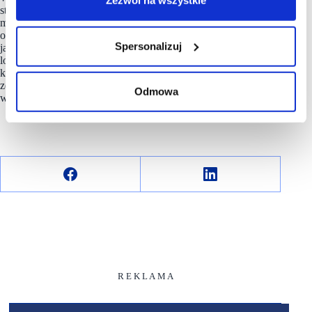
Zezwól na wszystkie
strategii
Grupy Muszkieterów
w Polsce, opartej na partnerskim
modelu współpracy, jasnym podziale odpowiedzialności
oraz wykorzystaniu doświadczenia zarówno zespołów centrali,
Spersonalizuj
jak i przedsiębiorców prowadzących sklepy Intermarché
lokalnie. Początek 2026 roku Grupa Muszkieterów otwiera
kontynuując rozwój struktur organizacyjnych, z wzmocnionym
zespołem menedżerskim i jasno określonymi priorytetami
Odmowa
w obszarze rozwoju na kolejne lata.
R E K L A M A