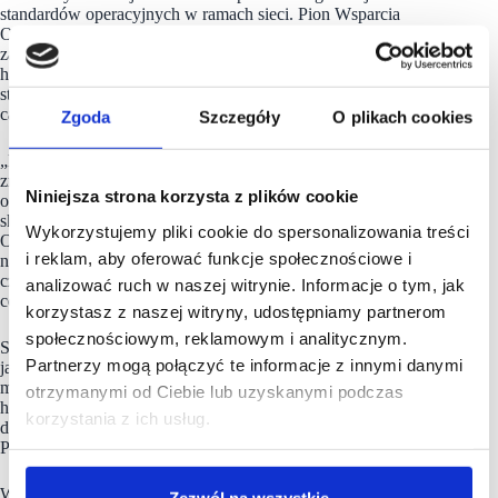
standardów operacyjnych w ramach sieci. Pion Wsparcia
Operacyjnego skupi się natomiast na budowaniu i wzmacnianiu
zaplecza dla działań realizowanych w placówkach
handlowych, w szczególności na rozwoju narzędzi, procesów,
standardów oraz koordynacji projektów strategicznych w skali
całej organizacji.
Zgoda
Szczegóły
O plikach cookies
„Reorganizacja struktur centralnych oraz towarzyszące jej
zmiany kadrowe, mają jeden zasadniczy cel – stworzyć
Niniejsza strona korzysta z plików cookie
organizację jeszcze lepiej dopasowaną do realnych potrzeb
sklepów, szybszą w działaniu i bardziej efektywną operacyjnie.
Wykorzystujemy pliki cookie do spersonalizowania treści
Obecna skala działalności, jak i dążenie do sprawnej realizacji
i reklam, aby oferować funkcje społecznościowe i
naszych planów, wymagają jasno zdefiniowanych ról,
czytelnych struktur i wzmocnionych kompetencji po stronie
analizować ruch w naszej witrynie. Informacje o tym, jak
centrali.
korzystasz z naszej witryny, udostępniamy partnerom
społecznościowym, reklamowym i analitycznym.
Stawiamy zarówno na doświadczenie nowych menedżerów,
Partnerzy mogą połączyć te informacje z innymi danymi
jak i na rozwój kompetencji wewnętrznych. W ten sposób
możemy wzmacniać konkurencyjność sieci w długim
otrzymanymi od Ciebie lub uzyskanymi podczas
horyzoncie czasowym i konsekwentnie budować wartość
korzystania z ich usług.
dodaną dla lokalnych partnerów Intermarché” – podsumowuje
Paweł Wardziński, Dyrektor Generalny
Intermarché
.
Wdrożone zmiany są elementem konsekwentnie realizowanej