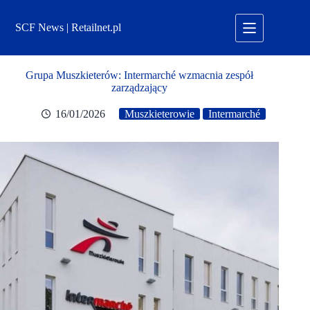
Przejdź
do
SCF News | Retailnet.pl
treści
Grupa Muszkieterów: Intermarché wzmacnia zespół
zarządzający
16/01/2026
Muszkieterowie
Intermarché