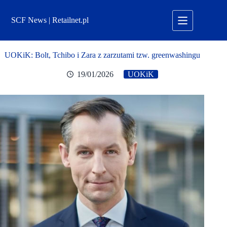
Przejdź
do
SCF News | Retailnet.pl
treści
UOKiK: Bolt, Tchibo i Zara z zarzutami tzw. greenwashingu
19/01/2026
UOKiK