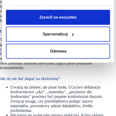
to 100 proc. może opierać się w dużej mierze na certyfikatach
(EAC), które kompensują zużytą energię,
a nie na bezpośrednim zakupie energii z OZE. Jeśli to nie jest
jasno i prosto wyjaśnione, przekaz może wprowadzać
Zezwól na wszystkie
konsumentów w błąd.
Ekościema pod lupą
Spersonalizuj
To kolejne działania
Urzędu
dotyczące podejrzeń
greenwashingu, potocznie zwanego ekościemą. W ostatnim
czasie Prezes
UOKiK
postawił
zarzuty
m.in. Allegro, DHL,
Odmowa
DPD i InPost w sprawach, w których „eko” miało opierać się
na niepełnych danych, dotyczyć tylko fragmentu działalności
albo zawierać warunki niewystarczająco jasno pokazane
konsumentom.
Jak się nie dać złapać na ekościemę?
Uważaj na zielone, ale puste hasła. Uczciwe deklaracje
środowiskowe „eko”, „naturalny”, „przyjazny dla
środowiska” powinny być poparte konkretnymi danymi.
Zwracaj uwagę, czy przedsiębiorca podaje: nazwy
materiałów, procentowy udział składników, źródło
pochodzenia.
Nie kieruj się wyłącznie oprawą graficzną. Kolor zielony,