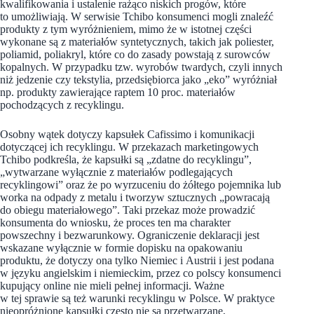
kwalifikowania i ustalenie rażąco niskich progów, które
to umożliwiają. W serwisie Tchibo konsumenci mogli znaleźć
produkty z tym wyróżnieniem, mimo że w istotnej części
wykonane są z materiałów syntetycznych, takich jak poliester,
poliamid, poliakryl, które co do zasady powstają z surowców
kopalnych. W przypadku tzw. wyrobów twardych, czyli innych
niż jedzenie czy tekstylia, przedsiębiorca jako „eko” wyróżniał
np. produkty zawierające raptem 10 proc. materiałów
pochodzących z recyklingu.
Osobny wątek dotyczy kapsułek Cafissimo i komunikacji
dotyczącej ich recyklingu. W przekazach marketingowych
Tchibo podkreśla, że kapsułki są „zdatne do recyklingu”,
„wytwarzane wyłącznie z materiałów podlegających
recyklingowi” oraz że po wyrzuceniu do żółtego pojemnika lub
worka na odpady z metalu i tworzyw sztucznych „powracają
do obiegu materiałowego”. Taki przekaz może prowadzić
konsumenta do wniosku, że proces ten ma charakter
powszechny i bezwarunkowy. Ograniczenie deklaracji jest
wskazane wyłącznie w formie dopisku na opakowaniu
produktu, że dotyczy ona tylko Niemiec i Austrii i jest podana
w języku angielskim i niemieckim, przez co polscy konsumenci
kupujący online nie mieli pełnej informacji. Ważne
w tej sprawie są też warunki recyklingu w Polsce. W praktyce
nieopróżnione kapsułki często nie są przetwarzane,