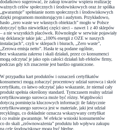
dodatkowo sugerować, że zakup towarów wspiera realizację
ważnych celów społecznych i środowiskowych oraz że spółka
„gwarantuje” spełnianie norm społecznych i środowiskowych
dzięki programom monitorującym i audytom. Przykładowo,
hasło „zero waste we własnych obiektach” mogło w Polsce
dotyczyć tylko niewielkiej części sieci – nawet 1 z 40 sklepów
– a nie wszystkich placówek. Równolegle w serwisie pojawiały
się deklaracje takie jak: „100% energii z OZE w naszych
instalacjach”, czyli w sklepach i biurach, „Zero waste”,
„Zerowa emisja netto”. Hasła te są podane ogólnie,
bez wskazania zakresu i skali działań, przez co konsumenci
mogą odczytać je jako opis całości działań lub efektów firmy,
podczas gdy ich znaczenie jest bardzo ograniczone.
W przypadku kart produktów i oznaczeń certyfikatów
konsumenci mogą zobaczyć procentowy udział surowca i skrót
certyfikatu, co łatwo odczytać jako wskazanie, że niemal cały
produkt spełnia określony standard. Tymczasem realny udział
certyfikowanego surowca może być różny. Wątpliwości
dotyczą pominięcia kluczowych informacji: ile faktycznie
certyfikowanego surowca jest w materiale, jaki jest udział
recyklingu, co dokładnie oznacza wskazywany certyfikat
i co realnie gwarantuje. W efekcie wnioski konsumentów
co do skali „zrównoważenia” produktu lub wpływu zakupu
na cele środowiskowe mogą być błędne.