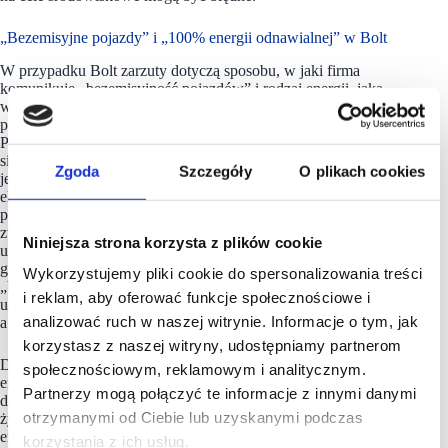
„Bezemisyjne pojazdy” i „100% energii odnawialnej” w Bolt
W przypadku Bolt zarzuty dotyczą sposobu, w jaki firma
komunikuje „bezemisyjność pojazdów” i rodzaj energii, jaką
wykorzystuje w oferowanych przez siebie usługach, takich jak
przejazdy, dostawy jedzenia, wynajem aut czy mikromobilność.
Problem zaczyna się, gdy hasło sugeruje standard, który odnosi
się tylko do pewnego aspektu prowadzonej działalności lub
Zgoda
Szczegóły
O plikach cookies
jednego z etapów w całym cyklu życia pojazdów
elektrycznych. Komunikaty o „bezemisyjności/zeroemisyjności
pojazdów” – np. w ramach „Projektu zero” przy zapowiedziach
zwiększania liczby pojazdów zeroemisyjnych – mogą budować
Niniejsza strona korzysta z plików cookie
u konsumenta poczucie, że usługi grupy Bolt są realizowane
głównie pojazdami elektrycznymi, albo że liczba
Wykorzystujemy pliki cookie do spersonalizowania treści
„bezemisyjnych przejazdów” jest dominująca. Tymczasem
i reklam, aby oferować funkcje społecznościowe i
usługi są świadczone przede wszystkim autami spalinowymi,
analizować ruch w naszej witrynie. Informacje o tym, jak
a udział pojazdów elektrycznych jest bardzo ograniczony.
korzystasz z naszej witryny, udostępniamy partnerom
Dodatkowo „bezemisyjne” może być rozumiane jako zero
społecznościowym, reklamowym i analitycznym.
emisji w ogóle, jeśli brakuje dopowiedzenia, że określenie takie
Partnerzy mogą połączyć te informacje z innymi danymi
dotyczy co najwyżej etapu jazdy, nie zaś emisji w całym cyklu
otrzymanymi od Ciebie lub uzyskanymi podczas
życia pojazdu. Podobnie jest z hasłem „100 proc. odnawialnej
energii” dla biur, magazynów i stacji ładowania. W praktyce
korzystania z ich usług.