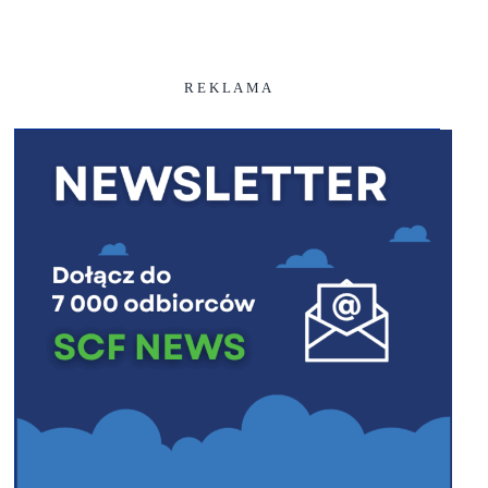
R E K L A M A