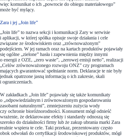
więc komunikat o ich „powrocie do obiegu materiałowego”
może być mylący.
Zara i jej „Join life”
„Join life” to nazwa sekcji i komunikacji Zary w serwisie
i aplikacji, w której spółka opisuje swoje działania i cele
związane ze środowiskiem oraz „zrównoważonym”
podejściem. W jej ramach oraz na kartach produktów pojawiały
się ogólne „zielone” hasła i zapewnienia między innymi
o energii z OZE, „zero waste”, „zerowej emisji netto”, realizacji
„Celów zrównoważonego rozwoju ONZ” czy programach
mających gwarantować spełnianie norm. Deklaracje te nie były
jednak opatrzone jasną informacją o ich zakresie, skali
i ograniczeniach.
W zakładkach „Join life” pojawiały się także komunikaty
o „odpowiedzialnym i zrównoważonym gospodarowaniu
zasobami naturalnymi”, zmniejszeniu zużycia wody
czy ochronie bioróżnorodności. Konsument mógł odnieść
wrażenie, że deklarowane efekty i standardy odnoszą się
szeroko do działalności firmy lub że zakup ubrania marki Zara
realnie wspiera te cele. Taki przekaz, prezentowany często
obok odwołań do certyfikacji środowiskowej produktów, mógł