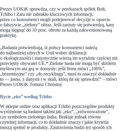
Prezes UOKiK sprawdza, czy w przekazach spółek Bolt,
Tchibo i Zara nie zabrakło kluczowych informacji,
przez co konsumenci mogli podejmować decyzje w oparciu
o fałszywie „zielony” obraz. Jeśli zarzuty się potwierdzą, kary
mogą sięgnąć do 10 proc. obrotu za każdą zakwestionowaną
praktykę.
„Badania potwierdzają, iż polscy konsumenci należą
do najbardziej ufnych w Unii wobec deklaracji
o ekologiczności i statystycznie wierzą im wyraźnie częściej niż
przeciętny obywatel UE.* Zielone hasła nie mogą być skrótem
myślowym ani grą w domysły: jeśli firma mówi „100%”,
„bezemisyjne” czy „do recyklingu”, musi to znaczyć dokładnie
to — jasno, z danymi i w skali, którą da się sprawdzić” – mówi
Prezes UOKiK Tomasz Chróstny.
Bycie „eko” według Tchibo
W sklepie online oraz aplikacji Tchibo poszczególne produkty
wyróżnione są hasłami takimi jak „eko”, „zrównoważone”,
czy symbolem zielonego listka. Brakuje jednak równie
czytelnej informacji, co to dokładnie znaczy i jakie kryteria
muszą spełnić te produkty. Zastrzeżenia budzi też sposób ich