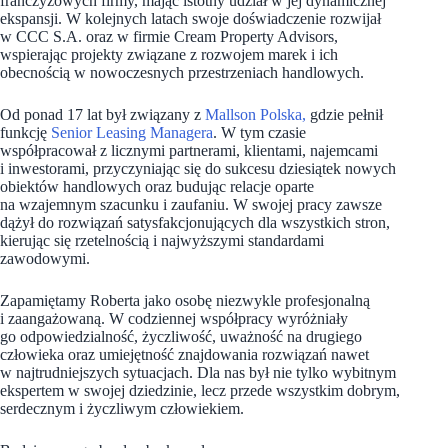
franczyzowych firmy, mając istotny udział w jej dynamicznej
ekspansji. W kolejnych latach swoje doświadczenie rozwijał
w CCC S.A. oraz w firmie Cream Property Advisors,
wspierając projekty związane z rozwojem marek i ich
obecnością w nowoczesnych przestrzeniach handlowych.
Od ponad 17 lat był związany z
Mallson Polska,
gdzie pełnił
funkcję
Senior Leasing Managera
. W tym czasie
współpracował z licznymi partnerami, klientami, najemcami
i inwestorami, przyczyniając się do sukcesu dziesiątek nowych
obiektów handlowych oraz budując relacje oparte
na wzajemnym szacunku i zaufaniu. W swojej pracy zawsze
dążył do rozwiązań satysfakcjonujących dla wszystkich stron,
kierując się rzetelnością i najwyższymi standardami
zawodowymi.
Zapamiętamy Roberta jako osobę niezwykle profesjonalną
i zaangażowaną. W codziennej współpracy wyróżniały
go odpowiedzialność, życzliwość, uważność na drugiego
człowieka oraz umiejętność znajdowania rozwiązań nawet
w najtrudniejszych sytuacjach. Dla nas był nie tylko wybitnym
ekspertem w swojej dziedzinie, lecz przede wszystkim dobrym,
serdecznym i życzliwym człowiekiem.