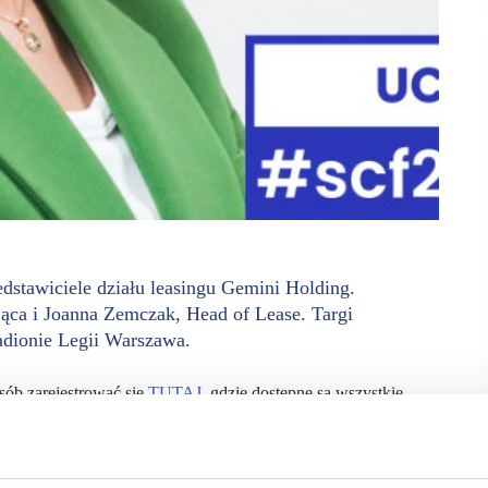
dstawiciele działu leasingu Gemini Holding.
ąca i Joanna Zemczak, Head of Lease. Targi
adionie Legii Warszawa.
sób zarejestrować się
TUTAJ
, gdzie dostępne są wszystkie