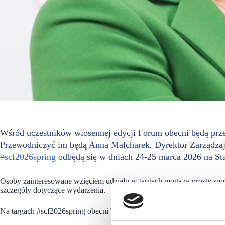
Wśród uczestników wiosennej edycji Forum obecni będą prze
Przewodniczyć im będą Anna Malcharek, Dyrektor Zarządzaj
#scf2026spring
odbędą się w dniach 24-25 marca 2026 na St
Osoby zainteresowane wzięciem udziału w targach mogą w prosty spo
szczegóły dotyczące wydarzenia.
Na targach #scf2026spring obecni będą: