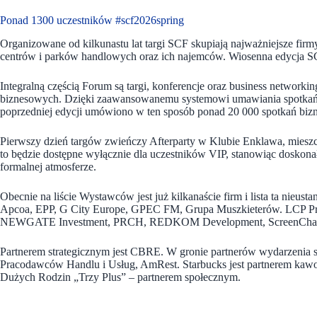
Ponad 1300 uczestników #scf2026spring
Organizowane od kilkunastu lat targi SCF skupiają najważniejsze fi
centrów i parków handlowych oraz ich najemców. Wiosenna edycja SC
Integralną częścią Forum są targi, konferencje oraz business network
biznesowych. Dzięki zaawansowanemu systemowi umawiania spotkań
poprzedniej edycji umówiono w ten sposób ponad 20 000 spotkań biz
Pierwszy dzień targów zwieńczy Afterparty w Klubie Enklawa, miesz
to będzie dostępne wyłącznie dla uczestników VIP, stanowiąc doskon
formalnej atmosferze.
Obecnie na liście Wystawców jest już kilkanaście firm i lista ta nie
Apcoa, EPP, G City Europe, GPEC FM, Grupa Muszkieterów. LCP Pro
NEWGATE Investment, PRCH, REDKOM Development, ScreenCha
Partnerem strategicznym jest CBRE. W gronie partnerów wydarzenia
Pracodawców Handlu i Usług, AmRest. Starbucks jest partnerem kawo
Dużych Rodzin „Trzy Plus” – partnerem społecznym.