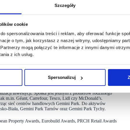
Szczegóły
 plików cookie
ła,
do spersonalizowania treści i reklam, aby oferować funkcje sp
ormacje o tym, jak korzystasz z naszej witryny, udostępniamy p
Partnerzy mogą połączyć te informacje z innymi danymi otrzym
entnie realizowanej strategii leasingowej. W 2025 roku
 obejmujące aż 40,5 tys. m² powierzchni.
nia z ich usług.
Spersonalizuj
Z
ma deweloperska, która od ponad 30 lat z sukcesem rozwija
lizacji inwestycji. Spółka jest jednym z pionierów rodzimego
ak m.in. Géant, Carrefour, Tesco, Lidl czy McDonald’s.
orząc sieć centrów handlowych Gemini Park. Do aktywów
elsko-Biała, Gemini Park Tarnów oraz Gemini Park Tychy.
ropean Property Awards, Eurobuild Awards, PRCH Retail Awards