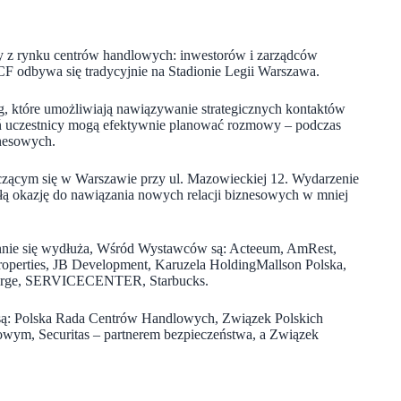
rmy z rynku centrów handlowych: inwestorów i zarządców
F odbywa się tradycyjnie na Stadionie Legii Warszawa.
ing, które umożliwiają nawiązywanie strategicznych kontaktów
 uczestnicy mogą efektywnie planować rozmowy – podczas
nesowych.
czącym się w Warszawie przy ul. Mazowieckiej 12. Wydarzenie
ałą okazję do nawiązania nowych relacji biznesowych w mniej
ustannie się wydłuża, Wśród Wystawców są: Acteeum, AmRest,
perties, JB Development, Karuzela HoldingMallson Polska,
rge, SERVICECENTER, Starbucks.
 są: Polska Rada Centrów Handlowych, Związek Polskich
wym, Securitas – partnerem bezpieczeństwa, a Związek