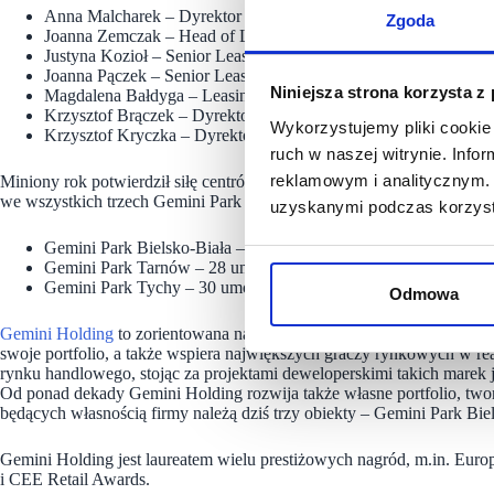
Anna Malcharek – Dyrektor Zarządzająca,
Zgoda
Joanna Zemczak – Head of Lease,
Justyna Kozioł – Senior Leasing Manager,
Joanna Pączek – Senior Leasing Manager,
Niniejsza strona korzysta z
Magdalena Bałdyga – Leasing Manager,
Krzysztof Brączek – Dyrektor Centrum Gemini Park Bielsko-Bia
Wykorzystujemy pliki cookie 
Krzysztof Kryczka – Dyrektor Centrum Gemini Park Tarnów.
ruch w naszej witrynie. Inf
reklamowym i analitycznym. 
Miniony rok potwierdził siłę centrów Gemini oraz skuteczność konsekw
we wszystkich trzech Gemini Park podpisano łącznie 93 umowy najmu,
uzyskanymi podczas korzysta
Gemini Park Bielsko-Biała – 33 umowy | ponad 11 tys. m²
Gemini Park Tarnów – 28 umów | niemal 16,5 tys. m²
Gemini Park Tychy – 30 umów | ponad 13 tys. m²
Odmowa
Gemini Holding
to zorientowana na nowoczesne inwestycje polska fir
swoje portfolio, a także wspiera największych graczy rynkowych w rea
rynku handlowego, stojąc za projektami deweloperskimi takich marek j
Od ponad dekady Gemini Holding rozwija także własne portfolio, tw
będących własnością firmy należą dziś trzy obiekty – Gemini Park Bi
Gemini Holding jest laureatem wielu prestiżowych nagród, m.in. Eu
i CEE Retail Awards.