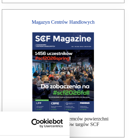
Magazyn Centrów Handlowych
Bezpłatna wysyłka dla najemców powierzchni
handlowej, uczestników targów SCF