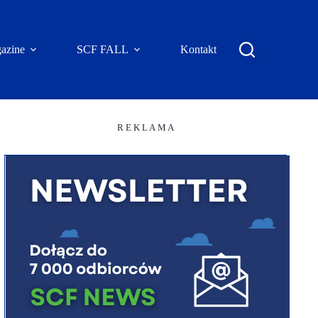
azine
SCF FALL
Kontakt
R E K L A M A