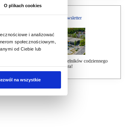
O plikach cookies
Bezpłatny Newsletter
ołecznościowe i analizować
artnerom społecznościowym,
anymi od Ciebie lub
Dołącz do ponad 7000 czytelników codziennego
newslettera!
ezwól na wszystkie