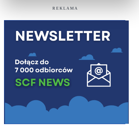
R E K L A M A