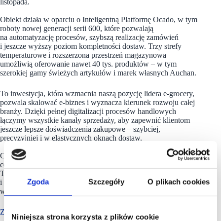
listopada.
Obiekt działa w oparciu o Inteligentną Platformę Ocado, w tym
roboty nowej generacji serii 600, które pozwalają
na automatyzację procesów, szybszą realizację zamówień
i jeszcze wyższy poziom kompletności dostaw. Trzy strefy
temperaturowe i rozszerzona przestrzeń magazynowa
umożliwią oferowanie nawet 40 tys. produktów – w tym
szerokiej gamy świeżych artykułów i marek własnych Auchan.
To inwestycja, która wzmacnia naszą pozycję lidera e-grocery,
pozwala skalować e-biznes i wyznacza kierunek rozwoju całej
branży. Dzięki pełnej digitalizacji procesów handlowych
łączymy wszystkie kanały sprzedaży, aby zapewnić klientom
jeszcze lepsze doświadczenia zakupowe – szybciej,
precyzyjniej i w elastycznych oknach dostaw.
Centrum spełnia najwyższe standardy środowiskowe i posiada
certyfikat BREEAM „Excellent”.
To ważny krok w rozwoju e-commerce Auchan
Zgoda
Szczegóły
O plikach cookies
i potwierdzenie, że najbardziej innowacyjne rozwiązania
w handlu mogą powstawać właśnie w Polsce.
Z francuskimi korzeniami
Niniejsza strona korzysta z plików cookie