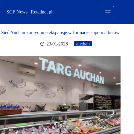
Przejdź
do
SCF News | Retailnet.pl
treści
Sieć Auchan kontynuuje ekspansję w formacie supermarketów
23/01/2026
auchan