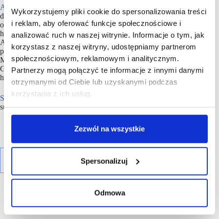
Auchan Retail Polska
to wielkoformatowa sieć sprzedaży
Wykorzystujemy pliki cookie do spersonalizowania treści
detalicznej o francuskich korzeniach, obecna w Polsce
i reklam, aby oferować funkcje społecznościowe i
od 1996 r., zarządzająca na polskim rynku siecią
hipermarketów pod marką Auchan, supermarketów pod marką
analizować ruch w naszej witrynie. Informacje o tym, jak
Auchan Supermarket, sklepami typu convenience store
korzystasz z naszej witryny, udostępniamy partnerom
pod marką Easy Auchan, sklepami osiedlowymi pod marką
społecznościowym, reklamowym i analitycznym.
Moje Auchan, sklepem autonomicznym pod marką Auchan
GO, hipermarketami Atac hiper discount, a także kanałem
Partnerzy mogą połączyć te informacje z innymi danymi
handlu e-commerce.
otrzymanymi od Ciebie lub uzyskanymi podczas
korzystania z ich usług.
Sieć
posiada również sklepy franczyzowe w formacie
supermarket i hipermarket.
Zezwól na wszystkie
Spersonalizuj
Odmowa