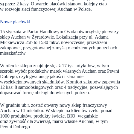
są przez 2 kasy. Otwarcie placówki stanowi kolejny etap
w rozwoju sieci franczyzowej Auchan w Polsce.
Nowe placówki
15 stycznia w Parku Handlowym Osada otworzył się pierwszy
sklep Auchan w Żyrardowie. Lokalizacja przy ul. Adama
Mickiewicza 25b to 1580 mkw. nowoczesnej przestrzeni
zakupowej, przygotowanej z myślą o codziennych potrzebach
mieszkańców.
W ofercie sklepu znajduje się aż 17 tys. artykułów, w tym
szeroki wybór produktów marek własnych Auchan oraz Pewni
Dobrego, czyli gwarancję jakości i starannie
wyselekcjonowanych składników. Komfort zakupów zapewnia
12 kas: 8 samoobsługowych oraz 4 tradycyjne, pozwalających
dopasować formę obsługi do własnych potrzeb.
W grudniu ub.r. zostać otwarty nowy sklep franczyzowy
Auchan w Chmielniku. W sklepie na klientów czeka ponad
1000 produktów, produkty świeże, BIO, wegańskie
oraz żywność dla zwierząt, marki własne Auchan, w tym
Pewni Dobrego.