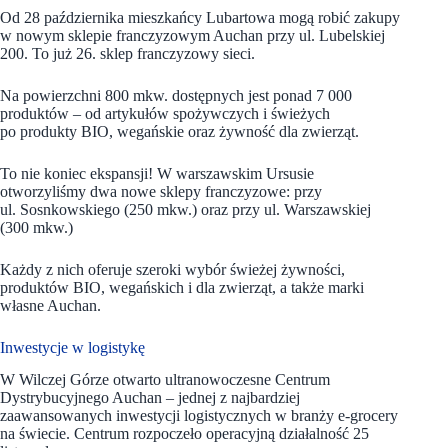
Od 28 października mieszkańcy Lubartowa mogą robić zakupy
w nowym sklepie franczyzowym Auchan przy ul. Lubelskiej
200. To już 26. sklep franczyzowy sieci.
Na powierzchni 800 mkw. dostępnych jest ponad 7 000
produktów – od artykułów spożywczych i świeżych
po produkty BIO, wegańskie oraz żywność dla zwierząt.
To nie koniec ekspansji! W warszawskim Ursusie
otworzyliśmy dwa nowe sklepy franczyzowe: przy
ul. Sosnkowskiego (250 mkw.) oraz przy ul. Warszawskiej
(300 mkw.)
Każdy z nich oferuje szeroki wybór świeżej żywności,
produktów BIO, wegańskich i dla zwierząt, a także marki
własne Auchan.
Inwestycje w logistykę
W Wilczej Górze otwarto ultranowoczesne Centrum
Dystrybucyjnego Auchan – jednej z najbardziej
zaawansowanych inwestycji logistycznych w branży e-grocery
na świecie. Centrum rozpoczeło operacyjną działalność 25