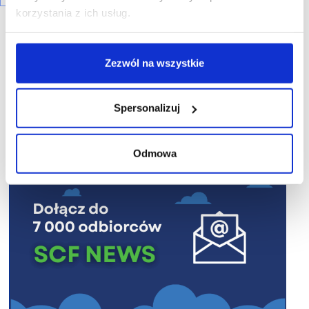
korzystania z ich usług.
Zezwól na wszystkie
R E K L A M A
Spersonalizuj
Odmowa