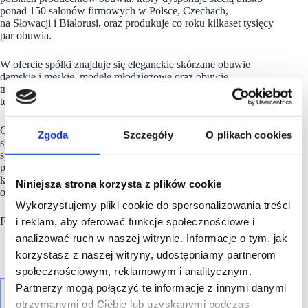
ponad 150 salonów firmowych w Polsce, Czechach,
na Słowacji i Białorusi, oraz produkuje co roku kilkaset tysięcy
par obuwia.
W ofercie spółki znajduje się eleganckie skórzane obuwie
damskie i męskie, modele młodzieżowe oraz obuwie
trekkingowe. Ofertę uzupełnia galanteria skórzana – torebki,
teczki i paski.
Część produkcji kierowana jest na eksport i do służb
Zgoda
Szczegóły
O plikach cookies
specjalnych – od kilku lat firma Wojas dostarcza obuwie
specjalistyczne dla wojska, straży pożarnej, straży granicznej,
polskiej poczty, służb leśnych oraz transportowych. Grupa
kapitałowa
Wojas S.A
. zatrudnia w całej Polsce ponad 1000
Niniejsza strona korzysta z plików cookie
osób.
Wykorzystujemy pliki cookie do spersonalizowania treści
Firma Wojas istnieje na rynku od 35 lat.
i reklam, aby oferować funkcje społecznościowe i
analizować ruch w naszej witrynie. Informacje o tym, jak
korzystasz z naszej witryny, udostępniamy partnerom
społecznościowym, reklamowym i analitycznym.
Partnerzy mogą połączyć te informacje z innymi danymi
otrzymanymi od Ciebie lub uzyskanymi podczas