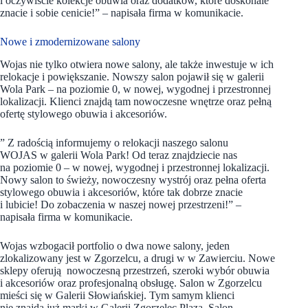
i oczywiście kolekcje obuwia oraz dodatków, które doskonale
znacie i sobie cenicie!” – napisała firma w komunikacie.
Nowe i zmodernizowane salony
Wojas nie tylko otwiera nowe salony, ale także inwestuje w ich
relokacje i powiększanie. Nowszy salon pojawił się w galerii
Wola Park – na poziomie 0, w nowej, wygodnej i przestronnej
lokalizacji. Klienci znajdą tam nowoczesne wnętrze oraz pełną
ofertę stylowego obuwia i akcesoriów.
” Z radością informujemy o relokacji naszego salonu
WOJAS w galerii Wola Park! Od teraz znajdziecie nas
na poziomie 0 – w nowej, wygodnej i przestronnej lokalizacji.
Nowy salon to świeży, nowoczesny wystrój oraz pełna oferta
stylowego obuwia i akcesoriów, które tak dobrze znacie
i lubicie! Do zobaczenia w naszej nowej przestrzeni!” –
napisała firma w komunikacie.
Wojas wzbogacił portfolio o dwa nowe salony, jeden
zlokalizowany jest w Zgorzelcu, a drugi w w Zawierciu. Nowe
sklepy oferują nowoczesną przestrzeń, szeroki wybór obuwia
i akcesoriów oraz profesjonalną obsługę. Salon w Zgorzelcu
mieści się w Galerii Słowiańskiej. Tym samym klienci
nie znajda już marki w Galerii Zgorzelec Plaza. Salon