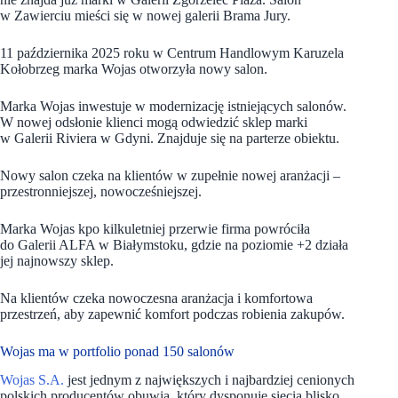
w Zawierciu mieści się w nowej galerii Brama Jury.
11 października 2025 roku w Centrum Handlowym Karuzela
Kołobrzeg marka Wojas otworzyła nowy salon.
Marka Wojas inwestuje w modernizację istniejących salonów.
W nowej odsłonie klienci mogą odwiedzić sklep marki
w Galerii Riviera w Gdyni. Znajduje się na parterze obiektu.
Nowy salon czeka na klientów w zupełnie nowej aranżacji –
przestronniejszej, nowocześniejszej.
Marka Wojas kpo kilkuletniej przerwie firma powróciła
do Galerii ALFA w Białymstoku, gdzie na poziomie +2 działa
jej najnowszy sklep.
Na klientów czeka nowoczesna aranżacja i komfortowa
przestrzeń, aby zapewnić komfort podczas robienia zakupów.
Wojas ma w portfolio ponad 150 salonów
Wojas S.A.
jest jednym z największych i najbardziej cenionych
polskich producentów obuwia, który dysponuje siecią blisko