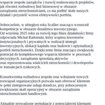
wsparcie zespołu zarządców i rozwój realizowanych projektów,
jak również rozbudowę linii biznesowej w obszarze
zarządzania nieruchomościami, co ma podbić skale naszych
działań i przynieść wzrost efektywności portfela.
Jednocześnie, w ubiegłym roku Scallier znacząco wzmocnił
kompetencje w obszarze doradztwa inwestycyjnego.
Od września 2025 roku za rozwój tego filaru działalności firmy
odpowiada Michał Radomski, który wspiera inwestorów
instytucjonalnych i prywatnych w realizacji strategii
inwestycyjnych, alokacji kapitału oraz budowie i optymalizacji
portfeli nieruchomości. Dzięki temu firma znacząco zwiększyła
potencjał do kompleksowego wsparcia klientów w procesach
decyzyjnych, zarządzania sprzedażą aktywów
oraz reprezentowania właścicieli nieruchomości i deweloperów
w transakcjach rynkowych.
Konsekwentna rozbudowa zespołu oraz wdrażanie nowych
rozwiązań organizacyjnych pozwala nam oferować klientom
w pełni zintegrowane usługi doradcze, przy jednoczesnym
zwiększaniu skali operacyjnej w obszarze zarządzania
nieruchomościami handlowymi.
Aktualnie prowadzone pertraktacje z potencjalnymi klientami