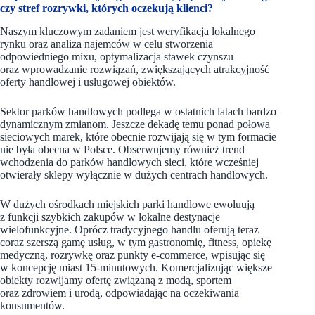
czy stref rozrywki, których oczekują klienci?
Naszym kluczowym zadaniem jest weryfikacja lokalnego
rynku oraz analiza najemców w celu stworzenia
odpowiedniego mixu, optymalizacja stawek czynszu
oraz wprowadzanie rozwiązań, zwiększających atrakcyjność
oferty handlowej i usługowej obiektów.
Sektor parków handlowych podlega w ostatnich latach bardzo
dynamicznym zmianom. Jeszcze dekadę temu ponad połowa
sieciowych marek, które obecnie rozwijają się w tym formacie
nie była obecna w Polsce. Obserwujemy również trend
wchodzenia do parków handlowych sieci, które wcześniej
otwierały sklepy wyłącznie w dużych centrach handlowych.
W dużych ośrodkach miejskich parki handlowe ewoluują
z funkcji szybkich zakupów w lokalne destynacje
wielofunkcyjne. Oprócz tradycyjnego handlu oferują teraz
coraz szerszą gamę usług, w tym gastronomię, fitness, opiekę
medyczną, rozrywkę oraz punkty e-commerce, wpisując się
w koncepcję miast 15-minutowych. Komercjalizując większe
obiekty rozwijamy ofertę związaną z modą, sportem
oraz zdrowiem i urodą, odpowiadając na oczekiwania
konsumentów.