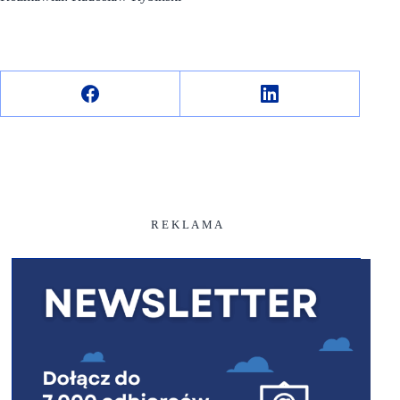
R E K L A M A