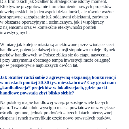
Dla firm takich jak Scallier to strategicznie istotny moment.
Efektywne przygotowanie i uruchomienie nowych projektów
deweloperskich to jeden aspekt działalności, ale równie ważne
jest sprawne zarządzanie już oddanymi obiektami, zarówno
w obszarze operacyjnym i technicznym, jak i współpracy
z najemcami oraz w kontekście efektywności portfeli
inwestycyjnych.
W miarę jak kolejne miasta są anektowane przez wiodące sieci
handlowe, potencjał dalszej ekspansji stopniowo maleje. Rynek
parków handlowych w Polsce zbliża się do etapu nasycenia
i przy utrzymaniu obecnego tempa inwestycji może osiągnąć
go w perspektywie najbliższych dwóch lat.
Jak Scallier radzi sobie z agresywną ekspansją konkurencji
w miastach poniżej 20-30 tys. mieszkańców? Czy grozi nam
„kanibalizacja” projektów w lokalizacjach, gdzie parki
handlowe powstają zbyt blisko siebie?
Na polskiej mapie handlowej wciąż pozostaje wiele białych
plam. Trwa aktualnie wyścig o miasta powiatowe oraz większe
ośrodki gminne, jednak po dwóch – trzech latach intensywnej
ekspansji rynek zweryfikuje część nowo powstałych parków.