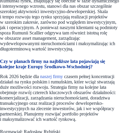
Rumuński rynek, znajdujący się obecnie w fazie dynamicznego
i intensywnego wzrostu, stanowi dla nas obszar szczególnie
szerokiej aktywności inwestycyjno-deweloperskiej. Skala
i tempo rozwoju tego rynku sprzyjają realizacji projektów
w szerokim zakresie, zarówno pod względem inwestycyjnym,
jak i operacyjnym. A ponieważ naszymi klientami są podmioty
spoza Rumunii Scallier odgrywa tam również istotną rolę
w obszarze asset management, zarządzając
wydewelopowanymi nieruchomościami i maksymalizując ich
długoterminową wartość inwestycyjną.
Czy w planach firmy na najbliższe lata pojawiają się
kolejne kraje Europy Środkowo-Wschodniej?
Rok 2026 będzie dla
naszej firmy
czasem pełnej koncentracji
działań na rynku polskim i rumuńskim, które wciąż stwarzają
duże możliwości rozwoju. Strategia firmy na kolejne lata
obejmuje rozwój czterech kluczowych obszarów działalności:
komercjalizacji, zarządzania nieruchomościami, doradztwa
transakcyjnego oraz realizacji procesów dewelopersko-
inwestycyjnych na zlecenie inwestorów, jak i we współpracy
partnerskiej. Planujemy rozwijać portfolio projektów
i maksymalizować ich wartość rynkową.
Rozmawiał: Radosław Rybiński