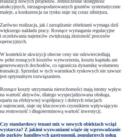
realizacji nowych projektów. Jednocześnie dostępność
atrakcyjnych, niezagospodarowanych gruntów systematycznie
maleje, a konkurencja na rynku staje się coraz silniejsza.
Zarówno realizacja, jak i zarządzanie obiektami wymaga dziś
większego nakładu pracy. Rosnące wymagania regulacyjne
i oczekiwania najemców zwiększają złożoność procesów
operacyjnych.
W kontekście akwizycji obecne ceny nie odzwierciedlają
w pełni rosnących kosztów wytworzenia, kosztu kapitału ani
generowanych dochodów, co ogranicza dynamikę wolumenu
transakcji. Sprzedaż w tych warunkach rynkowych nie zawsze
jest optymalnym rozwiązaniem.
Rosnące koszty utrzymania nieruchomości mają istotny wpływ
na wartość aktywów, dlatego wyspecjalizowana obsługa,
oparta na efektywnej współpracy i dobrych relacjach
z najemcami, staje się kluczowym czynnikiem wpływającym
na rentowność i długoterminową wartość inwestycji.
Czy standardowy tenant mix w nowych obiektach wciąż
wystarcza? Z jakimi wyzwaniami wiąże się wprowadzanie
do parków handlowych gastronomii, popularnych usług