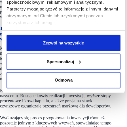
w większych ośrodkach miejskich i na przedmieściach dużych
społecznościowym, reklamowym i analitycznym.
miast. Na rynku widoczny jest trend do realizacji większych
Partnerzy mogą połączyć te informacje z innymi danymi
projektów handlowych, które odpowiadają rosnącym
otrzymanymi od Ciebie lub uzyskanymi podczas
wymaganiom najemców i dynamice lokalnych rynków.
korzystania z ich usług.
Jaką rentowność mają parki handlowe? Czy realizując
nowe projekty trudniej jest teraz „dowieźć” zakładany
yield dla inwestora?
Zezwól na wszystkie
Mniejsze obiekty handlowe mogą generować roczny zwrot
na poziomie 7–8 %, w zależności od klasy nieruchomości,
lokalizacji, długości umów najmu oraz jakości najemców,
Spersonalizuj
w tym obecności operatorów spożywczych. Inwestorzy
dysponujący niezabudowaną nieruchomością, gotowi
zaangażować się w proces deweloperski mogą liczyć
na wyższą rentowność niż przy zakupie gotowego obiektu.
Odmowa
Rynek ulega konsolidacji, profesjonalizacji i stopniowemu
nasyceniu. Rosnące koszty realizacji inwestycji, wyższe stopy
procentowe i koszt kapitału, a także presja na stawki
czynszowe ograniczają przestrzeń marżową dla deweloperów.
Wydłużający się proces przygotowania inwestycji również
pozostaje jednym z kluczowych wyzwań, spowalniając tempo