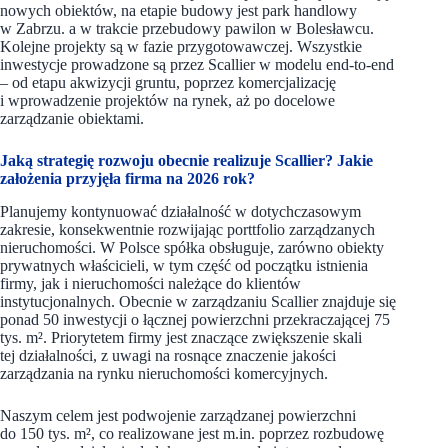
nowych obiektów, na etapie budowy jest park handlowy
w Zabrzu. a w trakcie przebudowy pawilon w Bolesławcu.
Kolejne projekty są w fazie przygotowawczej. Wszystkie
inwestycje prowadzone są przez Scallier w modelu end-to-end
– od etapu akwizycji gruntu, poprzez komercjalizację
i wprowadzenie projektów na rynek, aż po docelowe
zarządzanie obiektami.
Jaką strategię rozwoju obecnie realizuje Scallier? Jakie
założenia przyjęła firma na 2026 rok?
Planujemy kontynuować działalność w dotychczasowym
zakresie, konsekwentnie rozwijając porttfolio zarządzanych
nieruchomości. W Polsce spółka obsługuje, zarówno obiekty
prywatnych właścicieli, w tym część od początku istnienia
firmy, jak i nieruchomości należące do klientów
instytucjonalnych. Obecnie w zarządzaniu Scallier znajduje się
ponad 50 inwestycji o łącznej powierzchni przekraczającej 75
tys. m². Priorytetem firmy jest znaczące zwiększenie skali
tej działalności, z uwagi na rosnące znaczenie jakości
zarządzania na rynku nieruchomości komercyjnych.
Naszym celem jest podwojenie zarządzanej powierzchni
do 150 tys. m², co realizowane jest m.in. poprzez rozbudowę