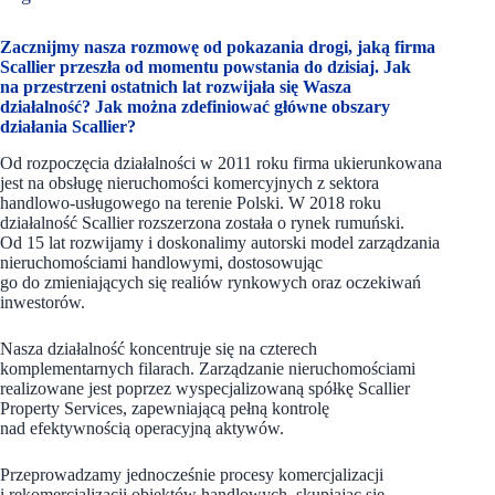
Zacznijmy nasza rozmowę od pokazania drogi, jaką firma
Scallier przeszła od momentu powstania do dzisiaj. Jak
na przestrzeni ostatnich lat rozwijała się Wasza
działalność? Jak można zdefiniować główne obszary
działania Scallier?
Od rozpoczęcia działalności w 2011 roku firma ukierunkowana
jest na obsługę nieruchomości komercyjnych z sektora
handlowo-usługowego na terenie Polski. W 2018 roku
działalność Scallier rozszerzona została o rynek rumuński.
Od 15 lat rozwijamy i doskonalimy autorski model zarządzania
nieruchomościami handlowymi, dostosowując
go do zmieniających się realiów rynkowych oraz oczekiwań
inwestorów.
Nasza działalność koncentruje się na czterech
komplementarnych filarach. Zarządzanie nieruchomościami
realizowane jest poprzez wyspecjalizowaną spółkę Scallier
Property Services, zapewniającą pełną kontrolę
nad efektywnością operacyjną aktywów.
Przeprowadzamy jednocześnie procesy komercjalizacji
i rekomercjalizacji obiektów handlowych, skupiając się