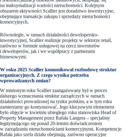
na maksymalizacji wartości nieruchomości. Kolejnym
obszarem aktywności Scallier jest doradztwo inwestycyjne,
obejmujące transakcje zakupu i sprzedaży nieruchomości
komercyjnych.
Równolegle, w ramach działalności dewelopersko-
inwestycyjnej, Scallier realizuje projekty w sektorze retail,
zarówno w formule usługowej na rzecz inwestorów
i deweloperów, jak i we współpracy z partnerami
biznesowymi.
W roku 2025 Scallier komunikował rozbudowę struktur
organizacyjnych. Z czego wynika potrzeba
wprowadzanych zmian?
W minionym roku Scallier zaangażowany był w proces
dalszego wzmacniania struktur zarządczych w ramach
działalności prowadzonej na rynku polskim, a w tym roku
zamierzamy go kontynuować. Jego kluczowym elementem
było objęcie w kwietniu ubiegłego roku stanowiska Head of
Property Management przez Rafała Langera – specjalisty
legitymującego się ponad 20-letnim doświadczeniem
w zarządzaniu nieruchomościami komercyjnymi. Kompetencje
Rafała jako szefa działu obejmują, zarówno operacyjne