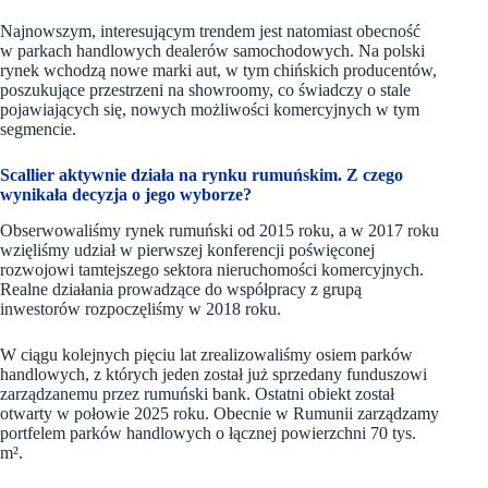
Najnowszym, interesującym trendem jest natomiast obecność
w parkach handlowych dealerów samochodowych. Na polski
rynek wchodzą nowe marki aut, w tym chińskich producentów,
poszukujące przestrzeni na showroomy, co świadczy o stale
pojawiających się, nowych możliwości komercyjnych w tym
segmencie.
Scallier aktywnie działa na rynku rumuńskim. Z czego
wynikała decyzja o jego wyborze?
Obserwowaliśmy rynek rumuński od 2015 roku, a w 2017 roku
wzięliśmy udział w pierwszej konferencji poświęconej
rozwojowi tamtejszego sektora nieruchomości komercyjnych.
Realne działania prowadzące do współpracy z grupą
inwestorów rozpoczęliśmy w 2018 roku.
W ciągu kolejnych pięciu lat zrealizowaliśmy osiem parków
handlowych, z których jeden został już sprzedany funduszowi
zarządzanemu przez rumuński bank. Ostatni obiekt został
otwarty w połowie 2025 roku. Obecnie w Rumunii zarządzamy
portfelem parków handlowych o łącznej powierzchni 70 tys.
m².