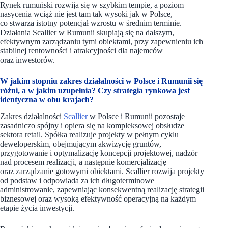
Rynek rumuński rozwija się w szybkim tempie, a poziom
nasycenia wciąż nie jest tam tak wysoki jak w Polsce,
co stwarza istotny potencjał wzrostu w średnim terminie.
Działania Scallier w Rumunii skupiają się na dalszym,
efektywnym zarządzaniu tymi obiektami, przy zapewnieniu ich
stabilnej rentowności i atrakcyjności dla najemców
oraz inwestorów.
W jakim stopniu zakres działalności w Polsce i Rumunii się
różni, a w jakim uzupełnia? Czy strategia rynkowa jest
identyczna w obu krajach?
Zakres działalności
Scallier
w Polsce i Rumunii pozostaje
zasadniczo spójny i opiera się na kompleksowej obsłudze
sektora retail. Spółka realizuje projekty w pełnym cyklu
deweloperskim, obejmującym akwizycję gruntów,
przygotowanie i optymalizację koncepcji projektowej, nadzór
nad procesem realizacji, a następnie komercjalizację
oraz zarządzanie gotowymi obiektami. Scallier rozwija projekty
od podstaw i odpowiada za ich długoterminowe
administrowanie, zapewniając konsekwentną realizację strategii
biznesowej oraz wysoką efektywność operacyjną na każdym
etapie życia inwestycji.