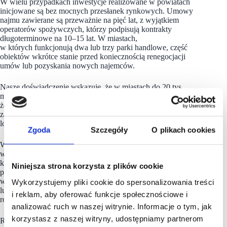
W wielu przypadkach inwestycje realizowane w powiatach
inicjowane są bez mocnych przesłanek rynkowych. Umowy
najmu zawierane są przeważnie na pięć lat, z wyjątkiem
operatorów spożywczych, którzy podpisują kontrakty
długoterminowe na 10–15 lat. W miastach,
w których funkcjonują dwa lub trzy parki handlowe, część
obiektów wkrótce stanie przed koniecznością renegocjacji
umów lub pozyskania nowych najemców.
Nasze doświadczenie wskazuje, że w miastach do 20 tys.
mieszkańców optymalny jest jeden park handlowy, co oznacza,
że rynek może w niedługim czasie odnotować pierwsze
zamknięcia obiektów w mniej perspektywicznych
lokalizacjach.
Zgoda
Szczegóły
O plikach cookies
W mniejszych miastach przewidujemy wzrost pustostanów
w starszych obiektach na rzecz nowych, większych parków,
które będą „domykać” lokalne rynki. Ważnym kierunkiem
Niniejsza strona korzysta z plików cookie
pozostaje także redewelopment przestarzałych nieruchomości,
w tym dawnych supermarketów sieciowych liczących 10 lat
Wykorzystujemy pliki cookie do spersonalizowania treści
lub więcej. W tym kierunku patrzymy także w kontekście
i reklam, aby oferować funkcje społecznościowe i
rozwoju aktywności Scallier w nadchodzących latach.
analizować ruch w naszej witrynie. Informacje o tym, jak
korzystasz z naszej witryny, udostępniamy partnerom
Równocześnie coraz większy potencjał rozwoju dostrzegamy