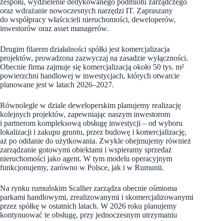
zespołu, wydzielenie dedykowanego podmiotu zarządczego
oraz wdrażanie nowoczesnych narzędzi IT. Zapraszany
do współpracy właścicieli nieruchomości, deweloperów,
inwestorów oraz asset managerów.
Drugim filarem działalności spółki jest komercjalizacja
projektów, prowadzona zazwyczaj na zasadzie wyłączności.
Obecnie firma zajmuje się komercjalizacją około 50 tys. m²
powierzchni handlowej w inwestycjach, których otwarcie
planowane jest w latach 2026–2027.
Równolegle w dziale deweloperskim planujemy realizację
kolejnych projektów, zapewniając naszym inwestorom
i partnerom kompleksową obsługę inwestycji – od wyboru
lokalizacji i zakupu gruntu, przez budowę i komercjalizację,
aż po oddanie do użytkowania. Zwykle obejmujemy również
zarządzanie gotowymi obiektami i wspieramy sprzedaż
nieruchomości jako agent. W tym modelu operacyjnym
funkcjonujemy, zarówno w Polsce, jak i w Rumunii.
Na rynku rumuńskim Scallier zarządza obecnie ośmioma
parkami handlowymi, zrealizowanymi i skomercjalizowanymi
przez spółkę w ostatnich latach. W 2026 roku planujemy
kontynuować te obsługę, przy jednoczesnym utrzymaniu