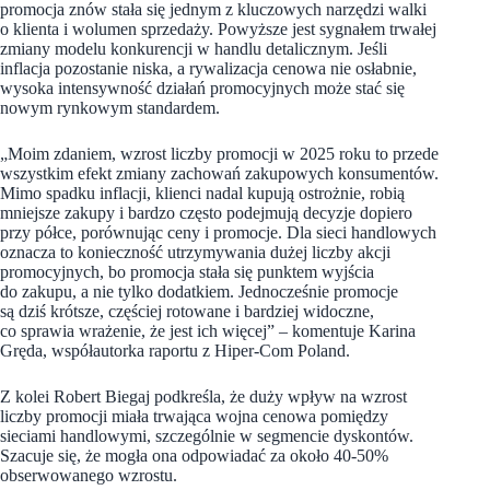
promocja znów stała się jednym z kluczowych narzędzi walki
o klienta i wolumen sprzedaży. Powyższe jest sygnałem trwałej
zmiany modelu konkurencji w handlu detalicznym. Jeśli
inflacja pozostanie niska, a rywalizacja cenowa nie osłabnie,
wysoka intensywność działań promocyjnych może stać się
nowym rynkowym standardem.
„Moim zdaniem, wzrost liczby promocji w 2025 roku to przede
wszystkim efekt zmiany zachowań zakupowych konsumentów.
Mimo spadku inflacji, klienci nadal kupują ostrożnie, robią
mniejsze zakupy i bardzo często podejmują decyzje dopiero
przy półce, porównując ceny i promocje. Dla sieci handlowych
oznacza to konieczność utrzymywania dużej liczby akcji
promocyjnych, bo promocja stała się punktem wyjścia
do zakupu, a nie tylko dodatkiem. Jednocześnie promocje
są dziś krótsze, częściej rotowane i bardziej widoczne,
co sprawia wrażenie, że jest ich więcej” – komentuje Karina
Gręda, współautorka raportu z Hiper-Com Poland.
Z kolei Robert Biegaj podkreśla, że duży wpływ na wzrost
liczby promocji miała trwająca wojna cenowa pomiędzy
sieciami handlowymi, szczególnie w segmencie dyskontów.
Szacuje się, że mogła ona odpowiadać za około 40-50%
obserwowanego wzrostu.