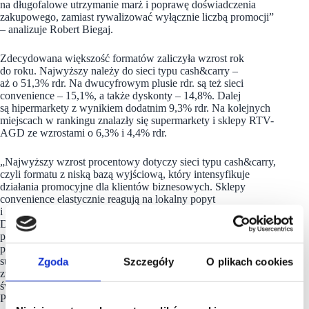
na długofalowe utrzymanie marż i poprawę doświadczenia
zakupowego, zamiast rywalizować wyłącznie liczbą promocji”
– analizuje Robert Biegaj.
Zdecydowana większość formatów zaliczyła wzrost rok
do roku. Najwyższy należy do sieci typu cash&carry –
aż o 51,3% rdr. Na dwucyfrowym plusie rdr. są też sieci
convenience – 15,1%, a także dyskonty – 14,8%. Dalej
są hipermarkety z wynikiem dodatnim 9,3% rdr. Na kolejnych
miejscach w rankingu znalazły się supermarkety i sklepy RTV-
AGD ze wzrostami o 6,3% i 4,4% rdr.
„Najwyższy wzrost procentowy dotyczy sieci typu cash&carry,
czyli formatu z niską bazą wyjściową, który intensyfikuje
działania promocyjne dla klientów biznesowych. Sklepy
convenience elastycznie reagują na lokalny popyt
i sezonowość, zwiększając liczbę krótkoterminowych promocji.
Dyskonty uplasowały się tuż za nimi. Natomiast umiarkowany
przyrost hipermarketów jest efektem dużej liczby istniejących
promocji i stabilnej polityki cenowej. Nieco wolniej rosły
supermarkety oraz sklepy RTV-AGD, gdzie liczba promocji
Zgoda
Szczegóły
O plikach cookies
zwiększa się głównie w okresach sezonowych, takich jak
święta czy akcje specjalne” – stwierdza ekspert z Shopfully
Poland.