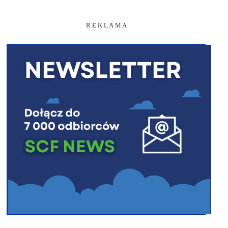
R E K L A M A