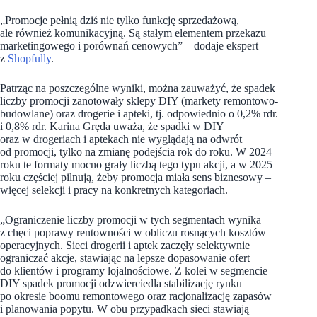
„Promocje pełnią dziś nie tylko funkcję sprzedażową,
ale również komunikacyjną. Są stałym elementem przekazu
marketingowego i porównań cenowych” – dodaje ekspert
z
Shopfully
.
Patrząc na poszczególne wyniki, można zauważyć, że spadek
liczby promocji zanotowały sklepy DIY (markety remontowo-
budowlane) oraz drogerie i apteki, tj. odpowiednio o 0,2% rdr.
i 0,8% rdr. Karina Gręda uważa, że spadki w DIY
oraz w drogeriach i aptekach nie wyglądają na odwrót
od promocji, tylko na zmianę podejścia rok do roku. W 2024
roku te formaty mocno grały liczbą tego typu akcji, a w 2025
roku częściej pilnują, żeby promocja miała sens biznesowy –
więcej selekcji i pracy na konkretnych kategoriach.
„Ograniczenie liczby promocji w tych segmentach wynika
z chęci poprawy rentowności w obliczu rosnących kosztów
operacyjnych. Sieci drogerii i aptek zaczęły selektywnie
ograniczać akcje, stawiając na lepsze dopasowanie ofert
do klientów i programy lojalnościowe. Z kolei w segmencie
DIY spadek promocji odzwierciedla stabilizację rynku
po okresie boomu remontowego oraz racjonalizację zapasów
i planowania popytu. W obu przypadkach sieci stawiają