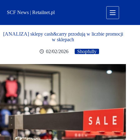
Przejdź
do
SCF News | Retailnet.pl
treści
[ANALIZA] sklepy cash&carry przodują w liczbie promocji
w sklepach
02/02/2026
Shopfully