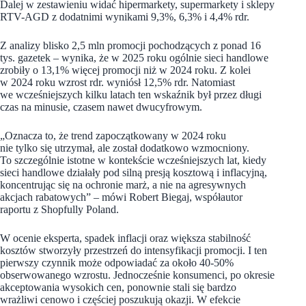
Dalej w zestawieniu widać hipermarkety, supermarkety i sklepy
RTV-AGD z dodatnimi wynikami 9,3%, 6,3% i 4,4% rdr.
Z analizy blisko 2,5 mln promocji pochodzących z ponad 16
tys. gazetek – wynika, że w 2025 roku ogólnie sieci handlowe
zrobiły o 13,1% więcej promocji niż w 2024 roku. Z kolei
w 2024 roku wzrost rdr. wyniósł 12,5% rdr. Natomiast
we wcześniejszych kilku latach ten wskaźnik był przez długi
czas na minusie, czasem nawet dwucyfrowym.
„Oznacza to, że trend zapoczątkowany w 2024 roku
nie tylko się utrzymał, ale został dodatkowo wzmocniony.
To szczególnie istotne w kontekście wcześniejszych lat, kiedy
sieci handlowe działały pod silną presją kosztową i inflacyjną,
koncentrując się na ochronie marż, a nie na agresywnych
akcjach rabatowych” – mówi Robert Biegaj, współautor
raportu z Shopfully Poland.
W ocenie eksperta, spadek inflacji oraz większa stabilność
kosztów stworzyły przestrzeń do intensyfikacji promocji. I ten
pierwszy czynnik może odpowiadać za około 40-50%
obserwowanego wzrostu. Jednocześnie konsumenci, po okresie
akceptowania wysokich cen, ponownie stali się bardzo
wrażliwi cenowo i częściej poszukują okazji. W efekcie