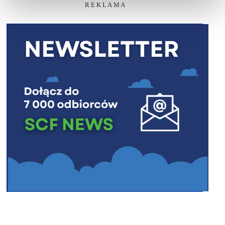
R E K L A M A