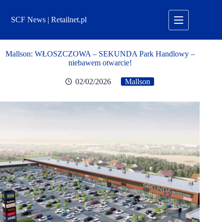
Przejdź
do
SCF News | Retailnet.pl
treści
Mallson: WŁOSZCZOWA – SEKUNDA Park Handlowy –
niebawem otwarcie!
02/02/2026
Mallson