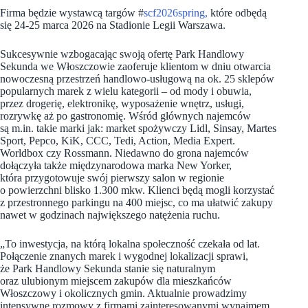
Firma będzie wystawcą targów #
scf2026spring,
które odbędą
się 24-25 marca 2026 na Stadionie Legii Warszawa.
Sukcesywnie wzbogacając swoją ofertę Park Handlowy
Sekunda we Włoszczowie zaoferuje klientom w dniu otwarcia
nowoczesną przestrzeń handlowo-usługową na ok. 25 sklepów
popularnych marek z wielu kategorii – od mody i obuwia,
przez drogerię, elektronikę, wyposażenie wnętrz, usługi,
rozrywkę aż po gastronomię. Wśród głównych najemców
są m.in. takie marki jak: market spożywczy Lidl, Sinsay, Martes
Sport, Pepco, KiK, CCC, Tedi, Action, Media Expert.
Worldbox czy Rossmann. Niedawno do grona najemców
dołączyła także międzynarodowa marka New Yorker,
która przygotowuje swój pierwszy salon w regionie
o powierzchni blisko 1.300 mkw. Klienci będą mogli korzystać
z przestronnego parkingu na 400 miejsc, co ma ułatwić zakupy
nawet w godzinach największego natężenia ruchu.
„To inwestycja, na którą lokalna społeczność czekała od lat.
Połączenie znanych marek i wygodnej lokalizacji sprawi,
że Park Handlowy Sekunda stanie się naturalnym
oraz ulubionym miejscem zakupów dla mieszkańców
Włoszczowy i okolicznych gmin. Aktualnie prowadzimy
intensywne rozmowy z firmami zainteresowanymi wynajmem