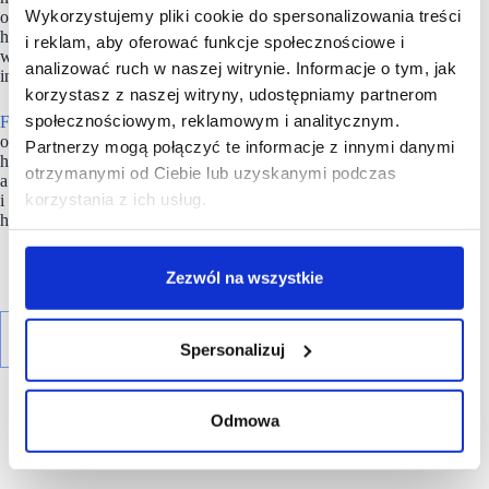
Wykorzystujemy pliki cookie do spersonalizowania treści
oraz rentowności projektów, komercjalizację centrów i parków
handlowych jak również obsługę ich sprzedaży. Mallson Polska
i reklam, aby oferować funkcje społecznościowe i
współpracuje zarówno z polskimi, jak i zagranicznymi
analizować ruch w naszej witrynie. Informacje o tym, jak
inwestorami.
korzystasz z naszej witryny, udostępniamy partnerom
społecznościowym, reklamowym i analitycznym.
Firma
ma w swoim portfolio łącznie ponad 100 otwartych
oraz realizowanych projektów nowoczesnych obiektów
Partnerzy mogą połączyć te informacje z innymi danymi
handlowych o łącznej powierzchni ponad 1 mln. mkw.,
otrzymanymi od Ciebie lub uzyskanymi podczas
a obecnie jest w trakcie procesu komercjalizacji
korzystania z ich usług.
i rekomercjalizacji kilkudziesięciu centrów i parków
handlowych na terenie całego kraju.
Zezwól na wszystkie
Spersonalizuj
Odmowa