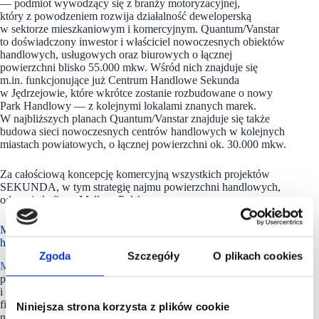
— podmiot wywodzący się z branży motoryzacyjnej,
który z powodzeniem rozwija działalność deweloperską
w sektorze mieszkaniowym i komercyjnym. Quantum/Vanstar
to doświadczony inwestor i właściciel nowoczesnych obiektów
handlowych, usługowych oraz biurowych o łącznej
powierzchni blisko 55.000 mkw. Wśród nich znajduje się
m.in. funkcjonujące już Centrum Handlowe Sekunda
w Jędrzejowie, które wkrótce zostanie rozbudowane o nowy
Park Handlowy — z kolejnymi lokalami znanych marek.
W najbliższych planach Quantum/Vanstar znajduje się także
budowa sieci nowoczesnych centrów handlowych w kolejnych
miastach powiatowych, o łącznej powierzchni ok. 30.000 mkw.
Za całościową koncepcję komercyjną wszystkich projektów
SEKUNDA, w tym strategię najmu powierzchni handlowych,
odpowiada firma Mallson Polska.
Mallson Polska ma w portfolio ponad 100 obiektów
handlowych
Zgoda
Szczegóły
O plikach cookies
Mallson Polska
jest firmą konsultingową oferującą
profesjonalne usługi na każdym etapie powstawania
i funkcjonowania nieruchomości komercyjnych. Działalność
firmy obejmuje kompleksowe doradztwo na rynku
Niniejsza strona korzysta z plików cookie
nieruchomości handlowych, w szczególności ocenę potencjału