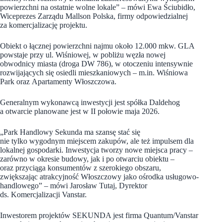
powierzchni na ostatnie wolne lokale” – mówi Ewa Ściubidło,
Wiceprezes Zarządu Mallson Polska, firmy odpowiedzialnej
za komercjalizację projektu.
Obiekt o łącznej powierzchni najmu około 12.000 mkw. GLA
powstaje przy ul. Wiśniowej, w pobliżu węzła nowej
obwodnicy miasta (droga DW 786), w otoczeniu intensywnie
rozwijających się osiedli mieszkaniowych – m.in. Wiśniowa
Park oraz Apartamenty Włoszczowa.
Generalnym wykonawcą inwestycji jest spółka Daldehog
a otwarcie planowane jest w II połowie maja 2026.
„Park Handlowy Sekunda ma szansę stać się
nie tylko wygodnym miejscem zakupów, ale też impulsem dla
lokalnej gospodarki. Inwestycja tworzy nowe miejsca pracy –
zarówno w okresie budowy, jak i po otwarciu obiektu –
oraz przyciąga konsumentów z szerokiego obszaru,
zwiększając atrakcyjność Włoszczowy jako ośrodka usługowo-
handlowego” – mówi Jarosław Tutaj, Dyrektor
ds. Komercjalizacji Vanstar.
Inwestorem projektów SEKUNDA jest firma Quantum/Vanstar