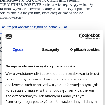
lojalnościowego TATUUM TUUGETHER. Program
TUUGETHER FOREVER zmienia więc reguły gry w branży
fashion, wyznacza nowe standardy, a Tatuum czyni punktem
odniesienia dla innych firm, które chcą działać w sposób
zrównoważony.
Tatuum jest obecny na rynku od ponad 25 lat
Tatuum
to polska marka odzieżowa, która istniej od ponad 25
lat. Wyróżnia się filozofią łączenia klasycznej elegancji
z nowoczesnym designem, oferując kolekcje stworzone z myślą
o osobach ceniących komfort, styl i ponadczasowość.
Zgoda
Szczegóły
O plikach cookies
W kolekcjach
Tatuum
wykorzystywane są naturalne materiały,
a każdy element odzieży charakteryzuje się starannym
wykonaniem oraz dbałością o detale, co zapewnia trwałość
i wysoką jakość kolekcji.
Niniejsza strona korzysta z plików cookie
Wykorzystujemy pliki cookie do spersonalizowania treści
W 2024 roku Paweł Kapłon przy wsparciu funduszu AMC
V przejął pełną kontrolę nad Grupą KAN (Grupa), będącą
i reklam, aby oferować funkcje społecznościowe i
właścicielem Tatuum.
analizować ruch w naszej witrynie. Informacje o tym, jak
korzystasz z naszej witryny, udostępniamy partnerom
społecznościowym, reklamowym i analitycznym.
Partnerzy mogą połączyć te informacje z innymi danymi