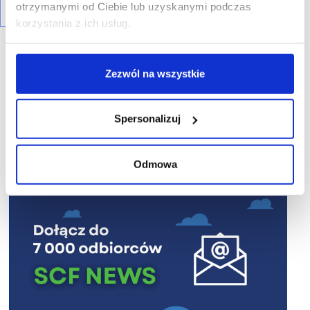
otrzymanymi od Ciebie lub uzyskanymi podczas
korzystania z ich usług.
Zezwól na wszystkie
R E K L A M A
Spersonalizuj
Odmowa