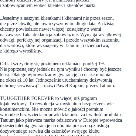
i zobowiązaniem wobec klientek i klientów marki.
„Jesteśmy z naszymi klientkami i klientami nie przez sezon,
nie przez chwilę, ale towarzyszymy im długie lata. A dzisiaj
chcemy powiedzieć nawet więcej: zostajemy z wami
na zawsze. Taka deklaracja zobowiązuje. Wymaga wyjątkowej
odwagi, perfekcyjnej organizacji i przede wszystkim szacunku
dla wartości, które wyznajemy w Tatuum , i dziedzictwa,
z którego wyrośliśmy.
Od lat szczycimy się poziomem reklamacji poniżej 1%.
Nie poprzestajemy jednak na tym wyniku i chcemy być jeszcze
lepsi. Dlatego wprowadzamy gwarancję na nasze ubrania
na okres aż 10 lat. Jednocześnie uruchamiamy dożywotnią
ochronę serwisową” – mówi Paweł Kapłon, prezes Tatuum.
TUUGETHER FOREVER to więcej niż program
lojalnościowy. To rewolucja w myśleniu o bezpieczeństwie
konsumenckim. Nie można mówić o jakości premium
w modzie bez wzięcia odpowiedzialności za trwałość produktu.
Tatuum jako pierwsza marka odzieżowa w Europie wprowadza
dziesięcioletnią gwarancję na ubrania połączoną z usługą
dożywotniego serwisu dla członków swojego klubu