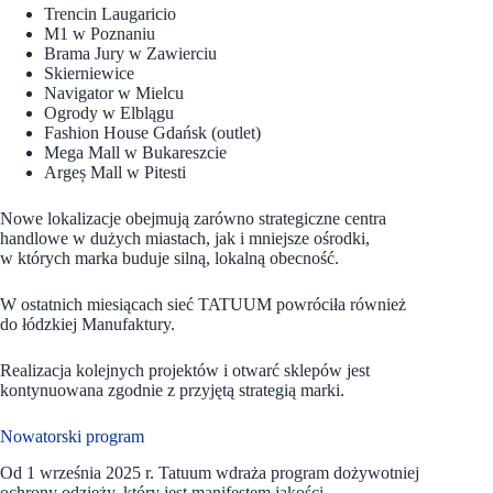
Trencin Laugaricio
M1 w Poznaniu
Brama Jury w Zawierciu
Skierniewice
Navigator w Mielcu
Ogrody w Elblągu
Fashion House Gdańsk (outlet)
Mega Mall w Bukareszcie
Argeș Mall w Pitesti
Nowe lokalizacje obejmują zarówno strategiczne centra
handlowe w dużych miastach, jak i mniejsze ośrodki,
w których marka buduje silną, lokalną obecność.
W ostatnich miesiącach sieć TATUUM powróciła również
do łódzkiej Manufaktury.
Realizacja kolejnych projektów i otwarć sklepów jest
kontynuowana zgodnie z przyjętą strategią marki.
Nowatorski program
Od 1 września 2025 r. Tatuum wdraża program dożywotniej
ochrony odzieży, który jest manifestem jakości