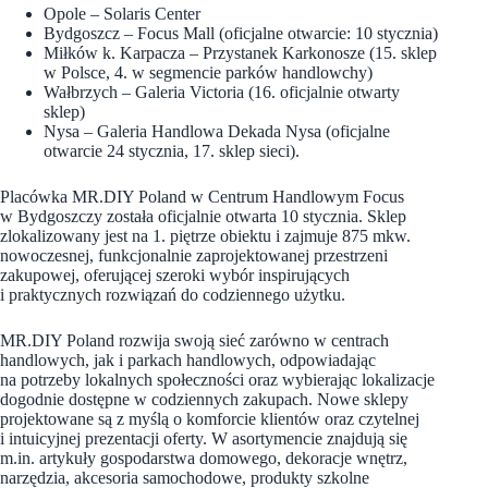
Opole – Solaris Center
Bydgoszcz – Focus Mall (oficjalne otwarcie: 10 stycznia)
Miłków k. Karpacza – Przystanek Karkonosze (15. sklep
w Polsce, 4. w segmencie parków handlowchy)
Wałbrzych – Galeria Victoria (16. oficjalnie otwarty
sklep)
Nysa – Galeria Handlowa Dekada Nysa (oficjalne
otwarcie 24 stycznia, 17. sklep sieci).
Placówka MR.DIY Poland w Centrum Handlowym Focus
w Bydgoszczy została oficjalnie otwarta 10 stycznia. Sklep
zlokalizowany jest na 1. piętrze obiektu i zajmuje 875 mkw.
nowoczesnej, funkcjonalnie zaprojektowanej przestrzeni
zakupowej, oferującej szeroki wybór inspirujących
i praktycznych rozwiązań do codziennego użytku.
MR.DIY Poland rozwija swoją sieć zarówno w centrach
handlowych, jak i parkach handlowych, odpowiadając
na potrzeby lokalnych społeczności oraz wybierając lokalizacje
dogodnie dostępne w codziennych zakupach. Nowe sklepy
projektowane są z myślą o komforcie klientów oraz czytelnej
i intuicyjnej prezentacji oferty. W asortymencie znajdują się
m.in. artykuły gospodarstwa domowego, dekoracje wnętrz,
narzędzia, akcesoria samochodowe, produkty szkolne