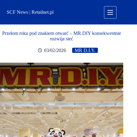
Przejdź
do
SCF News | Retailnet.pl
treści
Przełom roku pod znakiem otwarć – MR.DIY konsekwentnie
rozwija sieć
03/02/2026
MR D.I.Y.