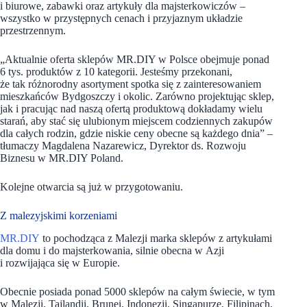
i biurowe, zabawki oraz artykuły dla majsterkowiczów –
wszystko w przystępnych cenach i przyjaznym układzie
przestrzennym.
„Aktualnie oferta sklepów MR.DIY w Polsce obejmuje ponad
6 tys. produktów z 10 kategorii. Jesteśmy przekonani,
że tak różnorodny asortyment spotka się z zainteresowaniem
mieszkańców Bydgoszczy i okolic. Zarówno projektując sklep,
jak i pracując nad naszą ofertą produktową dokładamy wielu
starań, aby stać się ulubionym miejscem codziennych zakupów
dla całych rodzin, gdzie niskie ceny obecne są każdego dnia” –
tłumaczy Magdalena Nazarewicz, Dyrektor ds. Rozwoju
Biznesu w MR.DIY Poland.
Kolejne otwarcia są już w przygotowaniu.
Z malezyjskimi korzeniami
MR.DIY
to pochodząca z Malezji marka sklepów z artykułami
dla domu i do majsterkowania, silnie obecna w Azji
i rozwijająca się w Europie.
Obecnie posiada ponad 5000 sklepów na całym świecie, w tym
w Malezji, Tajlandii, Brunei, Indonezji, Singapurze, Filipinach,