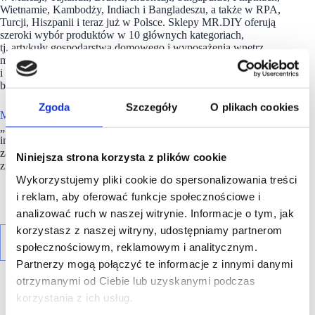
Wietnamie, Kambodży, Indiach i Bangladeszu, a także w RPA,
Turcji, Hiszpanii i teraz już w Polsce. Sklepy MR.DIY oferują
szeroki wybór produktów w 10 głównych kategoriach,
tj. artykuły gospodarstwa domowego i wyposażenia wnętrz,
majsterkowanie, artykuły elektryczne, akcesoria papiernicze
i sportowe oraz inne (w tym zabawki, akcesoria samochodowe,
biżuteria).
Zgoda
Szczegóły
O plikach cookies
MR.DIY
pozostaje wierny obietnicy dostarczania klientom
„Zawsze Niskich Cen”. Firma nieustannie poszukuje
innowacyjnych sposobów na wzbogacenie doświadczeń
zakupowych konsumentów, zapewniając, że każda osoba
Niniejsza strona korzysta z plików cookie
znajdzie wartość i satysfakcję w tym, co oferuje marka.
Wykorzystujemy pliki cookie do spersonalizowania treści
i reklam, aby oferować funkcje społecznościowe i
analizować ruch w naszej witrynie. Informacje o tym, jak
korzystasz z naszej witryny, udostępniamy partnerom
społecznościowym, reklamowym i analitycznym.
Partnerzy mogą połączyć te informacje z innymi danymi
otrzymanymi od Ciebie lub uzyskanymi podczas
korzystania z ich usług.