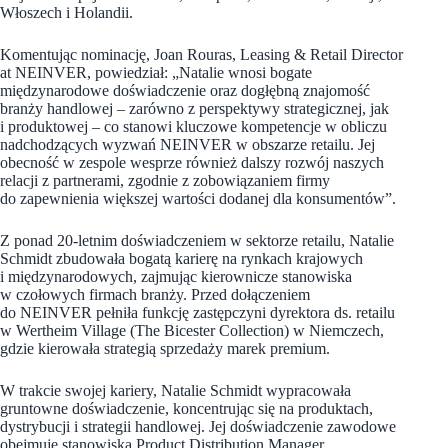
Włoszech i Holandii.
Komentując nominację, Joan Rouras, Leasing & Retail Director
at NEINVER, powiedział: „Natalie wnosi bogate
międzynarodowe doświadczenie oraz dogłębną znajomość
branży handlowej – zarówno z perspektywy strategicznej, jak
i produktowej – co stanowi kluczowe kompetencje w obliczu
nadchodzących wyzwań NEINVER w obszarze retailu. Jej
obecność w zespole wesprze również dalszy rozwój naszych
relacji z partnerami, zgodnie z zobowiązaniem firmy
do zapewnienia większej wartości dodanej dla konsumentów”.
Z ponad 20-letnim doświadczeniem w sektorze retailu, Natalie
Schmidt zbudowała bogatą karierę na rynkach krajowych
i międzynarodowych, zajmując kierownicze stanowiska
w czołowych firmach branży. Przed dołączeniem
do NEINVER pełniła funkcję zastępczyni dyrektora ds. retailu
w Wertheim Village (The Bicester Collection) w Niemczech,
gdzie kierowała strategią sprzedaży marek premium.
W trakcie swojej kariery, Natalie Schmidt wypracowała
gruntowne doświadczenie, koncentrując się na produktach,
dystrybucji i strategii handlowej. Jej doświadczenie zawodowe
obejmuje stanowiska Product Distribution Manager