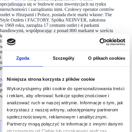
specjalizująca się w budowie oraz inwestycjach na rynku
nieruchomości i zarządzaniu nimi. Czołowy operator centrów
outlet w Hiszpanii i Polsce, posiada dwie marki własne: The
Style Outlets i FACTORY. Spółka NEINVER, założona
w 1969 roku, zarządza 17 centrami outlet i 4 parkami
handlowymi, współpracując z ponad 800 markami w sześciu
krajach europejskich: Francji, Niemczech, Włoszech, Polsce,
Hiszpanii i Holandii.
W ramach zaangażowania
w zrównoważony rozwój, strategia firmy Building Tomorrow
ma na celu wywarcie pozytywnego wpływu na społeczności
i środowisko naturalne, zwiększenie odporności firmy
Zgoda
Szczegóły
O plikach cookies
na trudności rynkowe oraz podniesienie zaangażowania
pracowników.
Niniejsza strona korzysta z plików cookie
NEINVER
w Polsce zarządza siecią pięciu outletów
FACTORY: w Warszawie (Annopol i Ursus), Krakowie,
Wykorzystujemy pliki cookie do spersonalizowania treści
Poznaniu i Gliwicach oraz parkiem handlowym Futura
i reklam, aby oferować funkcje społecznościowe i
w Krakowie.
analizować ruch w naszej witrynie. Informacje o tym, jak
korzystasz z naszej witryny, udostępniamy partnerom
społecznościowym, reklamowym i analitycznym.
Partnerzy mogą połączyć te informacje z innymi danymi
otrzymanymi od Ciebie lub uzyskanymi podczas