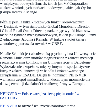
w międzynarodowych firmach, takich jak VF Corporation,
a także w wiodących markach modowych, takich jak Oysho
(Grupa Inditex) i Mango.
Później pełniła kilka kluczowych funkcji kierowniczych
w Desigual, w tym stanowisko Global Monobrand Director
i Global Retail Outlet Director, nadzorując wyniki biznesowe
marki na rynkach międzynarodowych, takich jak Europa, Stany
Zjednoczone, Japonia i Kanada. W trakcie swojej kariery
zawodowej pracowała również w CBRE.
Natalie Schmidt jest absolwentką psychologii na Uniwersytecie
Ramona Llulla oraz studiów magisterskich z zakresu mediacji
i rozwiązywania konfliktów na Uniwersytecie w Barcelonie.
Wykształcenie uzupełniła, między innymi, o specjalistyczne
kursy z zakresu innowacji w handlu i zrównoważonego
zarządzania w ESADE. Dzięki tej nominacji, NEINVER
wzmacnia zespół menadżerski w kluczowym momencie dla
dalszej ewolucji działalności retailowej firmy w Europie.
NEINVER w Polsce zarządza siecią pięciu outletów
FACTORY
NEINVER
to hiszpańska, międzynarodowa firma