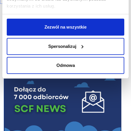
korzystania z ich usług.
Zezwól na wszystkie
R E K L A M A
Spersonalizuj
Odmowa