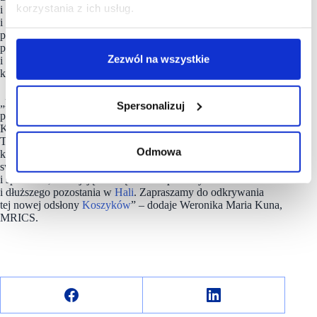
korzystania z ich usług.
i kulturalnych. W planie jest też bogaty kalendarz występów
i wydarzeń — od koncertów akustycznych i stand‑upu,
po wieczory tematyczne i turnieje — które mają ożywiać
przestrzeń poza standardowymi godzinami gastronomicznymi
Zezwól na wszystkie
i wpisywać się w kuratorowany przez Koszyki program
kulturalny.
„Nowy format rozrywkowy wnosi do Koszyków wymiar
Spersonalizuj
profesjonalne rozrywki i doskonale wpisuje się w ideę „Nowej
Karty Warszawy”, którą realizujemy od kilku miesięcy.
To kolejny etap zmian miksu najemców i ewolucji miejsca,
Odmowa
które w rocznicowym roku jubileuszu dekady potwierdza
swoją pozycję destynacji miejskiej łączącej kuchnię, kulturę
i spotkanie, rozwijając ofertę o nowe powody do odwiedzin
i dłuższego pozostania w
Hali
. Zapraszamy do odkrywania
tej nowej odsłony
Koszyków
” – dodaje Weronika Maria Kuna,
MRICS.