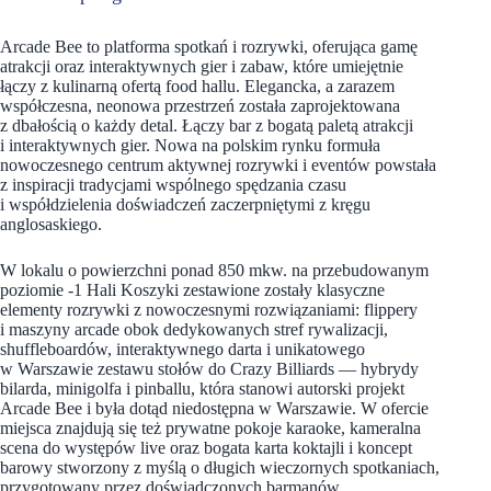
Arcade Bee to platforma spotkań i rozrywki, oferująca gamę
atrakcji oraz interaktywnych gier i zabaw, które umiejętnie
łączy z kulinarną ofertą food hallu. Elegancka, a zarazem
współczesna, neonowa przestrzeń została zaprojektowana
z dbałością o każdy detal. Łączy bar z bogatą paletą atrakcji
i interaktywnych gier. Nowa na polskim rynku formuła
nowoczesnego centrum aktywnej rozrywki i eventów powstała
z inspiracji tradycjami wspólnego spędzania czasu
i współdzielenia doświadczeń zaczerpniętymi z kręgu
anglosaskiego.
W lokalu o powierzchni ponad 850 mkw. na przebudowanym
poziomie -1 Hali Koszyki zestawione zostały klasyczne
elementy rozrywki z nowoczesnymi rozwiązaniami: flippery
i maszyny arcade obok dedykowanych stref rywalizacji,
shuffleboardów, interaktywnego darta i unikatowego
w Warszawie zestawu stołów do Crazy Billiards — hybrydy
bilarda, minigolfa i pinballu, która stanowi autorski projekt
Arcade Bee i była dotąd niedostępna w Warszawie. W ofercie
miejsca znajdują się też prywatne pokoje karaoke, kameralna
scena do występów live oraz bogata karta koktajli i koncept
barowy stworzony z myślą o długich wieczornych spotkaniach,
przygotowany przez doświadczonych barmanów.