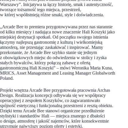
Warszawy”. Inicjatywa ta łączy historię, smak i autentyczność,
tworzące tożsamość tego miejsca, przestrzeń,
w której współistnieją różne smaki, style i doświadczenia.
„Arcade Bee to premiera przygotowywana przez nas starannie
od kilku miesięcy i nadająca nowe znaczenie Hali Koszyki jako
miejskiej destynacji spotkań. Od początku swojego istnienia
łączymy najlepszą gastronomię z kulturą i wielkomiejską
atmosferą, nie przestając zaskakiwać i inspirować. Mamy
przekonanie, że Arcade Bee szybko stanie się jednym
z obowiązkowych miejsc do odwiedzenia w stolicy i zyska
stałych bywalców, którzy połączą zabawę z ofertą
gastronomiczną Hali Koszyki” – mówi Weronika Maria Kuna,
MRICS, Asset Management and Leasing Manager Globalworth
Poland.
Projekt wnętrza Arcade Bee przygotowała pracownia Archas
Design. Realizacja koncepcji odbywała się we współpracy
operacyjnej z zespołem Koszyków, co zagwarantowało
spójność estetyczną i funkcjonalną przestrzeni z resztą obiektu.
Dzięki temu Arcade Bee stanowi organiczne przedłużenie
stylistyki i standardów Hali — miejsca znanego z dbałości
o design, atmosferę i jakość najemców, które konsekwentnie
utrzymuje najwyższy poziom oferty i estetyki.