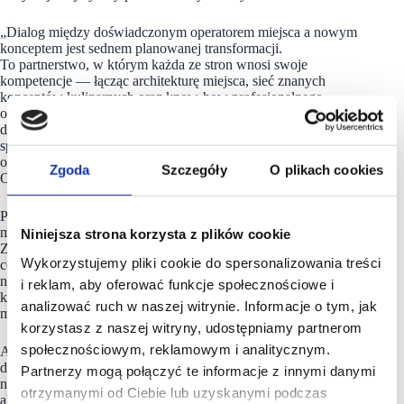
„Dialog między doświadczonym operatorem miejsca a nowym
konceptem jest sednem planowanej transformacji.
To partnerstwo, w którym każda ze stron wnosi swoje
kompetencje — łącząc architekturę miejsca, sieć znanych
konceptów kulinarnych oraz know‑how profesjonalnego
operatora rozrywki — aby wejść na nowy poziom kreowania
doświadczeń dla gości – mieszkańców, turystów, lokalnych
społeczności, ale także firm i grup korzystających z oferty
okolicznościowo” – podsumowuje Maciej Podlasin, Dyrektor
Zgoda
Szczegóły
O plikach cookies
Operacyjny Arcade Bee.
Premiera Arcade Bee następuje w szczególnym dla Koszyków
momencie historii: Hala obchodzi swój cynowy jubileusz.
Niniejsza strona korzysta z plików cookie
Została też po raz trzeci wyróżniona tytułem Superbrands,
Wykorzystujemy pliki cookie do spersonalizowania treści
co potwierdza jej silną pozycję i zaufanie gości. Dodanie
nowego formatu rozrywki pokazuje, że ewoluuje,
i reklam, aby oferować funkcje społecznościowe i
konsekwentnie rozwija swoje funkcje, łącząc dziedzictwo
analizować ruch w naszej witrynie. Informacje o tym, jak
miejsca z nowymi trendami i potrzebami miejskiego życia.
korzystasz z naszej witryny, udostępniamy partnerom
społecznościowym, reklamowym i analitycznym.
Arcade Bee w Hali Koszyki to propozycja adresowana
do szerokiego spektrum użytkowników: od par szukających
Partnerzy mogą połączyć te informacje z innymi danymi
nietuzinkowego wieczoru, przez grupy znajomych chcące
otrzymanymi od Ciebie lub uzyskanymi podczas
aktywnie spędzić czas, po organizatorów wydarzeń firmowych