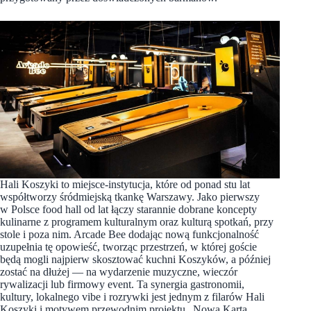
Hali Koszyki to miejsce-instytucja, które od ponad stu lat
współtworzy śródmiejską tkankę Warszawy. Jako pierwszy
w Polsce food hall od lat łączy starannie dobrane koncepty
kulinarne z programem kulturalnym oraz kulturą spotkań, przy
stole i poza nim. Arcade Bee dodając nową funkcjonalność
uzupełnia tę opowieść, tworząc przestrzeń, w której goście
będą mogli najpierw skosztować kuchni Koszyków, a później
zostać na dłużej — na wydarzenie muzyczne, wieczór
rywalizacji lub firmowy event. Ta synergia gastronomii,
kultury, lokalnego vibe i rozrywki jest jednym z filarów Hali
Koszyki i motywem przewodnim projektu „Nowa Karta