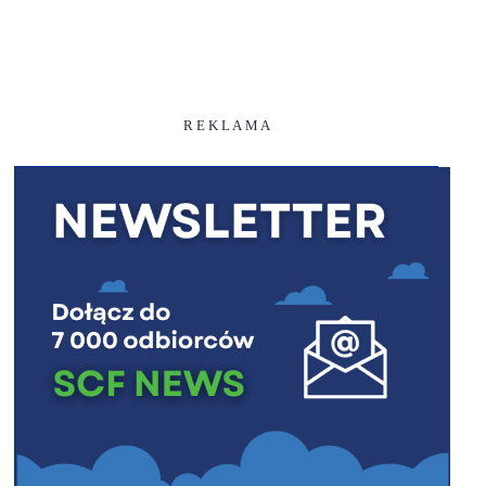
R E K L A M A