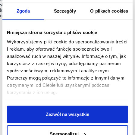
silnym graczem na
Ukrainie
. Firma nie ujawniła planów
kolejnej ekspansji zagranicznej ani tego, czy w przyszłości
Zgoda
Szczegóły
O plikach cookies
rozważa ponowny powrót na polski rynek.
Niniejsza strona korzysta z plików cookie
Wykorzystujemy pliki cookie do spersonalizowania treści
i reklam, aby oferować funkcje społecznościowe i
analizować ruch w naszej witrynie. Informacje o tym, jak
korzystasz z naszej witryny, udostępniamy partnerom
społecznościowym, reklamowym i analitycznym.
Partnerzy mogą połączyć te informacje z innymi danymi
R E K L A M A
otrzymanymi od Ciebie lub uzyskanymi podczas
korzystania z ich usług.
Zezwól na wszystkie
Spersonalizuj