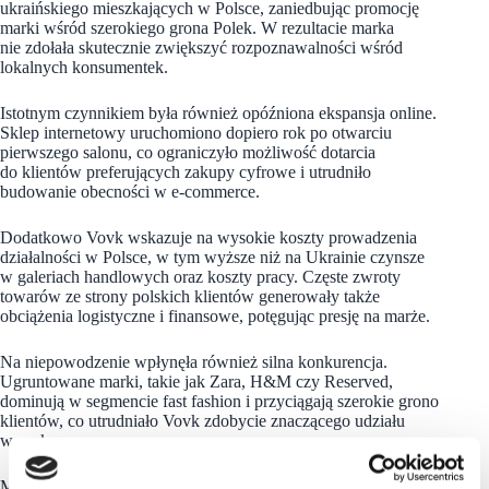
ukraińskiego mieszkających w Polsce, zaniedbując promocję
marki wśród szerokiego grona Polek. W rezultacie marka
nie zdołała skutecznie zwiększyć rozpoznawalności wśród
lokalnych konsumentek.
Istotnym czynnikiem była również opóźniona ekspansja online.
Sklep internetowy uruchomiono dopiero rok po otwarciu
pierwszego salonu, co ograniczyło możliwość dotarcia
do klientów preferujących zakupy cyfrowe i utrudniło
budowanie obecności w e-commerce.
Dodatkowo Vovk wskazuje na wysokie koszty prowadzenia
działalności w Polsce, w tym wyższe niż na Ukrainie czynsze
w galeriach handlowych oraz koszty pracy. Częste zwroty
towarów ze strony polskich klientów generowały także
obciążenia logistyczne i finansowe, potęgując presję na marże.
Na niepowodzenie wpłynęła również silna konkurencja.
Ugruntowane marki, takie jak Zara, H&M czy Reserved,
dominują w segmencie fast fashion i przyciągają szerokie grono
klientów, co utrudniało Vovk zdobycie znaczącego udziału
w rynku.
Mimo zakończenia działalności w Polsce,
Vovk
pozostaje