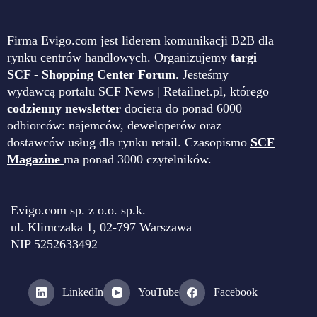
Firma Evigo.com jest liderem komunikacji B2B dla
rynku centrów handlowych. Organizujemy
targi
SCF - Shopping Center Forum
. Jesteśmy
wydawcą portalu SCF News | Retailnet.pl, którego
codzienny newsletter
dociera do ponad 6000
odbiorców: najemców, deweloperów oraz
dostawców usług dla rynku retail. Czasopismo
SCF
Magazine
ma ponad 3000 czytelników.
Evigo.com sp. z o.o. sp.k.
ul. Klimczaka 1, 02-797 Warszawa
NIP 5252633492
LinkedIn
YouTube
Facebook