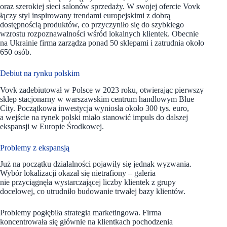
oraz szerokiej sieci salonów sprzedaży. W swojej ofercie Vovk
łączy styl inspirowany trendami europejskimi z dobrą
dostępnością produktów, co przyczyniło się do szybkiego
wzrostu rozpoznawalności wśród lokalnych klientek. Obecnie
na Ukrainie firma zarządza ponad 50 sklepami i zatrudnia około
650 osób.
Debiut na rynku polskim
Vovk zadebiutował w Polsce w 2023 roku, otwierając pierwszy
sklep stacjonarny w warszawskim centrum handlowym Blue
City. Początkowa inwestycja wyniosła około 300 tys. euro,
a wejście na rynek polski miało stanowić impuls do dalszej
ekspansji w Europie Środkowej.
Problemy z ekspansją
Już na początku działalności pojawiły się jednak wyzwania.
Wybór lokalizacji okazał się nietrafiony – galeria
nie przyciągnęła wystarczającej liczby klientek z grupy
docelowej, co utrudniło budowanie trwałej bazy klientów.
Problemy pogłębiła strategia marketingowa. Firma
koncentrowała się głównie na klientkach pochodzenia