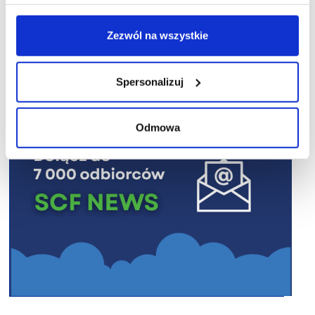
R E K L A M A
Zezwól na wszystkie
Spersonalizuj
Odmowa