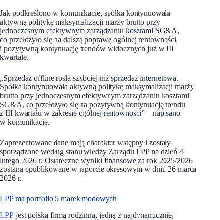
Jak podkreślono w komunikacie, spółka kontynuowała
aktywną politykę maksymalizacji marży brutto przy
jednoczesnym efektywnym zarządzaniu kosztami SG&A,
co przełożyło się na dalszą poprawę ogólnej rentowności
i pozytywną kontynuację trendów widocznych już w III
kwartale.
„Sprzedaż offline rosła szybciej niż sprzedaż internetowa.
Spółka kontynuowała aktywną politykę maksymalizacji marży
brutto przy jednoczesnym efektywnym zarządzaniu kosztami
SG&A, co przełożyło się na pozytywną kontynuację trendu
z III kwartału w zakresie ogólnej rentowności” – napisano
w komunikacie.
Zaprezentowane dane mają charakter wstępny i zostały
sporządzone według stanu wiedzy Zarządu LPP na dzień 4
lutego 2026 r. Ostateczne wyniki finansowe za rok 2025/2026
zostaną opublikowane w raporcie okresowym w dniu 26 marca
2026 r.
LPP ma portfolio 5 marek modowych
LPP
jest polską firmą rodzinną, jedną z najdynamiczniej