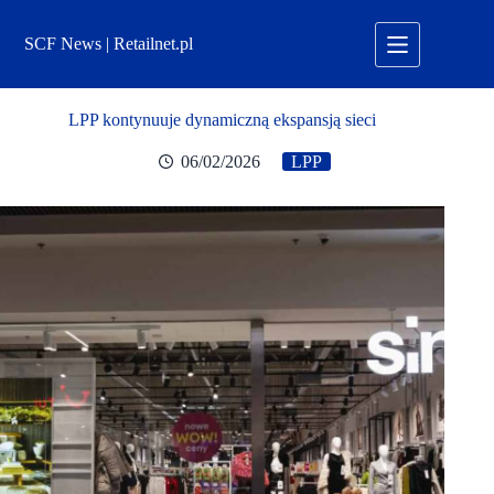
Przejdź
do
SCF News | Retailnet.pl
treści
LPP kontynuuje dynamiczną ekspansją sieci
06/02/2026
LPP