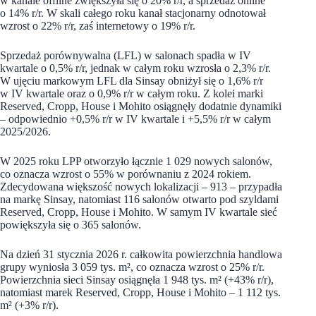
w kanale offline zwiększyła się o 20% r/r, a sprzedaż online
o 14% r/r. W skali całego roku kanał stacjonarny odnotował
wzrost o 22% r/r, zaś internetowy o 19% r/r.
Sprzedaż porównywalna (LFL) w salonach spadła w IV
kwartale o 0,5% r/r, jednak w całym roku wzrosła o 2,3% r/r.
W ujęciu markowym LFL dla Sinsay obniżył się o 1,6% r/r
w IV kwartale oraz o 0,9% r/r w całym roku. Z kolei marki
Reserved, Cropp, House i Mohito osiągnęły dodatnie dynamiki
– odpowiednio +0,5% r/r w IV kwartale i +5,5% r/r w całym
2025/2026.
W 2025 roku LPP otworzyło łącznie 1 029 nowych salonów,
co oznacza wzrost o 55% w porównaniu z 2024 rokiem.
Zdecydowana większość nowych lokalizacji – 913 – przypadła
na markę Sinsay, natomiast 116 salonów otwarto pod szyldami
Reserved, Cropp, House i Mohito. W samym IV kwartale sieć
powiększyła się o 365 salonów.
Na dzień 31 stycznia 2026 r. całkowita powierzchnia handlowa
grupy wyniosła 3 059 tys. m², co oznacza wzrost o 25% r/r.
Powierzchnia sieci Sinsay osiągnęła 1 948 tys. m² (+43% r/r),
natomiast marek Reserved, Cropp, House i Mohito – 1 112 tys.
m² (+3% r/r).