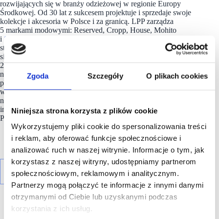
rozwijających się w branży odzieżowej w regionie Europy
Środkowej. Od 30 lat z sukcesem projektuje i sprzedaje swoje
kolekcje i akcesoria w Polsce i za granicą. LPP zarządza
5 markami modowymi: Reserved, Cropp, House, Mohito
i
Sinsay
, których oferta dostępna jest dziś w sprzedaży
stacjonarnej i online na 46 rynkach na świecie. Spółka posiada
sieć ponad 3400 salonów o łącznej powierzchni przekraczającej
2,8 mln m2 i każdego roku dystrybuuje produkty
na 3 kontynenty.
LPP
pełni też ważną rolę, tworząc miejsca
Zgoda
Szczegóły
O plikach cookies
pracy dla ponad 54 tys. osób w biurach i strukturach sprzedaży
w Polsce, krajach Europy, Azji i Afryki. Spółka jest notowana
na warszawskiej Giełdzie Papierów Wartościowych w ramach
indeksu WIG20 oraz należy do prestiżowego indeksu MSCI
Niniejsza strona korzysta z plików cookie
Poland.
Wykorzystujemy pliki cookie do spersonalizowania treści
i reklam, aby oferować funkcje społecznościowe i
analizować ruch w naszej witrynie. Informacje o tym, jak
korzystasz z naszej witryny, udostępniamy partnerom
społecznościowym, reklamowym i analitycznym.
Partnerzy mogą połączyć te informacje z innymi danymi
otrzymanymi od Ciebie lub uzyskanymi podczas
korzystania z ich usług.