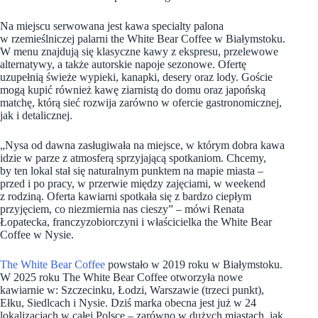
Na miejscu serwowana jest kawa specialty palona
w rzemieślniczej palarni the White Bear Coffee w Białymstoku.
W menu znajdują się klasyczne kawy z ekspresu, przelewowe
alternatywy, a także autorskie napoje sezonowe. Ofertę
uzupełnią świeże wypieki, kanapki, desery oraz lody. Goście
mogą kupić również kawę ziarnistą do domu oraz japońską
matchę, którą sieć rozwija zarówno w ofercie gastronomicznej,
jak i detalicznej.
„Nysa od dawna zasługiwała na miejsce, w którym dobra kawa
idzie w parze z atmosferą sprzyjającą spotkaniom. Chcemy,
by ten lokal stał się naturalnym punktem na mapie miasta –
przed i po pracy, w przerwie między zajęciami, w weekend
z rodziną. Oferta kawiarni spotkała się z bardzo ciepłym
przyjęciem, co niezmiernia nas cieszy” – mówi Renata
Łopatecka, franczyzobiorczyni i właścicielka the White Bear
Coffee w Nysie.
The White Bear Coffee
powstało w 2019 roku w Białymstoku.
W 2025 roku The White Bear Coffee otworzyła nowe
kawiarnie w: Szczecinku, Łodzi, Warszawie (trzeci punkt),
Ełku, Siedlcach i Nysie. Dziś marka obecna jest już w 24
lokalizacjach w całej Polsce – zarówno w dużych miastach, jak