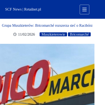
Przejdź
do
SCF News | Retailnet.pl
treści
Grupa Muszkieterów: Bricomarché rozszerza sieć o Racibórz
11/02/2026
Muszkieterowie
Bricomarché