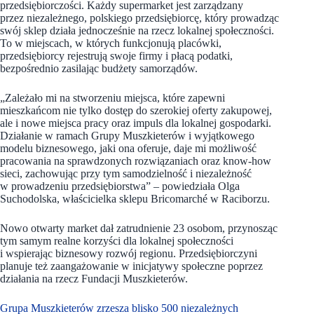
przedsiębiorczości. Każdy supermarket jest zarządzany
przez niezależnego, polskiego przedsiębiorcę, który prowadząc
swój sklep działa jednocześnie na rzecz lokalnej społeczności.
To w miejscach, w których funkcjonują placówki,
przedsiębiorcy rejestrują swoje firmy i płacą podatki,
bezpośrednio zasilając budżety samorządów.
„Zależało mi na stworzeniu miejsca, które zapewni
mieszkańcom nie tylko dostęp do szerokiej oferty zakupowej,
ale i nowe miejsca pracy oraz impuls dla lokalnej gospodarki.
Działanie w ramach Grupy Muszkieterów i wyjątkowego
modelu biznesowego, jaki ona oferuje, daje mi możliwość
pracowania na sprawdzonych rozwiązaniach oraz know-how
sieci, zachowując przy tym samodzielność i niezależność
w prowadzeniu przedsiębiorstwa” – powiedziała Olga
Suchodolska, właścicielka sklepu Bricomarché w Raciborzu.
Nowo otwarty market dał zatrudnienie 23 osobom, przynosząc
tym samym realne korzyści dla lokalnej społeczności
i wspierając biznesowy rozwój regionu. Przedsiębiorczyni
planuje też zaangażowanie w inicjatywy społeczne poprzez
działania na rzecz Fundacji Muszkieterów.
Grupa Muszkieterów zrzesza blisko 500 niezależnych