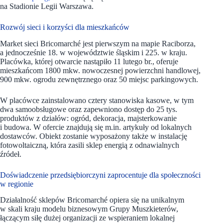
na Stadionie Legii Warszawa.
Rozwój sieci i korzyści dla mieszkańców
Market sieci Bricomarché jest pierwszym na mapie Raciborza,
a jednocześnie 18. w województwie śląskim i 225. w kraju.
Placówka, której otwarcie nastąpiło 11 lutego br., oferuje
mieszkańcom 1800 mkw. nowoczesnej powierzchni handlowej,
900 mkw. ogrodu zewnętrznego oraz 50 miejsc parkingowych.
W placówce zainstalowano cztery stanowiska kasowe, w tym
dwa samoobsługowe oraz zapewniono dostęp do 25 tys.
produktów z działów: ogród, dekoracja, majsterkowanie
i budowa. W ofercie znajdują się m.in. artykuły od lokalnych
dostawców. Obiekt zostanie wyposażony także w instalację
fotowoltaiczną, która zasili sklep energią z odnawialnych
źródeł.
Doświadczenie przedsiębiorczyni zaprocentuje dla społeczności
w regionie
Działalność sklepów Bricomarché opiera się na unikalnym
w skali kraju modelu biznesowym Grupy Muszkieterów,
łączącym siłę dużej organizacji ze wspieraniem lokalnej