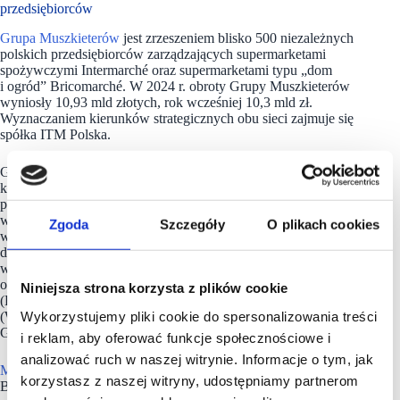
przedsiębiorców
Grupa Muszkieterów
jest zrzeszeniem blisko 500 niezależnych
polskich przedsiębiorców zarządzających supermarketami
spożywczymi Intermarché oraz supermarketami typu „dom
i ogród” Bricomarché. W 2024 r. obroty Grupy Muszkieterów
wyniosły 10,93 mld złotych, rok wcześniej 10,3 mld zł.
Wyznaczaniem kierunków strategicznych obu sieci zajmuje się
spółka ITM Polska.
Grupa Muszkieterów jest regularnie nagradzana w licznych
konkursach i rankingach, m.in. w rankingu najlepszych
polskich pracodawców tygodnika „Wprost” (8. miejsce
w 2024 r.), na Liście 2000 dziennika „Rzeczpospolita”, czyli
Zgoda
Szczegóły
O plikach cookies
w zestawieniu największych firm w Polsce (57. pozycja wg.
danych za 2024 r.), w rankingu „1000 największych firm
w Polsce” „Gazety Finansowej” (48. miejsce w 2024 r.)
oraz w ramach konkursów TOP Franczyzobiorca 2024
Niniejsza strona korzysta z plików cookie
(Franchising.pl) i Franczyzowy Superbohater 2025
Wykorzystujemy pliki cookie do spersonalizowania treści
(Wiadomości Handlowe) nagrody otrzymali przedsiębiorcy
Grupy Muszkieterów.
i reklam, aby oferować funkcje społecznościowe i
analizować ruch w naszej witrynie. Informacje o tym, jak
Muszkieterowie
są obecni w 4 krajach Europy: Polsce, Francji,
korzystasz z naszej witryny, udostępniamy partnerom
Belgii i Portugalii.