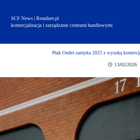
Przejdź
do
treści
SCF News | Retailnet.pl
komercjalizacja i zarządzanie centrami handlowymi
Ptak Outlet zamyka 2025 z wysoką komercja
13/02/2026