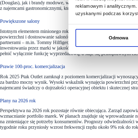
(Douglas), jak i brandy modowe, w tym Tommy Hilfiger, Calvin Klein
reklamowym i analitycznym. 
z najemcami gastronomicznymi, które wzmacniają funkcję destynacyjn
uzyskanymi podczas korzysta
Powiększone salony
Istotnym elementem minionego roku było pięć kontraktów obejmującyc
powierzchni i dostosowanie salonów do najnowszych konceptów wizu
Odmowa
partnerami – m.in. Tommy Hilfiger, Calvin Klein, Vistula, Diverse i 
inwestowania przez marki w jakość przestrzeni outletowych. Moderniza
pełnić wyłącznie funkcję wyprzedażową, a staje się pełnoprawnym ele
Prawie 100-proc. komercjalizacja
Rok 2025 Ptak Outlet zamknął z poziomem komercjalizacji wynosząc
za bardzo mocny wynik. Wysoki wskaźnik wynajęcia powierzchni przy
najemcami świadczy o dojrzałości operacyjnej obiektu i skutecznej str
Plany na 2026 rok
Perspektywa na 2026 rok pozostaje równie obiecująca. Zarząd zapowi
wzmacnianie portfolio marek. W planach znajduje się wprowadzanie 
na zmieniające się potrzeby konsumentów. Prognozy odwiedzalności w
tygodnie roku przyniosły wzrost frekwencji rzędu około 9% rok do rok