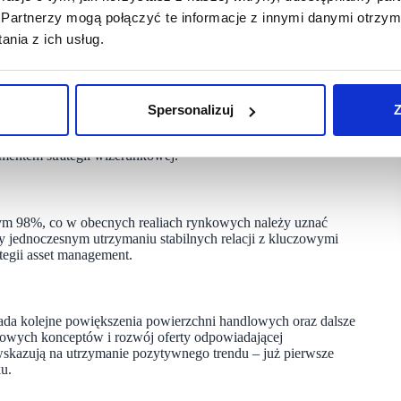
, Vistula, Diverse czy Solar. Do tego dochodzą także umowy
Partnerzy mogą połączyć te informacje z innymi danymi otrzym
ą obiektu.
nia z ich usług.
h nie tylko przedłużenie współpracy, ale również powiększenie
alnych. Projekty realizowane wspólnie z kluczowymi
Spersonalizuj
Z
Alpine Pro – wpisują się w obserwowany na rynku trend
cje i rozbudowy potwierdzają, że kanał outletowy przestaje
mentem strategii wizerunkowej.
ym 98%, co w obecnych realiach rynkowych należy uznać
 jednoczesnym utrzymaniu stabilnych relacji z kluczowymi
ategii asset management.
ada kolejne powiększenia powierzchni handlowych oraz dalsze
nowych konceptów i rozwój oferty odpowiadającej
skazują na utrzymanie pozytywnego trendu – już pierwsze
u.