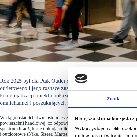
Rok 2025 był dla Ptak Outlet okresem intensywnej aktywności
outletowego i jego rosnące znaczenie w strukturze polskie
komercjalizacji obiektu pokazują, że centrum pozostaje atrakc
Zgoda
omnichannel i poszukujących stabilnych, efektywnych przest
W ciągu ostatnich dwunastu miesięcy Ptak Outlet sfinalizował 22 prz
Niniejsza strona korzysta z
powierzchni handlowej, co odpowiada około 30% całkowitej GLA cent
Wykorzystujemy pliki cookie 
spektrum branż, które traktują outlet jako strategiczny kanał sprzeda
i outdoorowe (Nike, Sizeer, Martes Sport), koncepty z segmentu home
ruch w naszej witrynie. Inf