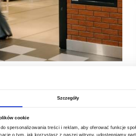
 komercyjnej, który potwierdził stabilność formatu
go handlu. Skala podpisanych umów najmu oraz poziom
yjną lokalizacją dla marek rozwijających strategie
Szczegóły
rzeni sprzedażowych.
edłużenia umów najmu obejmujące łącznie blisko 5,4 tys. mkw.
 plików cookie
rum. Struktura podpisanych kontraktów pokazuje szerokie
do spersonalizowania treści i reklam, aby oferować funkcje sp
ży. Wśród najemców znalazły się zarówno marki sportowe
 (Le Creuset, WMF, Villeroy & Boch), operatorzy beauty
ormacje o tym, jak korzystasz z naszej witryny, udostępniamy p