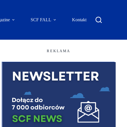
azine
SCF FALL
Kontakt
R E K L A M A