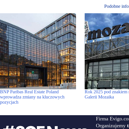
Podobne info
BNP Paribas Real Estate Poland
Rok 2025 pod znakiem r
wprowadza zmiany na kluczowych
Galerii Mozaika
pozycjach
Firma Evigo.co
Organizujemy