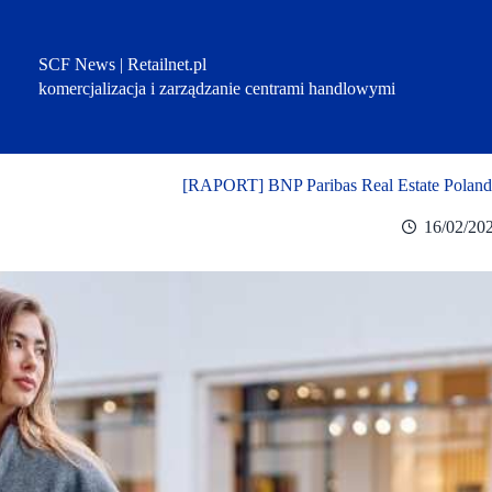
Przejdź
do
treści
SCF News | Retailnet.pl
komercjalizacja i zarządzanie centrami handlowymi
[RAPORT] BNP Paribas Real Estate Poland
16/02/20