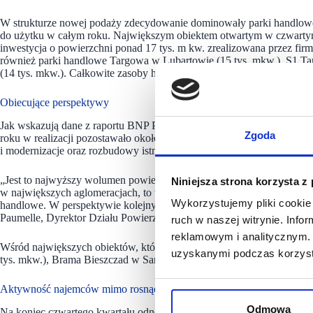
W strukturze nowej podaży zdecydowanie dominowały parki handlowe
do użytku w całym roku. Największym obiektem otwartym w czwartym
inwestycja o powierzchni ponad 17 tys. m kw. zrealizowana przez firmę
również parki handlowe Targowa w Lubartowie (15 tys. mkw.), S1 Ta
(14 tys. mkw.). Całkowite zasoby handlowe powiększył również nowy 
Obiecujące perspektywy
Jak wskazują dane z raportu BNP Paribas Real Estate Poland, tempo i
Zgoda
roku w realizacji pozostawało około 610 tys. mkw. powierzchni handl
i modernizacje oraz rozbudowy istniejących obiektów (148 tys. mkw.).
„Jest to najwyższy wolumen powierzchni w budowie obserwowany w os
Niniejsza strona korzysta z
w największych aglomeracjach, to właśnie mniejsze miasta absorbują 
Wykorzystujemy pliki cookie 
handlowe. W perspektywie kolejnych lat przewidujemy dalszy, stabil
Paumelle, Dyrektor Działu Powierzchni Handlowych BNP Paribas Real
ruch w naszej witrynie. Inf
reklamowym i analitycznym. 
Wśród największych obiektów, których otwarcie planowane jest w trze
uzyskanymi podczas korzysta
tys. mkw.), Brama Bieszczad w Sanoku (23 tys. mkw.) oraz Galeria 
Aktywność najemców mimo rosnących czynszów
Odmowa
Na koniec czwartego kwartału odnotowano debiut 10 nowych sieci ha