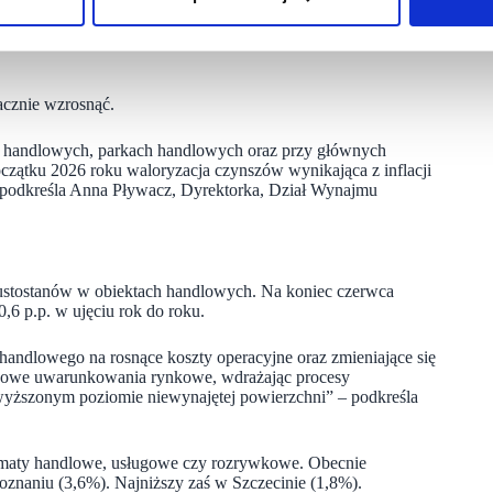
edniego roku. Wyniki te potwierdzają utrzymujące się silne
operatorów, pomimo rosnących kosztów prowadzenia
acznie wzrosnąć.
ch handlowych, parkach handlowych oraz przy głównych
czątku 2026 roku waloryzacja czynszów wynikająca z inflacji
– podkreśla Anna Pływacz, Dyrektorka, Dział Wynajmu
ustostanów w obiektach handlowych. Na koniec czerwca
,6 p.p. w ujęciu rok do roku.
handlowego na rosnące koszty operacyjne oraz zmieniające się
a nowe uwarunkowania rynkowe, wdrażając procesy
wyższonym poziomie niewynajętej powierzchni” – podkreśla
 formaty handlowe, usługowe czy rozrywkowe. Obecnie
oznaniu (3,6%). Najniższy zaś w Szczecinie (1,8%).