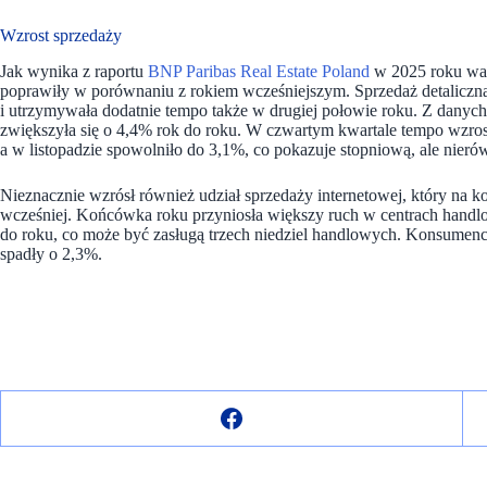
Wzrost sprzedaży
Jak wynika z raportu
BNP Paribas Real Estate Poland
w 2025 roku war
poprawiły w porównaniu z rokiem wcześniejszym. Sprzedaż detaliczn
i utrzymywała dodatnie tempo także w drugiej połowie roku. Z danych
zwiększyła się o 4,4% rok do roku. W czwartym kwartale tempo wzro
a w listopadzie spowolniło do 3,1%, co pokazuje stopniową, ale nie
Nieznacznie wzrósł również udział sprzedaży internetowej, który na kon
wcześniej. Końcówka roku przyniosła większy ruch w centrach hand
do roku, co może być zasługą trzech niedziel handlowych. Konsumenci
spadły o 2,3%.