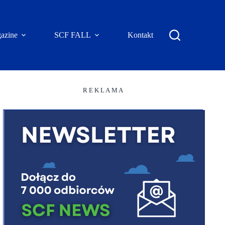
azine
SCF FALL
Kontakt
R E K L A M A