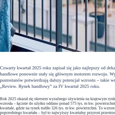
Czwarty kwartał 2025 roku zapisał się jako najlepszy od de
handlowe ponownie stały się głównym motorem rozwoju. Wy
pustostanów potwierdzają dalszy potencjał wzrostu – takie w
„Review. Rynek handlowy” za IV kwartał 2025 roku.
Rok 2025 okazał się okresem wyraźnego ożywienia na krajowym ry
wzrosła – łącznie do użytku oddano ponad 575 tys. m kw. powierzch
kwartale, gdzie na rynek trafiło 326 tys. m kw. powierzchni. To wzr
poprzedniego kwartału – był to najwyższy kwartalny przyrost przestrze