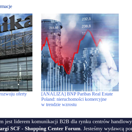
rmacje
ozwoju oferty
[ANALIZA] BNP Paribas Real Estate
Poland: nieruchomości komercyjne
w trendzie wzrostu
m jest liderem komunikacji B2B dla rynku centrów handlowy
targi SCF - Shopping Center Forum
. Jesteśmy wydawcą por