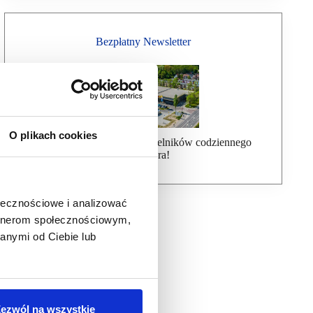
Bezpłatny Newsletter
O plikach cookies
Dołącz do ponad 7000 czytelników codziennego
newslettera!
ołecznościowe i analizować
artnerom społecznościowym,
anymi od Ciebie lub
ezwól na wszystkie