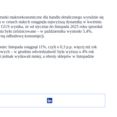
unki makroekonomiczne dla handlu detalicznego wyraźnie się
a w cenach stałych osiągnęła najwyższą dynamikę w kwietniu
 GUS wynika, że od stycznia do listopada 2025 roku sprzedaż
stu było zróżnicowane – w październiku wyniosło 5,4%,
równą odbudowę konsumpcji.
iec listopada osiągnął 11%, czyli o 0,3 p.p. więcej niż rok
lowych – w grudniu odwiedzalność była wyższa o 4% rok
 jednak wydawali mniej, a obroty sklepów w listopadzie