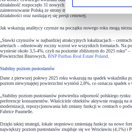
działalność rozpoczęło 31 nowych marek – to poziom zbliżony do poprz
zainteresowanie Polską ze strony międzynarodowych i regionalnych 
działalności oraz nasilającej się presji cenowej.
Jak wskazują analitycy czynsze na początku nowego roku mogą niezn
„Stawki czynszów w najbardziej atrakcyjnych lokalizacjach – centra
arteriach – odnotowały roczny wzrost we wszystkich formatach. Na po
wyniesie około 3,5-4%, czyli na poziomie zbliżonym do 2025 roku” 
Powierzchni Biurowych,
BNP Paribas Real Estate Poland
.
Stabilny poziom pustostanów
Dane z pierwszej połowy 2025 roku wskazują na spadek wskaźnika p
poziom niewynajętej powierzchni wyniósł 2,8%, co oznacza spadek o 0
„Stabilny poziom pustostanów potwierdza odporność polskiego rynku 
preferencje konsumentów. Właściciele obiektów aktywnie reagują n
modernizacji, repozycjonowania lub zmiany funkcji w centrach o pod
Fabrice Paumelle.
Dzięki takiej strategii, lokale stopniowo zmieniają funkcje na nowe
największy poziom pustostanów znajduje się we Wrocławiu (4,1%) i P