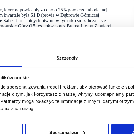
, które odpowiadały za około 75% powierzchni oddanej
 kwartale była S1 Dąbrovia w Dąbrowie Górniczej –
 Saller. Do istotnych otwarć w tym okresie zaliczają się
rnowskie Góry (15 tys. mkw.) oraz Brama Jury w Zawierciu
obiekt Agata Meble w Olsztynie (16 tys. mkw.)
nwestycji na rynku handlowym nie słabnie. Na koniec 2025
Szczegóły
owej, obejmującej zarówno nowe projekty (462 tys. mkw.), jak
tatnich latach. Choć nowe projekty pojawiają się również
 plików cookie
znaczną część nowej podaży, odpowiadając na lokalne deficyty
do spersonalizowania treści i reklam, aby oferować funkcje sp
ny rozwój segmentu parków handlowych” – podkreśla Fabrice
 Estate Poland.
ormacje o tym, jak korzystasz z naszej witryny, udostępniamy p
Partnerzy mogą połączyć te informacje z innymi danymi otrzym
cim kwartale 2026 roku, należą parki handlowe: BIG Piła (38
nia z ich usług.
Podhalańska w Nowym Targu (21,5 tys. mkw.).
Spersonalizuj
Z
ndlowych. W całym 2025 roku na rynku handlu stacjonarnego