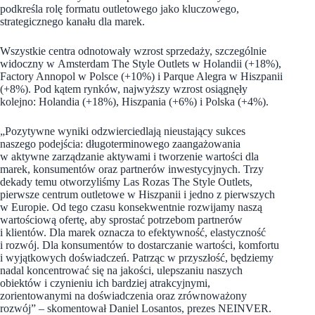
podkreśla rolę formatu outletowego jako kluczowego,
strategicznego kanału dla marek.
Wszystkie centra odnotowały wzrost sprzedaży, szczególnie
widoczny w Amsterdam The Style Outlets w Holandii (+18%),
Factory Annopol w Polsce (+10%) i Parque Alegra w Hiszpanii
(+8%). Pod kątem rynków, najwyższy wzrost osiągnęły
kolejno: Holandia (+18%), Hiszpania (+6%) i Polska (+4%).
„Pozytywne wyniki odzwierciedlają nieustający sukces
naszego podejścia: długoterminowego zaangażowania
w aktywne zarządzanie aktywami i tworzenie wartości dla
marek, konsumentów oraz partnerów inwestycyjnych. Trzy
dekady temu otworzyliśmy Las Rozas The Style Outlets,
pierwsze centrum outletowe w Hiszpanii i jedno z pierwszych
w Europie. Od tego czasu konsekwentnie rozwijamy naszą
wartościową ofertę, aby sprostać potrzebom partnerów
i klientów. Dla marek oznacza to efektywność, elastyczność
i rozwój. Dla konsumentów to dostarczanie wartości, komfortu
i wyjątkowych doświadczeń. Patrząc w przyszłość, będziemy
nadal koncentrować się na jakości, ulepszaniu naszych
obiektów i czynieniu ich bardziej atrakcyjnymi,
zorientowanymi na doświadczenia oraz zrównoważony
rozwój” – skomentował Daniel Losantos, prezes NEINVER.