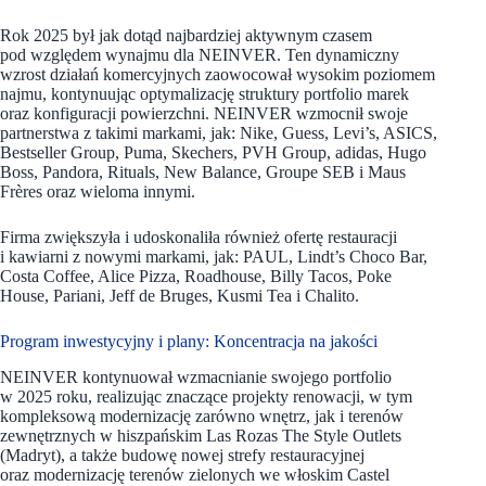
Rok 2025 był jak dotąd najbardziej aktywnym czasem
pod względem wynajmu dla NEINVER. Ten dynamiczny
wzrost działań komercyjnych zaowocował wysokim poziomem
najmu, kontynuując optymalizację struktury portfolio marek
oraz konfiguracji powierzchni. NEINVER wzmocnił swoje
partnerstwa z takimi markami, jak: Nike, Guess, Levi’s, ASICS,
Bestseller Group, Puma, Skechers, PVH Group, adidas, Hugo
Boss, Pandora, Rituals, New Balance, Groupe SEB i Maus
Frères oraz wieloma innymi.
Firma zwiększyła i udoskonaliła również ofertę restauracji
i kawiarni z nowymi markami, jak: PAUL, Lindt’s Choco Bar,
Costa Coffee, Alice Pizza, Roadhouse, Billy Tacos, Poke
House, Pariani, Jeff de Bruges, Kusmi Tea i Chalito.
Program inwestycyjny i plany: Koncentracja na jakości
NEINVER kontynuował wzmacnianie swojego portfolio
w 2025 roku, realizując znaczące projekty renowacji, w tym
kompleksową modernizację zarówno wnętrz, jak i terenów
zewnętrznych w hiszpańskim Las Rozas The Style Outlets
(Madryt), a także budowę nowej strefy restauracyjnej
oraz modernizację terenów zielonych we włoskim Castel