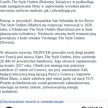
Guelfo The Style Outlets (Bolonia). Inicjatywy te podkreślają
stałe zaangażowanie firmy w zapewnianie wysokiej jakości
otoczenia zarówno markom, jak i odwiedzającym.
Patrząc w przyszłość, hiszpańskie San Sebastián de los Reyes
The Style Outlets (Madryt) ma rozpocząć renowację w 2026
roku, a Viladecans The Style Outlets (Barcelona) jest w fazie
planowania rozbudowy. Niedawno otwartą strefę restauracyjną
powiększy z kolei włoskie Vicolungo The Style Outlets
(Novara).
W obszarze rozwoju, NEINVER prowadzi swój drugi projekt
we Francji pod nazwą Alpes The Style Outlets, który zaoferuje
20 400 m² powierzchni handlowej. Jego otwarcie zaplanowano
na koniec 2027 roku. Obiekt jest strategicznie położony
zaledwie 25 minut od Genewy, tuż przy autostradzie A40,
będącej kluczową trasą łączącą Paryż z Genewą i regionem
Mont Blanc, a także zaledwie pięć minut jazdy od stacji TGV.
Projekt architektoniczny został gruntownie zaktualizowany,
stawiając na tereny zielone, zrównoważoną energię
i mobilność.
Zrównoważony rozwój w centrum uwagi