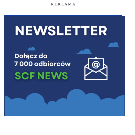
R E K L A M A