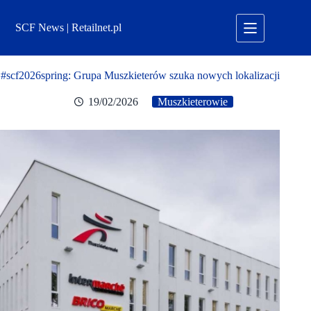
Przejdź
do
SCF News | Retailnet.pl
treści
#scf2026spring: Grupa Muszkieterów szuka nowych lokalizacji
19/02/2026
Muszkieterowie