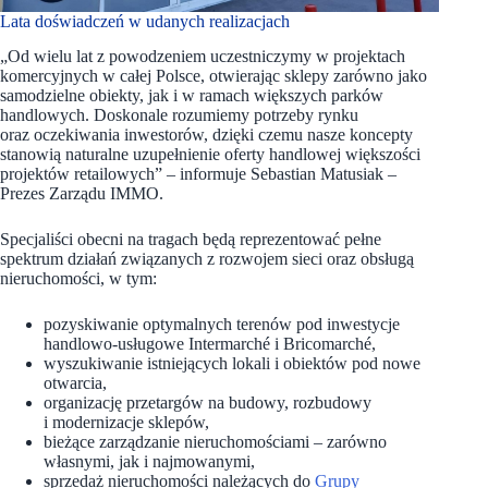
Lata doświadczeń w udanych realizacjach
„Od wielu lat z powodzeniem uczestniczymy w projektach
komercyjnych w całej Polsce, otwierając sklepy zarówno jako
samodzielne obiekty, jak i w ramach większych parków
handlowych. Doskonale rozumiemy potrzeby rynku
oraz oczekiwania inwestorów, dzięki czemu nasze koncepty
stanowią naturalne uzupełnienie oferty handlowej większości
projektów retailowych” – informuje Sebastian Matusiak –
Prezes Zarządu IMMO.
Specjaliści obecni na tragach będą reprezentować pełne
spektrum działań związanych z rozwojem sieci oraz obsługą
nieruchomości, w tym:
pozyskiwanie optymalnych terenów pod inwestycje
handlowo‑usługowe Intermarché i Bricomarché,
wyszukiwanie istniejących lokali i obiektów pod nowe
otwarcia,
organizację przetargów na budowy, rozbudowy
i modernizacje sklepów,
bieżące zarządzanie nieruchomościami – zarówno
własnymi, jak i najmowanymi,
sprzedaż nieruchomości należących do
Grupy