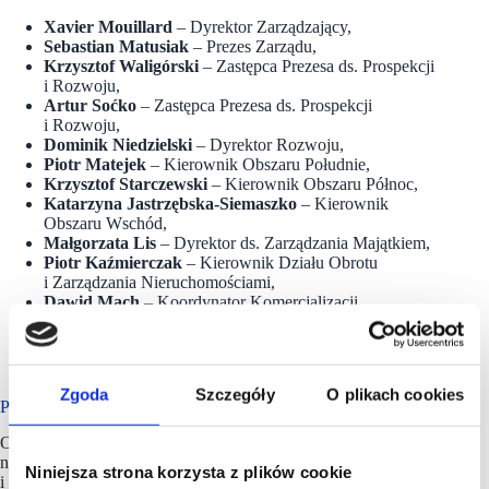
Xavier Mouillard
– Dyrektor Zarządzający,
Sebastian Matusiak
– Prezes Zarządu,
Krzysztof Waligórski
– Zastępca Prezesa ds. Prospekcji
i Rozwoju,
Artur Soćko
– Zastępca Prezesa ds. Prospekcji
i Rozwoju,
Dominik Niedzielski
– Dyrektor Rozwoju,
Piotr Matejek
– Kierownik Obszaru Południe,
Krzysztof Starczewski
– Kierownik Obszaru Północ,
Katarzyna Jastrzębska-Siemaszko
– Kierownik
Obszaru Wschód,
Małgorzata Lis
– Dyrektor ds. Zarządzania Majątkiem,
Piotr Kaźmierczak
– Kierownik Działu Obrotu
i Zarządzania Nieruchomościami,
Dawid Mach
– Koordynator Komercjalizacji
i Sprzedaży Nieruchomości,
Ewelina Górna
– Koordynator Komercjalizacji
i Sprzedaży Nieruchomości,
Zgoda
Szczegóły
O plikach cookies
Ponad 1300 uczestników #scf2026spring
Organizowane od kilkunastu lat targi SCF skupiają
najważniejsze firmy z rynku centrów handlowych: inwestorów
Niniejsza strona korzysta z plików cookie
i zarządców centrów i parków handlowych oraz ich najemców.