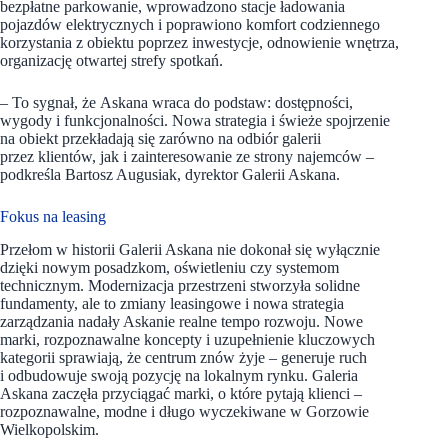
bezpłatne parkowanie, wprowadzono stacje ładowania
pojazdów elektrycznych i poprawiono komfort codziennego
korzystania z obiektu poprzez inwestycje, odnowienie wnętrza,
organizację otwartej strefy spotkań.
– To sygnał, że Askana wraca do podstaw: dostępności,
wygody i funkcjonalności. Nowa strategia i świeże spojrzenie
na obiekt przekładają się zarówno na odbiór galerii
przez klientów, jak i zainteresowanie ze strony najemców –
podkreśla Bartosz Augusiak, dyrektor Galerii Askana.
Fokus na leasing
Przełom w historii Galerii Askana nie dokonał się wyłącznie
dzięki nowym posadzkom, oświetleniu czy systemom
technicznym. Modernizacja przestrzeni stworzyła solidne
fundamenty, ale to zmiany leasingowe i nowa strategia
zarządzania nadały Askanie realne tempo rozwoju. Nowe
marki, rozpoznawalne koncepty i uzupełnienie kluczowych
kategorii sprawiają, że centrum znów żyje – generuje ruch
i odbudowuje swoją pozycję na lokalnym rynku. Galeria
Askana zaczęła przyciągać marki, o które pytają klienci –
rozpoznawalne, modne i długo wyczekiwane w Gorzowie
Wielkopolskim.