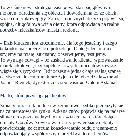
To właśnie nowa strategia leasingowa stała się głównym
motorem odradzania się obiektu i dowodem na to, że obiekt
wraca do rynkowej gry. Zamiast doraźnych decyzji pojawia się
spójna, długofalowa wizja oferty, która odpowiada na realne
potrzeby mieszkańców miasta i regionu.
– Dziś kluczem jest zrozumienie, dla kogo jesteśmy i czego
ta konkretna społeczność potrzebuje. Dlatego tenant-mix
szyjemy na miarę: słuchamy, obserwujemy, testujemy.
To wymaga odwagi – bo zaskakiwanie klienta, wprowadzanie
marek lokalnych, czy zupełnie nowych konceptów zawsze
wiąże się z ryzykiem. Jednocześnie jednak daje realną szansę
na stworzenie centrum, które żyje, a nie tylko działa – mówi
Joanna Bieniek, dyrektorka działu leasingu Galerii Askana.
Marki, które przyciągają klientów
Zmiany infrastrukturalne i wizerunkowe szybko przełożyły się
na zainteresowanie rynku. Askana znów pojawia się na radarze
silnych, rozpoznawalnych marek – także tych, które dotąd
omijały Gorzów. Nowe otwarcia i zapowiedziane debiuty
potwierdzają, że centrum konsekwentnie buduje tenant-mix
odpowiadający współczesnym oczekiwaniom klientów.