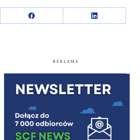
R E K L A M A