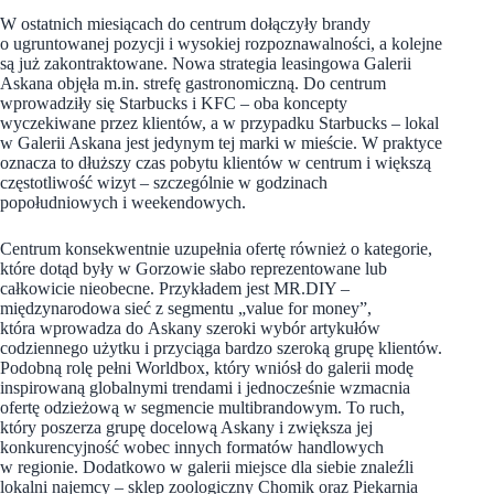
W ostatnich miesiącach do centrum dołączyły brandy
o ugruntowanej pozycji i wysokiej rozpoznawalności, a kolejne
są już zakontraktowane. Nowa strategia leasingowa Galerii
Askana objęła m.in. strefę gastronomiczną. Do centrum
wprowadziły się Starbucks i KFC – oba koncepty
wyczekiwane przez klientów, a w przypadku Starbucks – lokal
w Galerii Askana jest jedynym tej marki w mieście. W praktyce
oznacza to dłuższy czas pobytu klientów w centrum i większą
częstotliwość wizyt – szczególnie w godzinach
popołudniowych i weekendowych.
Centrum konsekwentnie uzupełnia ofertę również o kategorie,
które dotąd były w Gorzowie słabo reprezentowane lub
całkowicie nieobecne. Przykładem jest MR.DIY –
międzynarodowa sieć z segmentu „value for money”,
która wprowadza do Askany szeroki wybór artykułów
codziennego użytku i przyciąga bardzo szeroką grupę klientów.
Podobną rolę pełni Worldbox, który wniósł do galerii modę
inspirowaną globalnymi trendami i jednocześnie wzmacnia
ofertę odzieżową w segmencie multibrandowym. To ruch,
który poszerza grupę docelową Askany i zwiększa jej
konkurencyjność wobec innych formatów handlowych
w regionie. Dodatkowo w galerii miejsce dla siebie znaleźli
lokalni najemcy – sklep zoologiczny Chomik oraz Piekarnia