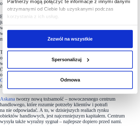
Partnerzy mogą połączyć te informacje z innymi danymi
od wiosny do jesieni 2026.
otrzymanymi od Ciebie lub uzyskanymi podczas
korzystania z ich usług.
Efekty dotychczasowych działań można prześledzić w danych
już teraz – w całym IV kwartale 2025 r. odwiedzalność centrum
wzrosła o 8,5 proc. rok do roku, a sam grudzień przyniósł
wynik przekraczający 10 proc. względem tego samego
Zezwól na wszystkie
miesiąca 2024.
To szczególnie istotne w kontekście danych rynkowych
opublikowanych przez Polską Radę Centrów Handlowych,
Spersonalizuj
według których w segmencie małych i bardzo małych obiektów
(5-20 tys. mkw. do jakich zalicza się Galeria Askana)
odnotowano spadek odwiedzalności na poziomie -1,1 proc.
Odmowa
Galeria Askana
rośnie więc wbrew trendowi, potwierdzając,
że zmiana tenant-mixu realnie przekłada się na ruch.
Askana
tworzy nową tożsamość – nowoczesnego centrum
handlowego, które rozumie potrzeby klientów i potrafi
na nie odpowiadać. A to, w dzisiejszych realiach rynku
obiektów handlowych, jest najcenniejszym kapitałem. Centrum
wysyła także wyraźny sygnał – najlepsze dopiero przed nami.