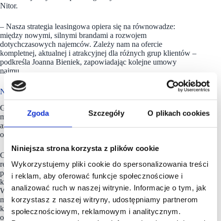
Nitor.
– Nasza strategia leasingowa opiera się na równowadze:
między nowymi, silnymi brandami a rozwojem
dotychczasowych najemców. Zależy nam na ofercie
kompletnej, aktualnej i atrakcyjnej dla różnych grup klientów –
podkreśla Joanna Bieniek, zapowiadając kolejne umowy
najmu.
Najlepsze dopiero przed Askaną
Grudzień 2025 roku okazał się dla Askany wyjątkowo mocnym
Zgoda
Szczegóły
O plikach cookies
miesiącem leasingowym. W ciągu kilku tygodni otwarto
aż sześć nowych sklepów, co wyraźnie przełożyło się na wzrost
odwiedzalności i wyczuwalne ożywienie w pasażach.
Niniejsza strona korzysta z plików cookie
Centrum nie zwalnia tempa – niebawem debiut salonu W.Kruk,
Wykorzystujemy pliki cookie do spersonalizowania treści
relokacja marki Eurofirany do większego lokalu oraz znaczące
powiększenie – o ponad 160 mkw. – salonu Rossmann,
i reklam, aby oferować funkcje społecznościowe i
który otworzy się w nowym koncepcie. To jednak nie koniec.
analizować ruch w naszej witrynie. Informacje o tym, jak
W podpisie są kolejne umowy z dużymi, rozpoznawalnymi
korzystasz z naszej witryny, udostępniamy partnerom
markami oraz rozmowy z operatorem sieci siłowni,
którego wejście wazmocniłoby ofertę sportową obiektu. Plan
społecznościowym, reklamowym i analitycznym.
otwarć zakłada, że nowe sklepy będą sukcesywnie otwierane