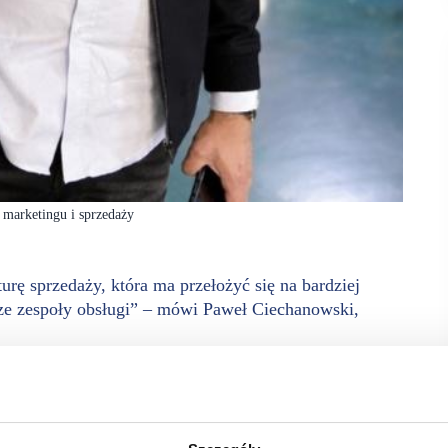
 marketingu i sprzedaży
 sprzedaży, która ma przełożyć się na bardziej
ze zespoły obsługi” – mówi Paweł Ciechanowski,
otychczasowe zmiany miały sens. LAVARD RETAIL
akończył swoją pracę, co jednoznacznie potwierdza, że spółka
wy do dalszego rozwoju.