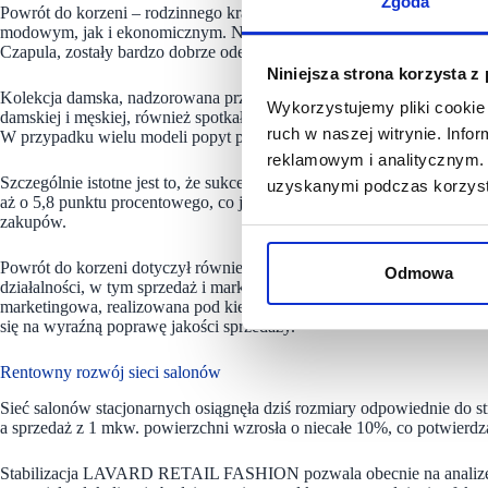
Zgoda
Powrót do korzeni – rodzinnego krawiectwa oraz koncentracji na jako
modowym, jak i ekonomicznym. Nowe modele odzieży, zaprojektowane
Czapula, zostały bardzo dobrze odebrane przez klientów.
Niniejsza strona korzysta z
Kolekcja damska, nadzorowana przez Joannę Koźlak, dyrektora działu
Wykorzystujemy pliki cookie 
damskiej i męskiej, również spotkała się z entuzjastycznym przyjęc
ruch w naszej witrynie. Inf
W przypadku wielu modeli popyt przewyższył podaż, co potwierdza tra
reklamowym i analitycznym. 
Szczególnie istotne jest to, że sukces kolekcji szedł w parze ze wzro
uzyskanymi podczas korzysta
aż o 5,8 punktu procentowego, co jest efektem lepszego miksu produ
zakupów.
Powrót do korzeni dotyczył również obszaru zarządzania. Wzmocnio
Odmowa
działalności, w tym sprzedaż i marketing, co pozwoliło na bardziej św
marketingowa, realizowana pod kierunkiem Pawła Ciechanowskiego, dy
się na wyraźną poprawę jakości sprzedaży.
Rentowny rozwój sieci salonów
Sieć salonów stacjonarnych osiągnęła dziś rozmiary odpowiednie do s
a sprzedaż z 1 mkw. powierzchni wzrosła o niecałe 10%, co potwierdz
Stabilizacja LAVARD RETAIL FASHION pozwala obecnie na analizę k