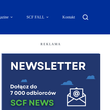
azine
SCF FALL
Kontakt
R E K L A M A