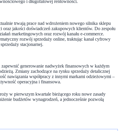
tywnościowego i długofalowej rentowności.
ktualnie trwają prace nad wdrożeniem nowego silnika sklepu
ści oraz jakości doświadczeń zakupowych klientów. Do zespołu
działań marketingowych oraz rozwój kanału e-commerce.
matyczny rozwój sprzedaży online, traktując kanał cyfrowy
 sprzedaży stacjonarnej.
ma zapewnić generowanie nadwyżek finansowych w każdym
 odzieżą. Zmiany zachodzące na rynku sprzedaży detalicznej
ość nawiązania współpracy z innymi markami odzieżowymi –
tywność operacyjna i finansowa.
droży w pierwszym kwartale bieżącego roku nowe zasady
niżenie budżetów wynagrodzeń, a jednocześnie pozwolą