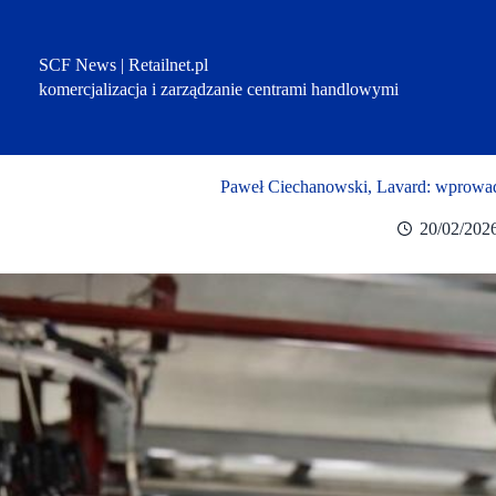
Przejdź
do
treści
SCF News | Retailnet.pl
komercjalizacja i zarządzanie centrami handlowymi
Paweł Ciechanowski, Lavard: wprowad
20/02/202