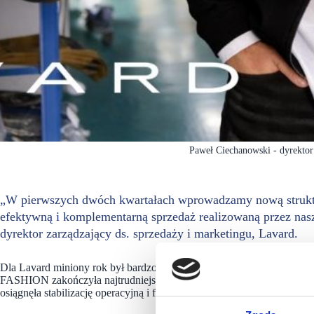
Paweł Ciechanowski - dyrektor
„W pierwszych dwóch kwartałach wprowadzamy nową strukturę
efektywną i komplementarną sprzedaż realizowaną przez nas
dyrektor zarządzający ds. sprzedaży i marketingu, Lavard.
Dla Lavard miniony rok był bardzo ważny, gdyż potwierdził, że d
FASHION zakończyła najtrudniejszy etap restrukturyzacji. Zarządca z
osiągnęła stabilizację operacyjną i finansową, tworząc solidne podsta