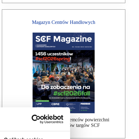
Magazyn Centrów Handlowych
Bezpłatna wysyłka dla najemców powierzchni
handlowej, uczestników targów SCF