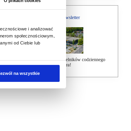
O plikach cookies
Bezpłatny Newsletter
ołecznościowe i analizować
artnerom społecznościowym,
anymi od Ciebie lub
Dołącz do ponad 7000 czytelników codziennego
newslettera!
ezwól na wszystkie