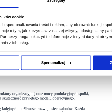
Szczegóły
ści produktu – przyniósł wymierne efekty zarówno w obszarze
 przez znakomitych projektantów, w tym m.in. Rafała
 plików cookie
 zakupów, aktywnie uczestniczącego w tworzeniu kolekcji
do spersonalizowania treści i reklam, aby oferować funkcje sp
iem wymagających klientek segmentu mody premium.
ormacje o tym, jak korzystasz z naszej witryny, udostępniamy p
fność decyzji produktowych oraz zdrową strukturę oferty.
Partnerzy mogą połączyć te informacje z innymi danymi otrzym
stem efektywności. Osiągana marża handlowa poprawiła się
nia z ich usług.
ktowego, dyscypliny cenowej oraz precyzyjnego planowania
no rolę menedżerów odpowiedzialnych za kluczowe obszary
Spersonalizuj
Z
iadome i efektywne zarządzanie siecią. Strategia sprzedażowo-
rektora zarządzającego ds. sprzedaży i marketingu, przełożyła
truktury organizacyjnej oraz mocy produkcyjnych spółki,
a skuteczność przyjętego modelu operacyjnego.
olejnych możliwości rozwoju sieci salonów. Każda