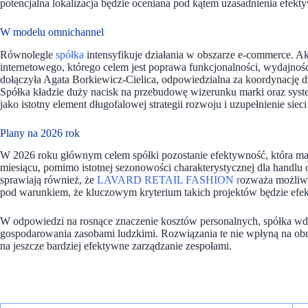
potencjalna lokalizacja będzie oceniana pod kątem uzasadnienia efek
W modelu omnichannel
Równolegle
spółka
intensyfikuje działania w obszarze e-commerce. A
internetowego, którego celem jest poprawa funkcjonalności, wydajno
dołączyła Agata Borkiewicz-Cielica, odpowiedzialna za koordynację 
Spółka kładzie duży nacisk na przebudowę wizerunku marki oraz syste
jako istotny element długofalowej strategii rozwoju i uzupełnienie sieci
Plany na 2026 rok
W 2026 roku głównym celem spółki pozostanie efektywność, która 
miesiącu, pomimo istotnej sezonowości charakterystycznej dla handlu
sprawiają również, że
LAVARD RETAIL FASHION r
ozważa możliw
pod warunkiem, że kluczowym kryterium takich projektów będzie efek
W odpowiedzi na rosnące znaczenie kosztów personalnych, spółka w
gospodarowania zasobami ludzkimi. Rozwiązania te nie wpłyną na ob
na jeszcze bardziej efektywne zarządzanie zespołami.