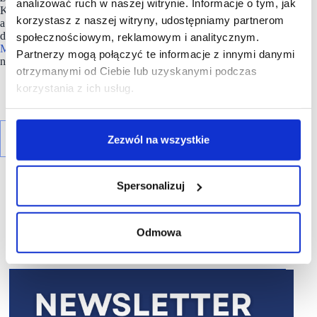
analizować ruch w naszej witrynie. Informacje o tym, jak
Każdy detal zostanie dopracowany z wyjątkową dbałością,
korzystasz z naszej witryny, udostępniamy partnerom
a dobór atrakcji poszerzy ofertę
Mandorii
o zupełnie nowe
doświadczenia dla odwiedzających. Zgodnie z duchem
społecznościowym, reklamowym i analitycznym.
Mandorii
, nowa strefa została zaprojektowana tak, aby każdy,
Partnerzy mogą połączyć te informacje z innymi danymi
niezależnie od wieku i preferencji, znalazł w niej coś dla siebie.
otrzymanymi od Ciebie lub uzyskanymi podczas
korzystania z ich usług.
Zezwól na wszystkie
Spersonalizuj
Odmowa
R E K L A M A