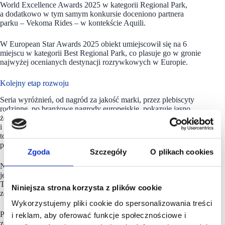
World Excellence Awards 2025 w kategorii Regional Park,
a dodatkowo w tym samym konkursie doceniono partnera
parku – Vekoma Rides – w kontekście Aquili.
W European Star Awards 2025 obiekt umiejscowił się na 6
miejscu w kategorii Best Regional Park, co plasuje go w gronie
najwyżej ocenianych destynacji rozrywkowych w Europie.
Kolejny etap rozwoju
Seria wyróżnień, od nagród za jakość marki, przez plebiscyty
rodzinne, po branżowe nagrody europejskie, pokazuje jasno,
że Mandoria rozwija się w sposób konsekwentny
i przemyślany. Park nie tylko rozbudowuje ofertę, ale robi
to w standardzie, który jest zauważalny i doceniany na wielu
poziomach.
Zgoda
Szczegóły
O plikach cookies
Nowa, zewnętrzna strefa parku, której otwarcie planowane jest
jeszcze w tym roku, stanowi kolejny krok w rozwoju Mandorii.
To ważny moment, po raz pierwszy w historii Miasta Przygód
Niniejsza strona korzysta z plików cookie
zostaną udostępnione atrakcje w przestrzeni plenerowej.
Wykorzystujemy pliki cookie do spersonalizowania treści
Podobnie jak w pozostałych częściach parku, zostanie
i reklam, aby oferować funkcje społecznościowe i
zachowana najwyższa jakość wykonania oraz spójna stylistyka.