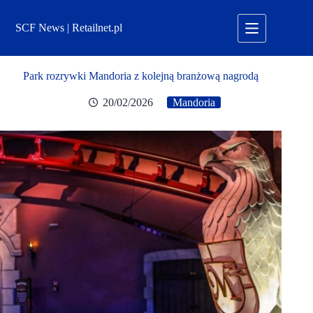
Przejdź
do
SCF News | Retailnet.pl
treści
Park rozrywki Mandoria z kolejną branżową nagrodą
20/02/2026
Mandoria