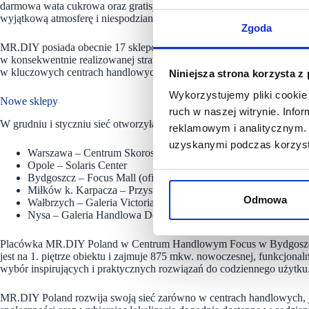
darmowa wata cukrowa oraz gratisy do zakupów powyżej 50 zł – do w
wyjątkową atmosferę i niespodzianki, które mają przyciągnąć zarówno
Zgoda
MR.DIY posiada obecnie 17 sklepów w Polsce, w tym aż pięć w War
w konsekwentnie realizowanej strategii ekspansji sieci, opartej na atr
w kluczowych centrach handlowych w kraju.
Niniejsza strona korzysta z
Wykorzystujemy pliki cookie 
Nowe sklepy
ruch w naszej witrynie. Inf
W grudniu i styczniu sieć otworzyła sklepy w:
reklamowym i analitycznym. 
uzyskanymi podczas korzysta
Warszawa – Centrum Skorosze
Opole – Solaris Center
Bydgoszcz – Focus Mall (oficjalne otwarcie: 10 stycznia)
Miłków k. Karpacza – Przystanek Karkonosze (15. sklep w Pol
Odmowa
Wałbrzych – Galeria Victoria (16. oficjalnie otwarty sklep)
Nysa – Galeria Handlowa Dekada Nysa (oficjalne otwarcie 24 sty
Placówka MR.DIY Poland w Centrum Handlowym Focus w Bydgoszczy zo
jest na 1. piętrze obiektu i zajmuje 875 mkw. nowoczesnej, funkcjonal
wybór inspirujących i praktycznych rozwiązań do codziennego użytku
MR.DIY Poland rozwija swoją sieć zarówno w centrach handlowych, j