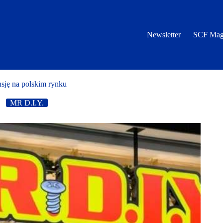
Newsletter
SCF Mag
sję na polskim rynku
MR D.I.Y.