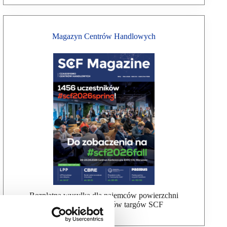
Magazyn Centrów Handlowych
Bezpłatna wysyłka dla najemców powierzchni
handlowej, uczestników targów SCF