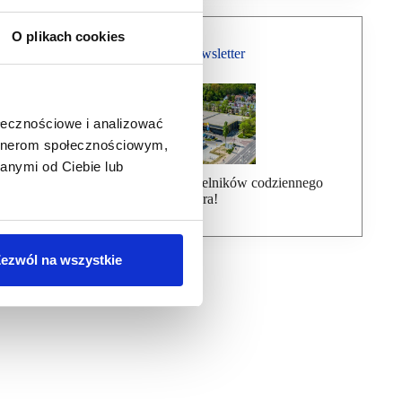
O plikach cookies
Bezpłatny Newsletter
ołecznościowe i analizować
artnerom społecznościowym,
anymi od Ciebie lub
Dołącz do ponad 7000 czytelników codziennego
newslettera!
ezwól na wszystkie