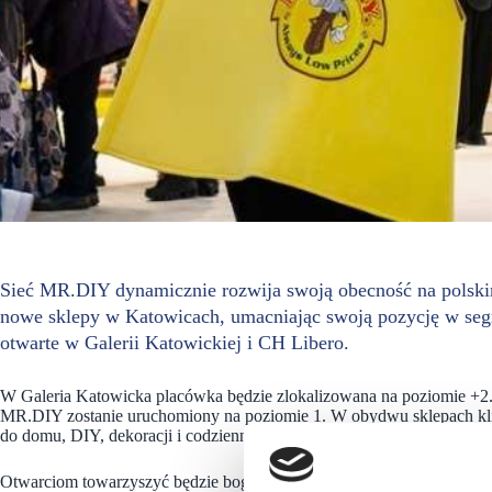
Sieć MR.DIY dynamicznie rozwija swoją obecność na polski
nowe sklepy w Katowicach, umacniając swoją pozycję w segme
otwarte w Galerii Katowickiej i CH Libero.
W Galeria Katowicka placówka będzie zlokalizowana na poziomie +2. 
MR.DIY zostanie uruchomiony na poziomie 1. W obydwu sklepach klien
do domu, DIY, dekoracji i codziennego użytku.
Otwarciom towarzyszyć będzie bogaty program atrakcji, w tym konku