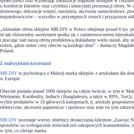
społeczności oraz wybierając lokalizacje dogodnie dostępne w codzi
o komforcie klientów oraz czytelnej i intuicyjnej prezentacji oferty. W
domowego, dekoracje wnętrz, narzędzia, akcesoria samochodowe, prod
majsterkowiczów – wszystko w przystępnych cenach i przyjaznym ukł
„Aktualnie oferta sklepów MR.DIY w Polsce obejmuje ponad 6 tys. pr
że tak różnorodny asortyment spotka się z zainteresowaniem mieszkań
i pracując nad naszą ofertą produktową dokładamy wielu starań, aby 
rodzin, gdzie niskie ceny obecne są każdego dnia” – tłumaczy Magd
Poland.
Z malezyjskimi korzeniami
MR.DIY
to pochodząca z Malezji marka sklepów z artykułami dla domu
w Europie.
Obecnie posiada ponad 5000 sklepów na całym świecie, w tym w Malezji
Wietnamie, Kambodży, Indiach i Bangladeszu, a także w RPA, Turcji, 
wybór produktów w 10 głównych kategoriach, tj. artykuły gospodars
elektryczne, akcesoria papiernicze i sportowe oraz inne (w tym zabawk
MR.DIY
pozostaje wierny obietnicy dostarczania klientom „Zawsze N
sposobów na wzbogacenie doświadczeń zakupowych konsumentów, zapew
w tym, co oferuje marka.