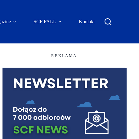
azine
SCF FALL
Kontakt
R E K L A M A