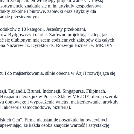
ennych zakupach. Nowe sklepy projektowane są z myślą
 asortymencie znajdują się m.in. artykuły gospodarstwa
ukty szkolne i biurowe, zabawki oraz artykuły dla
adzie przestrzennym.
oduktów z 10 kategorii. Jesteśmy przekonani,
ców Bydgoszczy i okolic. Zarówno projektując sklep, jak
stać się ulubionym miejscem codziennych zakupów dla całych
alena Nazarewicz, Dyrektor ds. Rozwoju Biznesu w MR.DIY
 i do majsterkowania, silnie obecna w Azji i rozwijająca się
, Tajlandii, Brunei, Indonezji, Singapurze, Filipinach,
Hiszpanii i teraz już w Polsce. Sklepy MR.DIY oferują szeroki
twa domowego i wyposażenia wnętrz, majsterkowanie, artykuły
i, akcesoria samochodowe, biżuteria).
iskich Cen”. Firma nieustannie poszukuje innowacyjnych
niając, że każda osoba znajdzie wartość i satysfakcję