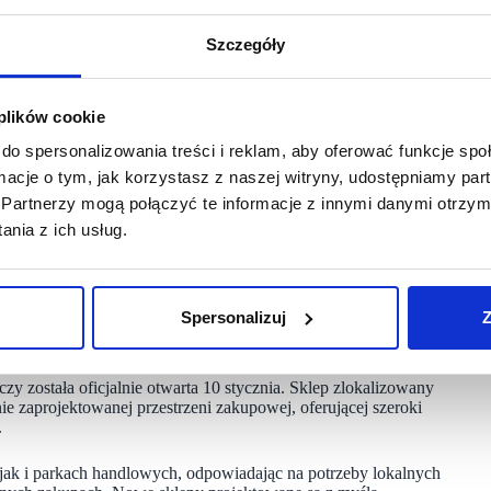
yboru kubek termiczny lub parasol. Marka zapowiada także
 mieszkańców miasta, jak i odwiedzających.
Szczegóły
szawie. Nowe otwarcia w Katowicach są kolejnym krokiem
akcyjnych cenach, szerokim asortymencie i obecności
 plików cookie
do spersonalizowania treści i reklam, aby oferować funkcje sp
ormacje o tym, jak korzystasz z naszej witryny, udostępniamy p
Partnerzy mogą połączyć te informacje z innymi danymi otrzym
nia z ich usług.
sce, 4. w segmencie parków handlowchy)
Spersonalizuj
Z
cznia, 17. sklep sieci).
stała oficjalnie otwarta 10 stycznia. Sklep zlokalizowany
nie zaprojektowanej przestrzeni zakupowej, oferującej szeroki
.
ak i parkach handlowych, odpowiadając na potrzeby lokalnych