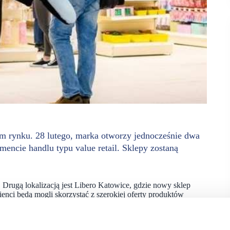
m rynku. 28 lutego, marka otworzy jednocześnie dwa
ncie handlu typu value retail. Sklepy zostaną
Drugą lokalizacją jest Libero Katowice, gdzie nowy sklep
ci będą mogli skorzystać z szerokiej oferty produktów
rsy z voucherami zakupowymi, losowanie iPhone’a 16,