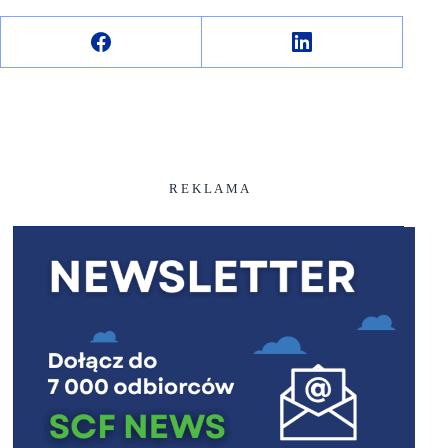
R E K L A M A