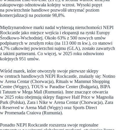
zakupowego odnotowała kolejny wzrost. Wysoki popyt
na powierzchnie handlowe pozwolił utrzymać poziom
komercjalizacji na poziomie 98,8%.
Międzynarodowe marki nadal wybierają nieruchomości NEPI
Rockcastle jako miejsce wejścia i ekspansji na rynki Europy
Środkowo-Wschodniej. Około 63% z 500 nowych umów
podpisanych w zeszłym roku (na 113 000 m kw.), co stanowi
4,7% całkowitej powierzchni najmu (GLA), zostało zawartych
z takimi partnerami. Co więcej, w 2025 roku odnowiono
kolejnych 951 umów.
Wśród marek, które otworzyły swoje pierwsze sklepy
w centrach handlowych NEPI Rockcastle, znalazły się: Notino
w Arena Centar (Chorwacja), Rituals w Mammut Shopping
Centre (Węgry), TOUS w Paradise Center (Bułgaria), BIPA
i Tatuum w Mega Mall (Rumunia). Inne znaczące otwarcia
w 2025 roku obejmują sklepy flagowe Half Price w Magnolia
Park (Polska), Zara i Nike w Arena Centar (Chorwacja), Zara
i Reserved w Arena Mall (Węgry) oraz Sports Direct
w Promenada Craiova (Rumunia).
Ponadto NEPI Rockcastle rozszerza swoje regionalne