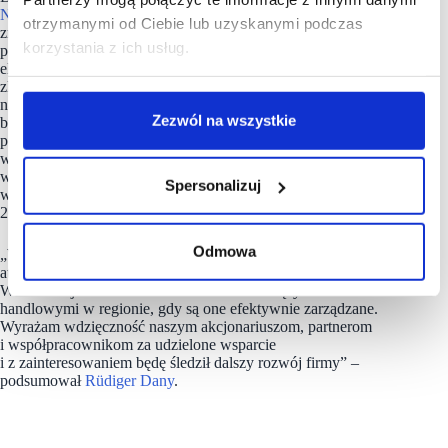
NEPI Rockcastle
skutecznie realizować założone cele
otrzymanymi od Ciebie lub uzyskanymi podczas
zrównoważonego rozwoju. Instalacje fotowoltaiczne
korzystania z ich usług.
pokrywają obecnie 6% zapotrzebowania Spółki na energię
elektryczną. Druga faza programu obejmuje 22 nowe instalacje
zlokalizowane przy obiektach poza Rumunią, znajdują się one
na różnych etapach wdrożenia. Trzecia faza, obejmująca
Zezwól na wszystkie
budowę farm fotowoltaicznych w Rumunii, również sprawnie
posuwa się naprzód: przewiduje się, że elektrownia
w Chișineu-Criș (54 MW) rozpocznie działalność operacyjną
w pierwszym kwartale 2026 r., a uruchomienie jednostki
Spersonalizuj
w Ariceștii Rahtivani (60 MW) planowane jest na koniec
2026 r.
Odmowa
„Wyniki te potwierdzają jakość naszego modelu biznesowego,
atrakcyjność destynacji handlowych w Europie Środkowo-
Wschodniej oraz stałe zainteresowanie wiodącymi centrami
handlowymi w regionie, gdy są one efektywnie zarządzane.
Wyrażam wdzięczność naszym akcjonariuszom, partnerom
i współpracownikom za udzielone wsparcie
i z zainteresowaniem będę śledził dalszy rozwój firmy” –
podsumował
Rüdiger Dany
.