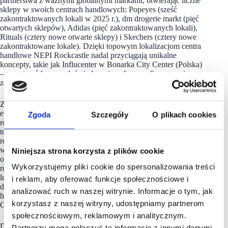
partnerstwa z ważnymi globalnymi markami, otwierając liczne
sklepy w swoich centrach handlowych: Popeyes (sześć
zakontraktowanych lokali w 2025 r.), dm drogerie markt (pięć
otwartych sklepów), Adidas (pięć zakontraktowanych lokali),
Rituals (cztery nowe otwarte sklepy) i Skechers (cztery nowe
zakontraktowane lokale). Dzięki topowym lokalizacjom centra
handlowe NEPI Rockcastle nadal przyciągają unikalne
koncepty, takie jak Influcenter w Bonarka City Center (Polska)
– przestrzeń łączącą doświadczenia cyfrowe z fizycznymi,
zarządzaną przez istotnych twórców treści cyfrowych.
Z portfelem projektów rozwojowych o wartości 840 milionów
euro – największym w regionie CEE – firma prowadzi
Zgoda
Szczegóły
O plikach cookies
rozbudowy, przebudowy i modernizacje. Kluczowe projekty
to rozbudowa Promenada Bucharest (uznawana za największy
realizowany projekt deweloperski w CEE pod względem
wartości inwestycji), przebudowa Bonarka City Center (Polska)
Niniejsza strona korzysta z plików cookie
oraz modernizacja Arena Mall Budapeszt (Węgry). Inauguracja
Wykorzystujemy pliki cookie do spersonalizowania treści
rozbudowanego CH Pogoria na Górnym Śląsku odbyła się 5
lutego 2026 roku. Projekty w fazie pozwoleń obejmują budowę
i reklam, aby oferować funkcje społecznościowe i
dużego centrum handlowego w Płowdiw (Bułgaria), parku
analizować ruch w naszej witrynie. Informacje o tym, jak
handlowego w Galati (Rumunia) oraz rozbudowę opolskiego
korzystasz z naszej witryny, udostępniamy partnerom
CH Karolinka w Polsce.
społecznościowym, reklamowym i analitycznym.
Dynamicznie rozwijany program energii odnawialnej pozwala
Partnerzy mogą połączyć te informacje z innymi danymi