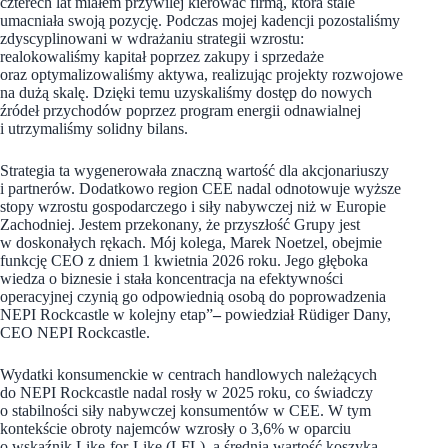
czterech lat miałem przywilej kierować firmą, która stale
umacniała swoją pozycję. Podczas mojej kadencji pozostaliśmy
zdyscyplinowani w wdrażaniu strategii wzrostu:
realokowaliśmy kapitał poprzez zakupy i sprzedaże
oraz optymalizowaliśmy aktywa, realizując projekty rozwojowe
na dużą skalę. Dzięki temu uzyskaliśmy dostęp do nowych
źródeł przychodów poprzez program energii odnawialnej
i utrzymaliśmy solidny bilans.
Strategia ta wygenerowała znaczną wartość dla akcjonariuszy
i partnerów. Dodatkowo region CEE nadal odnotowuje wyższe
stopy wzrostu gospodarczego i siły nabywczej niż w Europie
Zachodniej. Jestem przekonany, że przyszłość Grupy jest
w doskonałych rękach. Mój kolega, Marek Noetzel, obejmie
funkcję CEO z dniem 1 kwietnia 2026 roku. Jego głęboka
wiedza o biznesie i stała koncentracja na efektywności
operacyjnej czynią go odpowiednią osobą do poprowadzenia
NEPI Rockcastle w kolejny etap”
–
powiedział Rüdiger Dany,
CEO NEPI Rockcastle.
Wydatki konsumenckie w centrach handlowych należących
do NEPI Rockcastle nadal rosły w 2025 roku, co świadczy
o stabilności siły nabywczej konsumentów w CEE. W tym
kontekście obroty najemców wzrosły o 3,6% w oparciu
o wskaźnik Like-for-Like (LFL), a średnia wartość koszyka