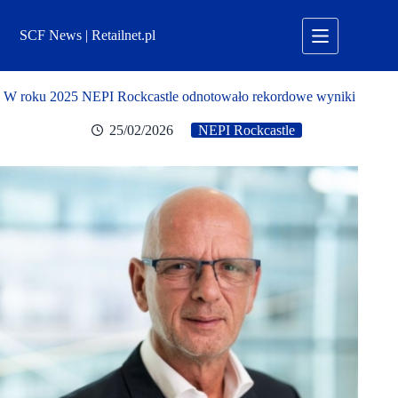
Przejdź
do
SCF News | Retailnet.pl
treści
W roku 2025 NEPI Rockcastle odnotowało rekordowe wyniki
25/02/2026
NEPI Rockcastle