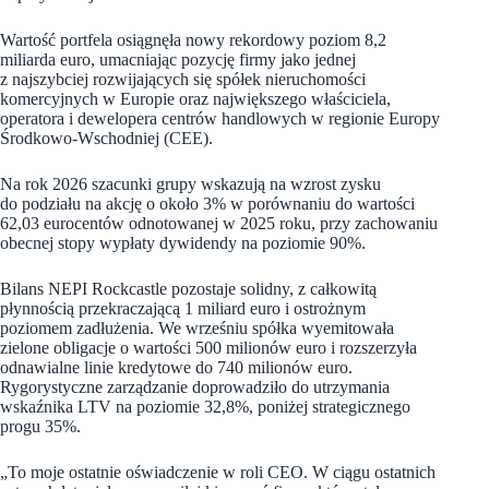
Wartość portfela osiągnęła nowy rekordowy poziom 8,2
miliarda euro, umacniając pozycję firmy jako jednej
z najszybciej rozwijających się spółek nieruchomości
komercyjnych w Europie oraz największego właściciela,
operatora i dewelopera centrów handlowych w regionie Europy
Środkowo-Wschodniej (CEE).
Na rok 2026 szacunki grupy wskazują na wzrost zysku
do podziału na akcję o około 3% w porównaniu do wartości
62,03 eurocentów odnotowanej w 2025 roku, przy zachowaniu
obecnej stopy wypłaty dywidendy na poziomie 90%.
Bilans NEPI Rockcastle pozostaje solidny, z całkowitą
płynnością przekraczającą 1 miliard euro i ostrożnym
poziomem zadłużenia. We wrześniu spółka wyemitowała
zielone obligacje o wartości 500 milionów euro i rozszerzyła
odnawialne linie kredytowe do 740 milionów euro.
Rygorystyczne zarządzanie doprowadziło do utrzymania
wskaźnika LTV na poziomie 32,8%, poniżej strategicznego
progu 35%.
„To moje ostatnie oświadczenie w roli CEO. W ciągu ostatnich