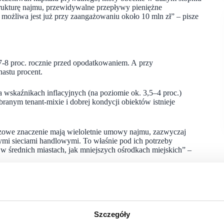
strukturę najmu, przewidywalne przepływy pieniężne
o możliwa jest już przy zaangażowaniu około 10 mln zł” – pisze
-8 proc. rocznie przed opodatkowaniem. A przy
astu procent.
 wskaźnikach inflacyjnych (na poziomie ok. 3,5–4 proc.)
ranym tenant-mixie i dobrej kondycji obiektów istnieje
czowe znaczenie mają wieloletnie umowy najmu, zazwyczaj
mi sieciami handlowymi. To właśnie pod ich potrzeby
w średnich miastach, jak mniejszych ośrodkach miejskich” –
opniu nasycony. Nowe projekty koncentrują się teraz
20 tys. mieszkańców. Atrakcyjnością inwestycyjną odznaczają
ją oraz bezpośrednim dostępem do dróg krajowych lub
Szczegóły
 coraz bardziej zacięta.