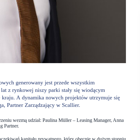
owych generowany jest przede wszystkim
lat z rynkowej niszy parki stały się wiodącym
ie kraju. A dynamika nowych projektów utrzymuje się
, Partner Zarządzający w Scallier.
zeniu wezmą udzial: Paulina Müller – Leasing Manager, Anna
 Partner.
 oczekiwań kapitału prywatnego, który obecnie w dużym stopniu