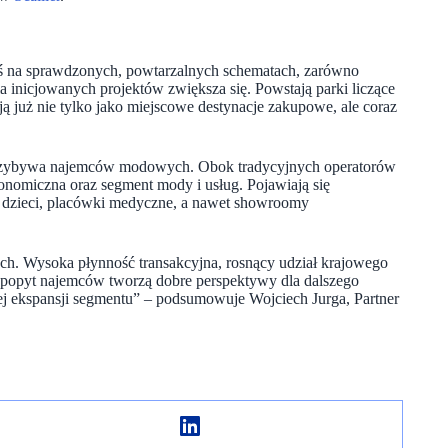
iś na sprawdzonych, powtarzalnych schematach, zarówno
a inicjowanych projektów zwiększa się. Powstają parki liczące
ją już nie tylko jako miejscowe destynacje zakupowe, ale coraz
 przybywa najemców modowych. Obok tradycyjnych operatorów
onomiczna oraz segment mody i usług. Pojawiają się
 dla dzieci, placówki medyczne, a nawet showroomy
ch. Wysoka płynność transakcyjna, rosnący udział krajowego
 popyt najemców tworzą dobre perspektywy dla dalszego
ej ekspansji segmentu” – podsumowuje Wojciech Jurga, Partner