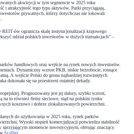
lizowanych akwizycji w tym segmencie w 2025 roku
ć i atrakcyjność tego typu aktywów. Parki przyciągają,
nwestorów prywatnych, którzy dotychczas nie lokowali
.
 REIT-ów ogranicza skalę instytucjonalizacji krajowego
ększyć udział polskich inwestorów w dużych transakcjach” –
m parków handlowych oraz wejście na rynek nowych inwestorów.
mentach. Dynamiczny wzrost PKB, niskie bezrobocie, rosnące
ną. A wejście Polski do grona najbardziej rozwiniętych
ka dokonała się na przestrzeni ostatniej dekady.
ropejskiej. Prognozowany jest jej dalszy, szybki wzrost,
ą na to również firmy sieciowe, stąd na polskim rynku
ywnych kosztowo i dobrze zlokalizowanych powierzchni.
ddanych do użytkowania w 2025 roku, rynek parków
erzchni. Wysoki stopień komercjalizacji potwierdza stabilność
 w sprzyjającym momencie inwestycyjnym, oferując znaczący
y w
Scallier
.