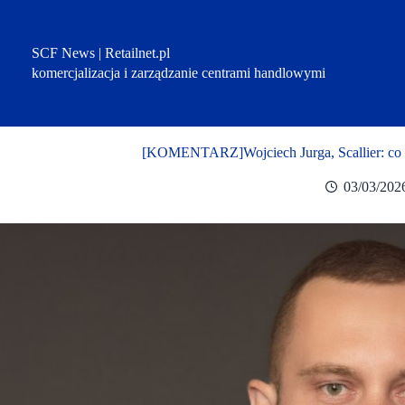
Przejdź
do
treści
SCF News | Retailnet.pl
komercjalizacja i zarządzanie centrami handlowymi
[KOMENTARZ]Wojciech Jurga, Scallier: co 
03/03/202