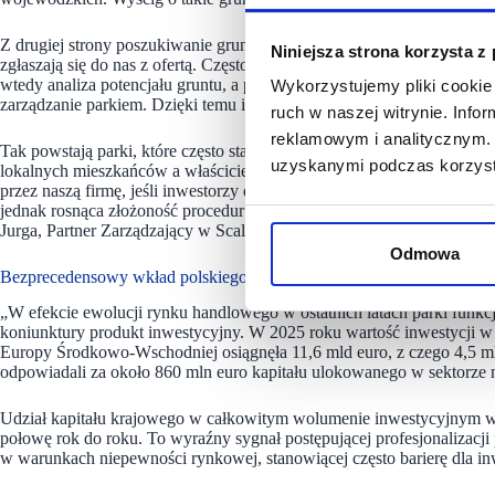
Z drugiej strony poszukiwanie gruntów inwestycyjnych w niektórych loka
Niniejsza strona korzysta z
zgłaszają się do nas z ofertą. Często nie koniecznie planują je sprzeda
wtedy analiza potencjału gruntu, a później zabezpieczenie finansowania
Wykorzystujemy pliki cookie 
zarządzanie parkiem. Dzięki temu inwestorzy dostają bezobsługowy 
ruch w naszej witrynie. Inf
reklamowym i analitycznym. 
Tak powstają parki, które często stanowią wyróżniające się i cieszące 
uzyskanymi podczas korzysta
lokalnych mieszkańców a właściciele są z nich dumni. Realizujemy te
przez naszą firmę, jeśli inwestorzy dysponują tylko kapitałem. Model
jednak rosnąca złożoność procedur administracyjnych, które wydłużają
Jurga, Partner Zarządzający w Scallier.
Odmowa
Bezprecedensowy wkład polskiego kapitału w inwestycje
„W efekcie ewolucji rynku handlowego w ostatnich latach parki funk
koniunktury produkt inwestycyjny. W 2025 roku wartość inwestycji 
Europy Środkowo-Wschodniej osiągnęła 11,6 mld euro, z czego 4,5 m
odpowiadali za około 860 mln euro kapitału ulokowanego w sektorze
Udział kapitału krajowego w całkowitym wolumenie inwestycyjnym w 
połowę rok do roku. To wyraźny sygnał postępującej profesjonalizacji
w warunkach niepewności rynkowej, stanowiącej często barierę dla i