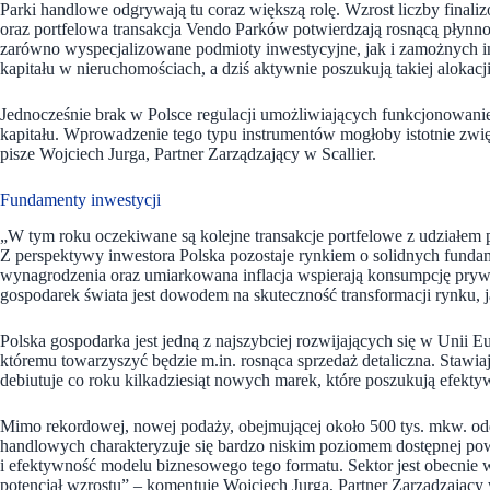
Parki handlowe odgrywają tu coraz większą rolę. Wzrost liczby fina
oraz portfelowa transakcja Vendo Parków potwierdzają rosnącą płynnoś
zarówno wyspecjalizowane podmioty inwestycyjne, jak i zamożnych i
kapitału w nieruchomościach, a dziś aktywnie poszukują takiej alokacji
Jednocześnie brak w Polsce regulacji umożliwiających funkcjonowanie
kapitału. Wprowadzenie tego typu instrumentów mogłoby istotnie zwi
pisze Wojciech Jurga, Partner Zarządzający w Scallier.
Fundamenty inwestycji
„W tym roku oczekiwane są kolejne transakcje portfelowe z udziałe
Z perspektywy inwestora Polska pozostaje rynkiem o solidnych funda
wynagrodzenia oraz umiarkowana inflacja wspierają konsumpcję prywat
gospodarek świata jest dowodem na skuteczność transformacji rynku, ja
Polska gospodarka jest jedną z najszybciej rozwijających się w Unii Eu
któremu towarzyszyć będzie m.in. rosnąca sprzedaż detaliczna. Stawiaj
debiutuje co roku kilkadziesiąt nowych marek, które poszukują efekt
Mimo rekordowej, nowej podaży, obejmującej około 500 tys. mkw. o
handlowych charakteryzuje się bardzo niskim poziomem dostępnej powi
i efektywność modelu biznesowego tego formatu. Sektor jest obecnie
potencjał wzrostu” – komentuje Wojciech Jurga, Partner Zarządzając