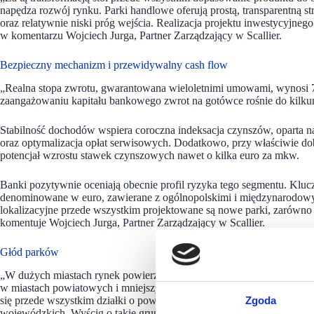
napędza rozwój rynku. Parki handlowe oferują prostą, transparentną 
oraz relatywnie niski próg wejścia. Realizacja projektu inwestycyjneg
w komentarzu Wojciech Jurga, Partner Zarządzający w Scallier.
Bezpieczny mechanizm i przewidywalny cash flow
„Realna stopa zwrotu, gwarantowana wieloletnimi umowami, wynosi 7
zaangażowaniu kapitału bankowego zwrot na gotówce rośnie do kilkun
Stabilność dochodów wspiera coroczna indeksacja czynszów, oparta na
oraz optymalizacja opłat serwisowych. Dodatkowo, przy właściwie dob
potencjał wzrostu stawek czynszowych nawet o kilka euro za mkw.
Banki pozytywnie oceniają obecnie profil ryzyka tego segmentu. Klu
denominowane w euro, zawierane z ogólnopolskimi i międzynarodowy
lokalizacyjne przede wszystkim projektowane są nowe parki, zarówno 
komentuje Wojciech Jurga, Partner Zarządzający w Scallier.
Głód parków
„W dużych miastach rynek powierzchni handlowych jest w znacznym st
w miastach powiatowych i mniejszych ośrodkach, liczących ponad 15–
się przede wszystkim działki o powierzchni 1–2 ha, z dobrą ekspozyc
Zgoda
wojewódzkich. Wyścig o takie grunty trwa, a konkurencja na rynku jest