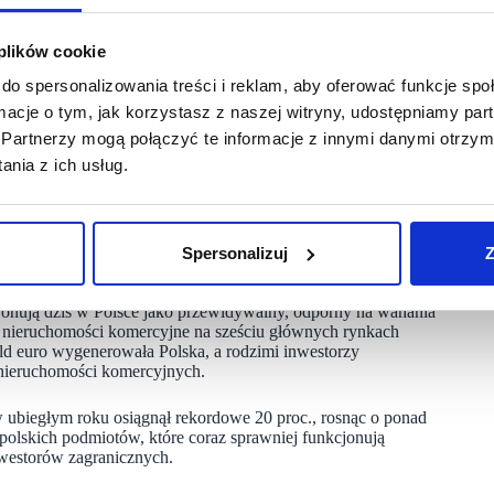
lizacjach nie jest takie trudne, bo właściciele działek sami
 plików cookie
ć, ale chcą na nich inwestować. Zadaniem naszej firmy jest
, przeprowadzenie inwestycji oraz jej komercjalizacja, a także
do spersonalizowania treści i reklam, aby oferować funkcje sp
produkt finansowy o zadawalającym poziomie zwrotu.
ormacje o tym, jak korzystasz z naszej witryny, udostępniamy p
Partnerzy mogą połączyć te informacje z innymi danymi otrzym
się uznaniem w okolicy obiekty, z których korzysta wielu
nia z ich usług.
ż inwestycje, które prowadzimy na gruntach zabezpieczonych
 inwestycyjny jest elastyczny. Jednym z wyzwań pozostaje
 proces realizacji projektów” – pisze w komentarzu Wojciech
Spersonalizuj
Z
cjonują dziś w Polsce jako przewidywalny, odporny na wahania
w nieruchomości komercyjne na sześciu głównych rynkach
ld euro wygenerowała Polska, a rodzimi inwestorzy
 nieruchomości komercyjnych.
ubiegłym roku osiągnął rekordowe 20 proc., rosnąc o ponad
 polskich podmiotów, które coraz sprawniej funkcjonują
nwestorów zagranicznych.