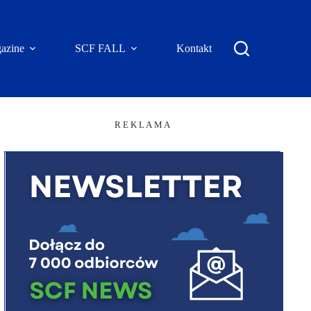
azine
SCF FALL
Kontakt
R E K L A M A