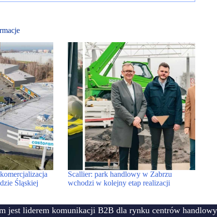
rmacje
 komercjalizacja
Scallier: park handlowy w Zabrzu
zie Śląskiej
wchodzi w kolejny etap realizacji
m jest liderem komunikacji B2B dla rynku centrów handlowy