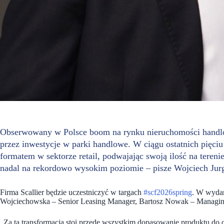
Obserwowany w Polsce boom na rynku nieruchomości handl
przez inwestycje w parki handlowe. W ciągu ostatnich pięciu 
formatem w sektorze retail, podwajając swoją ilość na teren
nadal na rekordowo wysokim poziomie – pisze Wojciech Jurga
Firma Scallier będzie uczestniczyć w targach
#scf2026spring
. W wydar
Wojciechowska – Senior Leasing Manager, Bartosz Nowak – Managing
„Za tą transformacją stoi przede wszystkim dopasowanie produktu do