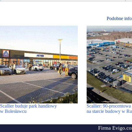
Podobne info
Scallier buduje park handlowy
Scallier: 90-procentowa
w Bolesławcu
na starcie budowy w Rud
Firma Evigo.co