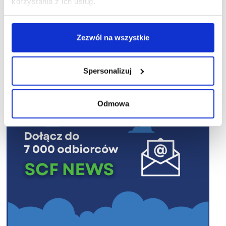
korzystania z ich usług.
Zezwól na wszystkie
R E K L A M A
Spersonalizuj
Odmowa