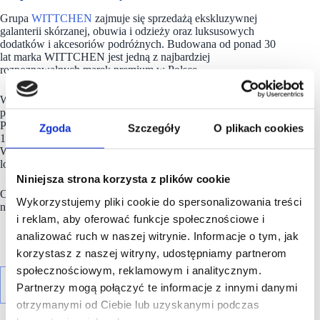
Grupa
WITTCHEN
zajmuje się sprzedażą ekskluzywnej
galanterii skórzanej, obuwia i odzieży oraz luksusowych
dodatków i akcesoriów podróżnych. Budowana od ponad 30
lat marka WITTCHEN jest jedną z najbardziej
rozpoznawalnych marek premium w Polsce.
Wg stanu na koniec 2025 roku, Grupa WITTCHEN
prowadziła sprzedaż poprzez 8 własnych e-sklepów (wliczając
Polskę), 43 platform marketplace w 23 krajach oraz sieć ponad
Zgoda
Szczegóły
O plikach cookies
100 salonów stacjonarnych funkcjonujących pod markami
WITTCHEN i WITTCHEN Travel. Posiada własne centrum
logistyczne w podwarszawskich Palmirach.
Niniejsza strona korzysta z plików cookie
Od 2015 roku spółka
WITTCHEN S.A.
jest notowana
Wykorzystujemy pliki cookie do spersonalizowania treści
na Giełdzie Papierów Wartościowych w Warszawie.
i reklam, aby oferować funkcje społecznościowe i
analizować ruch w naszej witrynie. Informacje o tym, jak
korzystasz z naszej witryny, udostępniamy partnerom
społecznościowym, reklamowym i analitycznym.
Partnerzy mogą połączyć te informacje z innymi danymi
otrzymanymi od Ciebie lub uzyskanymi podczas