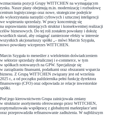
wzmacniania pozycji Grupy WITTCHEN na wymagającym
rynku. Nasze plany obejmują m.in. modernizację i rozbudowę
centrum logistycznego oraz nowe, strategiczne podejście
do wykorzystania narzędzi cyfrowych i sztucznej inteligencji
we wspieraniu sprzedaży. W pracy koncentruję się
na usprawnianiu istniejących struktur i konsekwentnej realizacji
celów biznesowych. Do tej roli zostałem powołany i dołożę
wszelkich starań, aby osiągnąć zamierzone efekty w interesie
wszystkich akcjonariuszy spółki „– mówi Marcin Szyguła,
nowo powołany wiceprezes WITTCHEN.
Marcin Szyguła to menedżer z wieloletnim doświadczeniem
w sektorze sprzedaży detalicznej i e-commerce, w tym
w spółkach notowanych na GPW. Specjalizuje się
w zarządzaniu finansami, podatkami oraz obszarami wsparcia
biznesu. Z Grupą WITTCHEN związany jest od września
2025 r., a od początku października pełni funkcję dyrektora
finansowego (CFO) oraz odpowiada ze relacje inwestorskie
spółki.
Pod jego kierownictwem Grupa zainicjowała zmiany
w strukturze asortymentu oferowanego przez WITTCHEN,
zoptymalizowała współpracę z globalnymi markteplace’ami
oraz przeprowadziła refinansowanie zadłużenia. W najbliższym