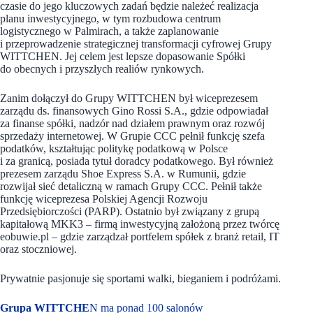
czasie do jego kluczowych zadań będzie należeć realizacja
planu inwestycyjnego, w tym rozbudowa centrum
logistycznego w Palmirach, a także zaplanowanie
i przeprowadzenie strategicznej transformacji cyfrowej Grupy
WITTCHEN. Jej celem jest lepsze dopasowanie Spółki
do obecnych i przyszłych realiów rynkowych.
Zanim dołączył do Grupy WITTCHEN był wiceprezesem
zarządu ds. finansowych Gino Rossi S.A., gdzie odpowiadał
za finanse spółki, nadzór nad działem prawnym oraz rozwój
sprzedaży internetowej. W Grupie CCC pełnił funkcję szefa
podatków, kształtując politykę podatkową w Polsce
i za granicą, posiada tytuł doradcy podatkowego. Był również
prezesem zarządu Shoe Express S.A. w Rumunii, gdzie
rozwijał sieć detaliczną w ramach Grupy CCC. Pełnił także
funkcję wiceprezesa Polskiej Agencji Rozwoju
Przedsiębiorczości (PARP). Ostatnio był związany z grupą
kapitałową MKK3 – firmą inwestycyjną założoną przez twórcę
eobuwie.pl – gdzie zarządzał portfelem spółek z branż retail, IT
oraz stoczniowej.
Prywatnie pasjonuje się sportami walki, bieganiem i podróżami.
Grupa WITTCHE
N ma ponad 100 salonów