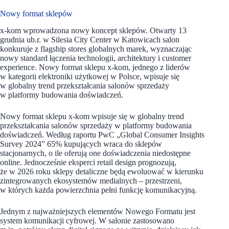
Nowy format sklepów
x-kom wprowadzona nowy koncept sklepów. Otwarty 13
grudnia ub.r. w Silesia City Center w Katowicach salon
konkuruje z flagship stores globalnych marek, wyznaczając
nowy standard łączenia technologii, architektury i customer
experience. Nowy format sklepu x-kom, jednego z liderów
w kategorii elektroniki użytkowej w Polsce, wpisuje się
w globalny trend przekształcania salonów sprzedaży
w platformy budowania doświadczeń.
Nowy format sklepu x-kom wpisuje się w globalny trend
przekształcania salonów sprzedaży w platformy budowania
doświadczeń. Według raportu PwC „Global Consumer Insights
Survey 2024” 65% kupujących wraca do sklepów
stacjonarnych, o ile oferują one doświadczenia niedostępne
online. Jednocześnie eksperci retail design prognozują,
że w 2026 roku sklepy detaliczne będą ewoluować w kierunku
zintegrowanych ekosystemów medialnych – przestrzeni,
w których każda powierzchnia pełni funkcję komunikacyjną.
Jednym z najważniejszych elementów Nowego Formatu jest
system komunikacji cyfrowej. W salonie zastosowano