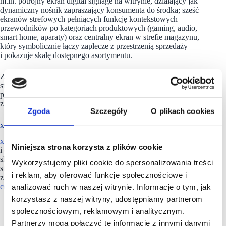
m.in. potrójny ekran digital signage na witrynie, działający jak
dynamiczny nośnik zapraszający konsumenta do środka; sześć
ekranów strefowych pełniących funkcję kontekstowych
przewodników po kategoriach produktowych (gaming, audio,
smart home, aparaty) oraz centralny ekran w strefie magazynu,
który symbolicznie łączy zaplecze z przestrzenią sprzedaży
i pokazuje skalę dostępnego asortymentu.
Znaczącą rolę odgrywa również integracja online–offline:
stanowiska z szybkim dostępem do pełnej bazy ponad 50 000
produktów pozwalają połączyć wygodę e-commerce
z doświadczeniem fizycznej konsultacji.
Zgoda
Szczegóły
O plikach cookies
x-kom obecny jest na rynku od ponad 20. lat
x-kom
jest liderem w branży sprzedaży detalicznej komputerów
Niniejsza strona korzysta z plików cookie
i elektroniki użytkowej w Polsce. Od otwarcia pierwszego
sklepu w 2002 roku spółka dynamicznie rozwija sieć sklepów
Wykorzystujemy pliki cookie do spersonalizowania treści
stacjonarnych w całym kraju. Prowadzi też jedną
i reklam, aby oferować funkcje społecznościowe i
z największych i najważniejszych platform
e-
commerce
w Polsce.
analizować ruch w naszej witrynie. Informacje o tym, jak
korzystasz z naszej witryny, udostępniamy partnerom
społecznościowym, reklamowym i analitycznym.
Partnerzy mogą połączyć te informacje z innymi danymi