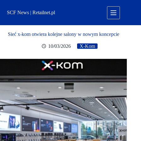
Przejdź
do
SCF News | Retailnet.pl
treści
Sieć x-kom otwiera kolejne salony w nowym koncepcie
10/03/2026
X-Kom