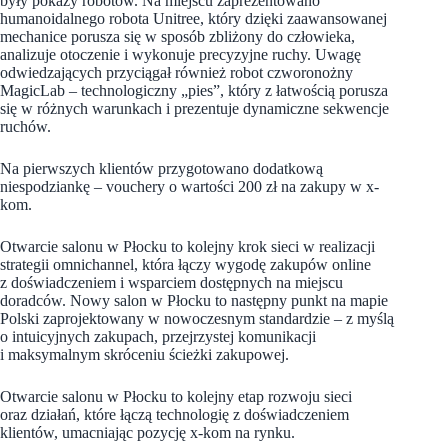
były pokazy robotów. Na miejscu zaprezentowano
humanoidalnego robota Unitree, który dzięki zaawansowanej
mechanice porusza się w sposób zbliżony do człowieka,
analizuje otoczenie i wykonuje precyzyjne ruchy. Uwagę
odwiedzających przyciągał również robot czworonożny
MagicLab – technologiczny „pies”, który z łatwością porusza
się w różnych warunkach i prezentuje dynamiczne sekwencje
ruchów.
Na pierwszych klientów przygotowano dodatkową
niespodziankę – vouchery o wartości 200 zł na zakupy w x-
kom.
Otwarcie salonu w Płocku to kolejny krok sieci w realizacji
strategii omnichannel, która łączy wygodę zakupów online
z doświadczeniem i wsparciem dostępnych na miejscu
doradców. Nowy salon w Płocku to następny punkt na mapie
Polski zaprojektowany w nowoczesnym standardzie – z myślą
o intuicyjnych zakupach, przejrzystej komunikacji
i maksymalnym skróceniu ścieżki zakupowej.
Otwarcie salonu w Płocku to kolejny etap rozwoju sieci
oraz działań, które łączą technologię z doświadczeniem
klientów, umacniając pozycję x-kom na rynku.