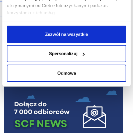
otrzymanymi od Ciebie lub uzyskanymi podczas
korzystania z ich usług.
Zezwól na wszystkie
R E K L A M A
Spersonalizuj
Odmowa