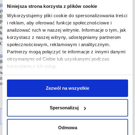
Redkom Development
oddał do użytku ponad 60 000 m2
Niniejsza strona korzysta z plików cookie
(GLA) parków handlowych w Polsce: Park Glinianka (obecnie
Wykorzystujemy pliki cookie do spersonalizowania treści
BIG Łubna) pod Warszawą, Ozimska Park w Opolu, Comfy
Park Bielik w Bielsku-Białej i Przystanek Karkonosze
i reklam, aby oferować funkcje społecznościowe i
na przedmieściach Karpacza. Spółka jest w trakcie budowy
analizować ruch w naszej witrynie. Informacje o tym, jak
kolejnych obiektów handlowych, w tym obiektu
korzystasz z naszej witryny, udostępniamy partnerom
w Bydgoszczy (Comfy Park Bydgoszcz), Dzierżoniowie,
Otwocku, Lublinie i Białymstoku.
społecznościowym, reklamowym i analitycznym.
Partnerzy mogą połączyć te informacje z innymi danymi
Redkom Development
został trzykrotnie uhonorowany tytułem
otrzymanymi od Ciebie lub uzyskanymi podczas
Retail Developer of the Year (CEE Retail Awards 2025 i 2026
korzystania z ich usług.
oraz Baltic Real Estate Awards 2025). Spółka została również
wyróżniona nagrodami za oddane do użytku obiekty, w tym
za Park Glinianka, Ozimską Park, Comfy Park Bielik
oraz za park handlowy w budowie – Comfy Park Bydgoszcz.
Zezwól na wszystkie
Spersonalizuj
Odmowa