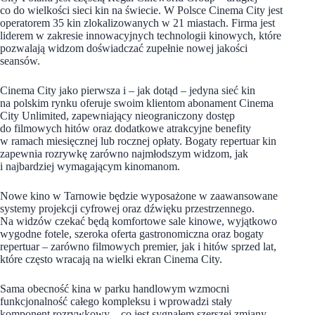
co do wielkości sieci kin na świecie. W Polsce Cinema City jest
operatorem 35 kin zlokalizowanych w 21 miastach. Firma jest
liderem w zakresie innowacyjnych technologii kinowych, które
pozwalają widzom doświadczać zupełnie nowej jakości
seansów.
Cinema City jako pierwsza i – jak dotąd – jedyna sieć kin
na polskim rynku oferuje swoim klientom abonament Cinema
City Unlimited, zapewniający nieograniczony dostęp
do filmowych hitów oraz dodatkowe atrakcyjne benefity
w ramach miesięcznej lub rocznej opłaty. Bogaty repertuar kin
zapewnia rozrywkę zarówno najmłodszym widzom, jak
i najbardziej wymagającym kinomanom.
Nowe kino w Tarnowie będzie wyposażone w zaawansowane
systemy projekcji cyfrowej oraz dźwięku przestrzennego.
Na widzów czekać będą komfortowe sale kinowe, wyjątkowo
wygodne fotele, szeroka oferta gastronomiczna oraz bogaty
repertuar – zarówno filmowych premier, jak i hitów sprzed lat,
które często wracają na wielki ekran Cinema City.
Sama obecność kina w parku handlowym wzmocni
funkcjonalność całego kompleksu i wprowadzi stały
komponent rozrywkowy – co jest sygnałem szerszej zmiany