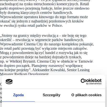
zachodzącej na rynku nieruchomości komercyjnych. Retail
parki stopniowo przejmują funkcje, które jeszcze niedawno
były domeną klasycznych centrów handlowych.
Wprowadzenie operatora kinowego do tego formatu może
okazać się jednym z najbardziej przełomowych kroków
w ewolucji rynku retail parków w Polsce.
„Stoimy na granicy między ewolucją a – nie boję się tego
określić – rewolucją w segmencie parków handlowych.
Wprowadzenie Cinema City do naszego kompleksu pokazuje,
że retail parki przestają być wyłącznie miejscem zakupów.
Mogą z powodzeniem łączyć handel z rozrywką jak to się
z powodzeniem dzieje na bardziej dojrzałych rynkach,
np. w Wielkiej Brytanii. Cinema City w obiekcie w Tarnowie
to dopiero początek. Planujemy rozszerzyć współpracę
na kolejne projekty”. Aleksander Kowalski, Senior Leasing
Manager Redkom Development.
Otwarcie obiektu planowane jest na 2027 rok. Inwestycja
realizowana przez Redkom Development już dziś zapowiada
się jako jedno z najważniejszych przedsięwzięć komercyjnych
Zgoda
Szczegóły
O plikach cookies
w południowej Polsce – i jednocześnie projekt, który na nowo
definiuje rolę parków handlowych na rynku.