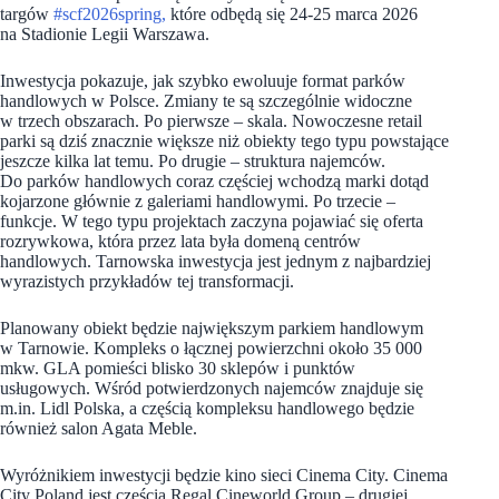
targów
#scf2026spring,
które odbędą się 24-25 marca 2026
na Stadionie Legii Warszawa.
Inwestycja pokazuje, jak szybko ewoluuje format parków
handlowych w Polsce. Zmiany te są szczególnie widoczne
w trzech obszarach. Po pierwsze – skala. Nowoczesne retail
parki są dziś znacznie większe niż obiekty tego typu powstające
jeszcze kilka lat temu. Po drugie – struktura najemców.
Do parków handlowych coraz częściej wchodzą marki dotąd
kojarzone głównie z galeriami handlowymi. Po trzecie –
funkcje. W tego typu projektach zaczyna pojawiać się oferta
rozrywkowa, która przez lata była domeną centrów
handlowych. Tarnowska inwestycja jest jednym z najbardziej
wyrazistych przykładów tej transformacji.
Planowany obiekt będzie największym parkiem handlowym
w Tarnowie. Kompleks o łącznej powierzchni około 35 000
mkw. GLA pomieści blisko 30 sklepów i punktów
usługowych. Wśród potwierdzonych najemców znajduje się
m.in. Lidl Polska, a częścią kompleksu handlowego będzie
również salon Agata Meble.
Wyróżnikiem inwestycji będzie kino sieci Cinema City. Cinema
City Poland jest częścią Regal Cineworld Group – drugiej