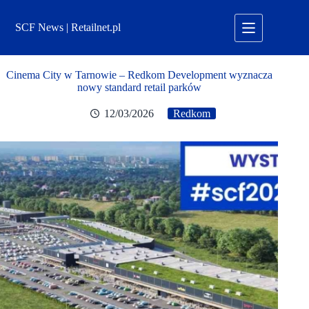
Przejdź
do
SCF News | Retailnet.pl
treści
Cinema City w Tarnowie – Redkom Development wyznacza
nowy standard retail parków
12/03/2026
Redkom