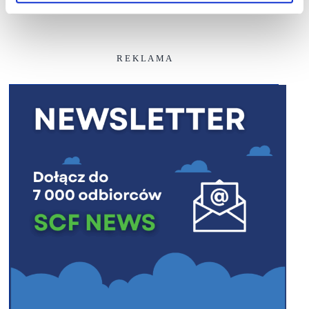
R E K L A M A