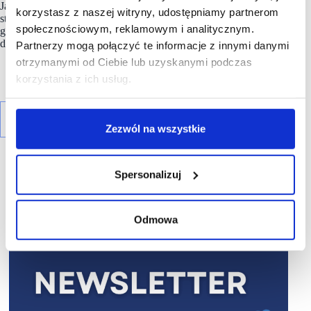
Jak podkreśla spółka,
Indite
x
działa już na 214 rynkach, a przy
korzystasz z naszej witryny, udostępniamy partnerom
stosunkowo niewielkim udziale w bardzo rozdrobnionym
społecznościowym, reklamowym i analitycznym.
globalnym rynku odzieżowym widzi duży potencjał dalszego,
długoterminowego wzrostu.
Partnerzy mogą połączyć te informacje z innymi danymi
otrzymanymi od Ciebie lub uzyskanymi podczas
korzystania z ich usług.
Zezwól na wszystkie
Spersonalizuj
Odmowa
R E K L A M A