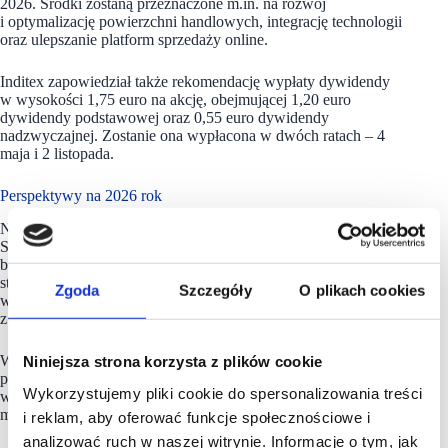
2026. Środki zostaną przeznaczone m.in. na rozwój
i optymalizację powierzchni handlowych, integrację technologii
oraz ulepszanie platform sprzedaży online.
Inditex zapowiedział także rekomendację wypłaty dywidendy
w wysokości 1,75 euro na akcję, obejmującej 1,20 euro
dywidendy podstawowej oraz 0,55 euro dywidendy
nadzwyczajnej. Zostanie ona wypłacona w dwóch ratach – 4
maja i 2 listopada.
Perspektywy na 2026 rok
Nowy rok finansowy
Inditex
rozpoczął się 1 lutego 2026 r.
Spółka poinformowała, że kolekcje Wiosna/Lato 2026 zostały
bardzo dobrze przyjęte przez klientów. Sprzedaż w sklepach
stacjonarnych i online, liczona przy stałych kursach walut,
Zgoda
Szczegóły
O plikach cookies
wzrosła o 9% w okresie od 1 lutego do 8 marca w porównaniu
z analogicznym okresem ubiegłego roku.
Wraz z zakończeniem 2025 roku grupa zakończyła także
Niniejsza strona korzysta z plików cookie
program nadzwyczajnych inwestycji logistycznych realizowany
Wykorzystujemy pliki cookie do spersonalizowania treści
w latach 2024–2025, w ramach którego przeznaczono po 900
mln euro rocznie na rozwój zaplecza logistycznego.
i reklam, aby oferować funkcje społecznościowe i
analizować ruch w naszej witrynie. Informacje o tym, jak