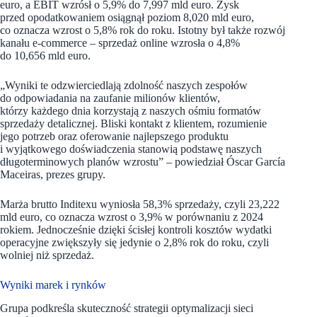
euro, a EBIT wzrósł o 5,9% do 7,997 mld euro. Zysk
przed opodatkowaniem osiągnął poziom 8,020 mld euro,
co oznacza wzrost o 5,8% rok do roku. Istotny był także rozwój
kanału e-commerce – sprzedaż online wzrosła o 4,8%
do 10,656 mld euro.
„Wyniki te odzwierciedlają zdolność naszych zespołów
do odpowiadania na zaufanie milionów klientów,
którzy każdego dnia korzystają z naszych ośmiu formatów
sprzedaży detalicznej. Bliski kontakt z klientem, rozumienie
jego potrzeb oraz oferowanie najlepszego produktu
i wyjątkowego doświadczenia stanowią podstawę naszych
długoterminowych planów wzrostu” – powiedział Óscar García
Maceiras, prezes grupy.
Marża brutto Inditexu wyniosła 58,3% sprzedaży, czyli 23,222
mld euro, co oznacza wzrost o 3,9% w porównaniu z 2024
rokiem. Jednocześnie dzięki ścisłej kontroli kosztów wydatki
operacyjne zwiększyły się jedynie o 2,8% rok do roku, czyli
wolniej niż sprzedaż.
Wyniki marek i rynków
Grupa podkreśla skuteczność strategii optymalizacji sieci