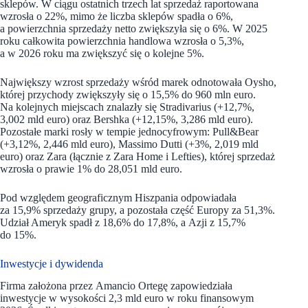
sklepów. W ciągu ostatnich trzech lat sprzedaż raportowana
wzrosła o 22%, mimo że liczba sklepów spadła o 6%,
a powierzchnia sprzedaży netto zwiększyła się o 6%. W 2025
roku całkowita powierzchnia handlowa wzrosła o 5,3%,
a w 2026 roku ma zwiększyć się o kolejne 5%.
Największy wzrost sprzedaży wśród marek odnotowała Oysho,
której przychody zwiększyły się o 15,5% do 960 mln euro.
Na kolejnych miejscach znalazły się Stradivarius (+12,7%,
3,002 mld euro) oraz Bershka (+12,15%, 3,286 mld euro).
Pozostałe marki rosły w tempie jednocyfrowym: Pull&Bear
(+3,12%, 2,446 mld euro), Massimo Dutti (+3%, 2,019 mld
euro) oraz Zara (łącznie z Zara Home i Lefties), której sprzedaż
wzrosła o prawie 1% do 28,051 mld euro.
Pod względem geograficznym Hiszpania odpowiadała
za 15,9% sprzedaży grupy, a pozostała część Europy za 51,3%.
Udział Ameryk spadł z 18,6% do 17,8%, a Azji z 15,7%
do 15%.
Inwestycje i dywidenda
Firma założona przez Amancio Ortegę zapowiedziała
inwestycje w wysokości 2,3 mld euro w roku finansowym