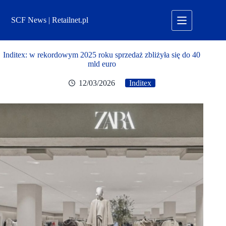
Przejdź
do
SCF News | Retailnet.pl
treści
Inditex: w rekordowym 2025 roku sprzedaż zbliżyła się do 40
mld euro
12/03/2026
Inditex