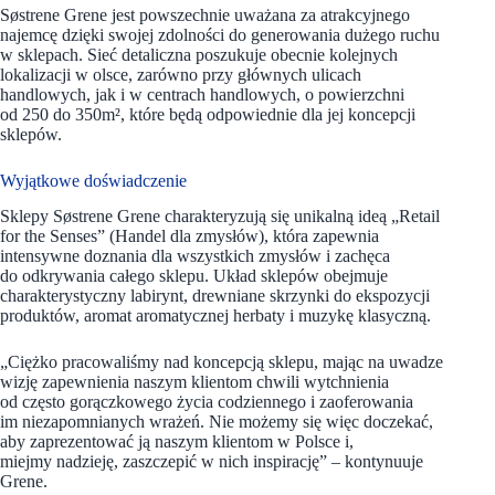
Søstrene Grene jest powszechnie uważana za atrakcyjnego
najemcę dzięki swojej zdolności do generowania dużego ruchu
w sklepach. Sieć detaliczna poszukuje obecnie kolejnych
lokalizacji w olsce, zarówno przy głównych ulicach
handlowych, jak i w centrach handlowych, o powierzchni
od 250 do 350m², które będą odpowiednie dla jej koncepcji
sklepów.
Wyjątkowe doświadczenie
Sklepy Søstrene Grene charakteryzują się unikalną ideą „Retail
for the Senses” (Handel dla zmysłów), która zapewnia
intensywne doznania dla wszystkich zmysłów i zachęca
do odkrywania całego sklepu. Układ sklepów obejmuje
charakterystyczny labirynt, drewniane skrzynki do ekspozycji
produktów, aromat aromatycznej herbaty i muzykę klasyczną.
„Ciężko pracowaliśmy nad koncepcją sklepu, mając na uwadze
wizję zapewnienia naszym klientom chwili wytchnienia
od często gorączkowego życia codziennego i zaoferowania
im niezapomnianych wrażeń. Nie możemy się więc doczekać,
aby zaprezentować ją naszym klientom w Polsce i,
miejmy nadzieję, zaszczepić w nich inspirację” – kontynuuje
Grene.