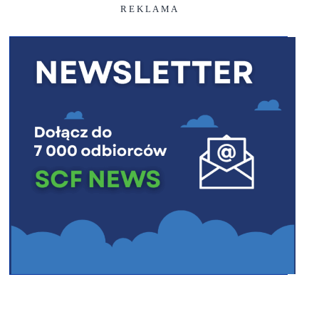
R E K L A M A