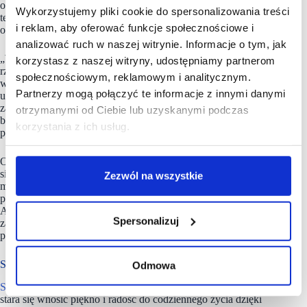
oświetleniem, jak w
Wykorzystujemy pliki cookie do spersonalizowania treści
teatrze, przy akompaniamencie muzyki klasycznej” –
i reklam, aby oferować funkcje społecznościowe i
opowiada Mikkel Grene.
analizować ruch w naszej witrynie. Informacje o tym, jak
„W tamtych czasach sklep był samoobsługowy, co było
korzystasz z naszej witryny, udostępniamy partnerom
rzadkością, więc aby pomóc klientom w poruszaniu się po nim,
społecznościowym, reklamowym i analitycznym.
wymyślili dwie fikcyjne postacie, siostry Annę i Clarę, które
Partnerzy mogą połączyć te informacje z innymi danymi
udzielały klientom informacji o produktach w sklepie
za pomocą ręcznie pisanych tabliczek. Anna i Clara są nadal
otrzymanymi od Ciebie lub uzyskanymi podczas
bardzo obecne w narracji wszystkich naszych sklepów,
korzystania z ich usług.
podobnie jak ręcznie pisane tabliczki”.
Od lat 70. Søstrene Grene rozwinęło się w międzynarodową
sieć sklepów, ale wiele elementów pozostało wiernych ideałom
Zezwól na wszystkie
marki: produkty w przystępnych cenach, wystrój
przypominający teatr, opowiadanie historii oraz dwie siostry,
Anna i Clara. Wkrótce warszawscy klienci będą mogli
Spersonalizuj
zapoznać się z wyjątkową koncepcją i całym asortymentem
produktów Søstrene Grene.
Søstrene Grene zarządza ponad 300.sklepami
Odmowa
Søstrene Grene
to duńska sieć sklepów, która od 1973 roku
stara się wnosić piękno i radość do codziennego życia dzięki