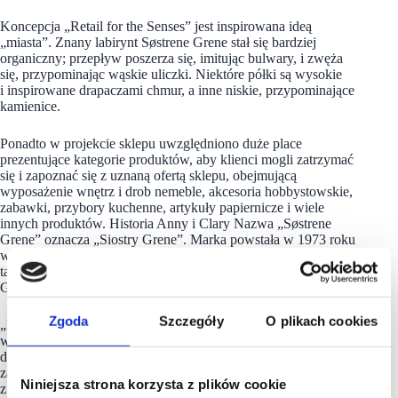
Koncepcja „Retail for the Senses” jest inspirowana ideą
„miasta”. Znany labirynt Søstrene Grene stał się bardziej
organiczny; przepływ poszerza się, imitując bulwary, i zwęża
się, przypominając wąskie uliczki. Niektóre półki są wysokie
i inspirowane drapaczami chmur, a inne niskie, przypominające
kamienice.
Ponadto w projekcie sklepu uwzględniono duże place
prezentujące kategorie produktów, aby klienci mogli zatrzymać
się i zapoznać się z uznaną ofertą sklepu, obejmującą
wyposażenie wnętrz i drob nemeble, akcesoria hobbystowskie,
zabawki, przybory kuchenne, artykuły papiernicze i wiele
innych produktów. Historia Anny i Clary Nazwa „Søstrene
Grene” oznacza „Siostry Grene”. Marka powstała w 1973 roku
w Aarhus, drugim co do wielkości mieście Danii. To właśnie
tam małżeństwo Knud Cresten Vaupell Olsen i Inger
Grene otworzyło pierwszy sklep Søstrene Grene.
Zgoda
Szczegóły
O plikach cookies
„Pierwszy sklep był dość trudno dostępny, więc moi rodzice
wiedzieli, że koncepcja musi być niezwykła. Wykorzystali
doświadczenie baletowe mojego ojca i postanowili
zaprezentować produkty w drewnianych skrzyniach
Niniejsza strona korzysta z plików cookie
z ciemnymi ścianami i odpowiednio rozmieszczonym