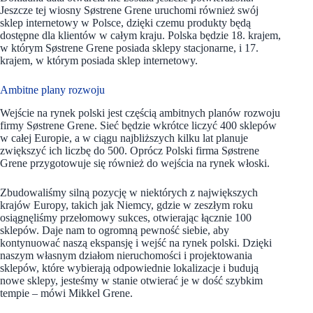
Jeszcze tej wiosny Søstrene Grene uruchomi również swój
sklep internetowy w Polsce, dzięki czemu produkty będą
dostępne dla klientów w całym kraju. Polska będzie 18. krajem,
w którym Søstrene Grene posiada sklepy stacjonarne, i 17.
krajem, w którym posiada sklep internetowy.
Ambitne plany rozwoju
Wejście na rynek polski jest częścią ambitnych planów rozwoju
firmy Søstrene Grene. Sieć będzie wkrótce liczyć 400 sklepów
w całej Europie, a w ciągu najbliższych kilku lat planuje
zwiększyć ich liczbę do 500. Oprócz Polski firma Søstrene
Grene przygotowuje się również do wejścia na rynek włoski.
Zbudowaliśmy silną pozycję w niektórych z największych
krajów Europy, takich jak Niemcy, gdzie w zeszłym roku
osiągnęliśmy przełomowy sukces, otwierając łącznie 100
sklepów. Daje nam to ogromną pewność siebie, aby
kontynuować naszą ekspansję i wejść na rynek polski. Dzięki
naszym własnym działom nieruchomości i projektowania
sklepów, które wybierają odpowiednie lokalizacje i budują
nowe sklepy, jesteśmy w stanie otwierać je w dość szybkim
tempie – mówi Mikkel Grene.