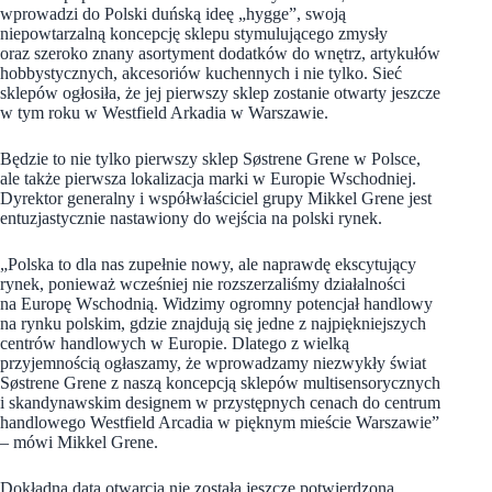
wprowadzi do Polski duńską ideę „hygge”, swoją
niepowtarzalną koncepcję sklepu stymulującego zmysły
oraz szeroko znany asortyment dodatków do wnętrz, artykułów
hobbystycznych, akcesoriów kuchennych i nie tylko. Sieć
sklepów ogłosiła, że jej pierwszy sklep zostanie otwarty jeszcze
w tym roku w Westfield Arkadia w Warszawie.
Będzie to nie tylko pierwszy sklep Søstrene Grene w Polsce,
ale także pierwsza lokalizacja marki w Europie Wschodniej.
Dyrektor generalny i współwłaściciel grupy Mikkel Grene jest
entuzjastycznie nastawiony do wejścia na polski rynek.
„Polska to dla nas zupełnie nowy, ale naprawdę ekscytujący
rynek, ponieważ wcześniej nie rozszerzaliśmy działalności
na Europę Wschodnią. Widzimy ogromny potencjał handlowy
na rynku polskim, gdzie znajdują się jedne z najpiękniejszych
centrów handlowych w Europie. Dlatego z wielką
przyjemnością ogłaszamy, że wprowadzamy niezwykły świat
Søstrene Grene z naszą koncepcją sklepów multisensorycznych
i skandynawskim designem w przystępnych cenach do centrum
handlowego Westfield Arcadia w pięknym mieście Warszawie”
– mówi Mikkel Grene.
Dokładna data otwarcia nie została jeszcze potwierdzona.