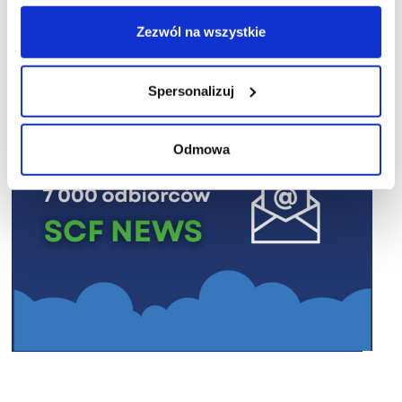
R E K L A M A
Zezwól na wszystkie
Spersonalizuj
Odmowa