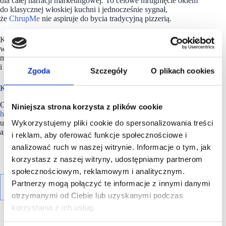
dla całej narracji marketingowej. To celowe mrugnięcie okiem
do klasycznej włoskiej kuchni i jednocześnie sygnał,
że
ChrupMe
nie aspiruje do bycia tradycyjną pizzerią.
Komunikacja marki będzie rozwijana przede wszystkim
w kanałach social media oraz poprzez działania real-time
marketingowe, które mają reagować na bieżące wydarzenia
i trendy internetowe.
Zgoda
Szczegóły
O plikach cookies
Kolejne lokalizacje w przygotowaniu
Operator konceptu zapowiada dalszy rozwój marki w
centrach
Niniejsza strona korzysta z plików cookie
handlowych
. Model biznesowy został zaprojektowany tak, aby
Wykorzystujemy pliki cookie do spersonalizowania treści
umożliwić szybkie skalowanie – zarówno w dużych
aglomeracjach, jak i w miastach średniej wielkości.
i reklam, aby oferować funkcje społecznościowe i
analizować ruch w naszej witrynie. Informacje o tym, jak
korzystasz z naszej witryny, udostępniamy partnerom
społecznościowym, reklamowym i analitycznym.
Partnerzy mogą połączyć te informacje z innymi danymi
otrzymanymi od Ciebie lub uzyskanymi podczas
korzystania z ich usług.