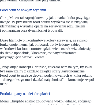
przewodnie: chrupanie jako przyjemność.
Food court w nowym wydaniu
ChrupMe został zaprojektowany jako marka, która przyciąga
uwagę. W przestrzeni food courtu wyróżnia się intensywną
identyfikacją wizualną opartą na zestawieniu różu, zieleni
i pomarańczu oraz dynamicznej typografii.
Duże liternictwo i kontrastowe kolory sprawiają, że stoisko
funkcjonuje niemal jak billboard. To świadomy zabieg
w środowisku food courtów, gdzie wiele marek wizualnie się
do siebie upodabnia, kluczowe jest natychmiastowe
przyciągnięcie wzroku klienta.
„Projektując koncept ChrupMe, zależało nam na tym, by lokal
był zauważalny z każdego zakątka strefy gastronomicznej.
Food court to miejsce decyzji podejmowanych w kilka sekund
– dlatego design musi działać natychmiast” – komentuje zespół
marki.
Produkt oparty na idei chrupkości
Menu ChrupMe zostało zbudowane wokół jednego, spójnego