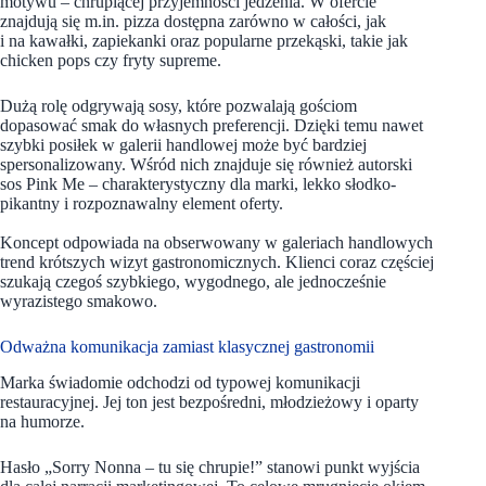
motywu – chrupiącej przyjemności jedzenia. W ofercie
znajdują się m.in. pizza dostępna zarówno w całości, jak
i na kawałki, zapiekanki oraz popularne przekąski, takie jak
chicken pops czy fryty supreme.
Dużą rolę odgrywają sosy, które pozwalają gościom
dopasować smak do własnych preferencji. Dzięki temu nawet
szybki posiłek w galerii handlowej może być bardziej
spersonalizowany. Wśród nich znajduje się również autorski
sos Pink Me – charakterystyczny dla marki, lekko słodko-
pikantny i rozpoznawalny element oferty.
Koncept odpowiada na obserwowany w galeriach handlowych
trend krótszych wizyt gastronomicznych. Klienci coraz częściej
szukają czegoś szybkiego, wygodnego, ale jednocześnie
wyrazistego smakowo.
Odważna komunikacja zamiast klasycznej gastronomii
Marka świadomie odchodzi od typowej komunikacji
restauracyjnej. Jej ton jest bezpośredni, młodzieżowy i oparty
na humorze.
Hasło „Sorry Nonna – tu się chrupie!” stanowi punkt wyjścia