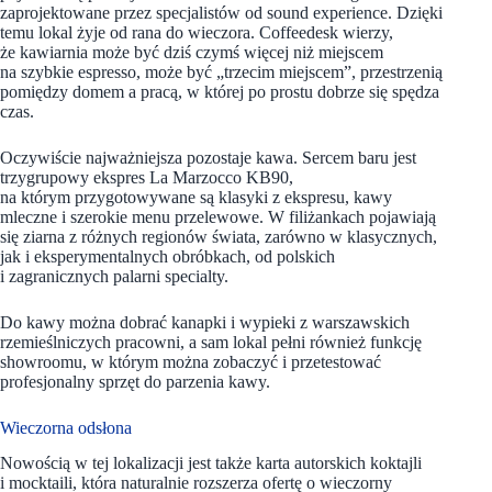
zaprojektowane przez specjalistów od sound experience. Dzięki
temu lokal żyje od rana do wieczora. Coffeedesk wierzy,
że kawiarnia może być dziś czymś więcej niż miejscem
na szybkie espresso, może być „trzecim miejscem”, przestrzenią
pomiędzy domem a pracą, w której po prostu dobrze się spędza
czas.
Oczywiście najważniejsza pozostaje kawa. Sercem baru jest
trzygrupowy ekspres La Marzocco KB90,
na którym przygotowywane są klasyki z ekspresu, kawy
mleczne i szerokie menu przelewowe. W filiżankach pojawiają
się ziarna z różnych regionów świata, zarówno w klasycznych,
jak i eksperymentalnych obróbkach, od polskich
i zagranicznych palarni specialty.
Do kawy można dobrać kanapki i wypieki z warszawskich
rzemieślniczych pracowni, a sam lokal pełni również funkcję
showroomu, w którym można zobaczyć i przetestować
profesjonalny sprzęt do parzenia kawy.
Wieczorna odsłona
Nowością w tej lokalizacji jest także karta autorskich koktajli
i mocktaili, która naturalnie rozszerza ofertę o wieczorny