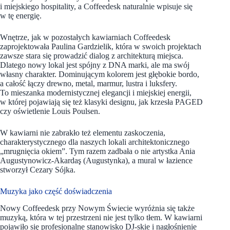
i miejskiego hospitality, a Coffeedesk naturalnie wpisuje się
w tę energię.
Wnętrze, jak w pozostałych kawiarniach Coffeedesk
zaprojektowała Paulina Gardzielik, która w swoich projektach
zawsze stara się prowadzić dialog z architekturą miejsca.
Dlatego nowy lokal jest spójny z DNA marki, ale ma swój
własny charakter. Dominującym kolorem jest głębokie bordo,
a całość łączy drewno, metal, marmur, lustra i luksfery.
To mieszanka modernistycznej elegancji i miejskiej energii,
w której pojawiają się też klasyki designu, jak krzesła PAGED
czy oświetlenie Louis Poulsen.
W kawiarni nie zabrakło też elementu zaskoczenia,
charakterystycznego dla naszych lokali architektonicznego
„mrugnięcia okiem”. Tym razem zadbała o nie artystka Ania
Augustynowicz-Akardaş (Augustynka), a mural w łazience
stworzył Cezary Sójka.
Muzyka jako część doświadczenia
Nowy Coffeedesk przy Nowym Świecie wyróżnia się także
muzyką, która w tej przestrzeni nie jest tylko tłem. W kawiarni
pojawiło się profesjonalne stanowisko DJ-skie i nagłośnienie