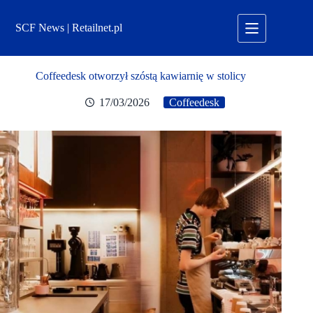
Przejdź
do
SCF News | Retailnet.pl
treści
Coffeedesk otworzył szóstą kawiarnię w stolicy
17/03/2026
Coffeedesk