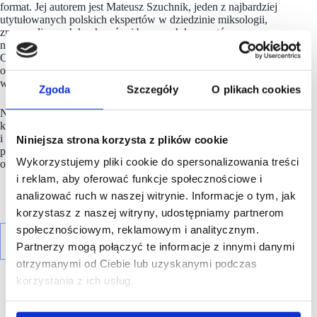
format. Jej autorem jest Mateusz Szuchnik, jeden z najbardziej
utytułowanych polskich ekspertów w dziedzinie miksologii,
znany z licznych konkursów i barowych konceptów
na warszawskiej scenie gastronomicznej. Dzięki temu
Coffeedesk przy Nowym Świecie płynnie przechodzi
od porannej kawiarni do miejsca, w którym można spędzić
wieczór.
Zgoda
Szczegóły
O plikach cookies
Nowy
Coffeedesk
to kolejny rozdział w historii sieci,
która od lat łączy świat
kawy
specialty, edukacji
i profesjonalnego sprzętu do parzenia. W Warszawie działa już
Niniejsza strona korzysta z plików cookie
przy Wilczej, Próżnej, na Tamce, w The Form przy Pańskiej
Wykorzystujemy pliki cookie do spersonalizowania treści
oraz w Fabryce Norblina, a teraz także przy Nowym Świecie.
i reklam, aby oferować funkcje społecznościowe i
analizować ruch w naszej witrynie. Informacje o tym, jak
korzystasz z naszej witryny, udostępniamy partnerom
społecznościowym, reklamowym i analitycznym.
Partnerzy mogą połączyć te informacje z innymi danymi
otrzymanymi od Ciebie lub uzyskanymi podczas
korzystania z ich usług.
R E K L A M A